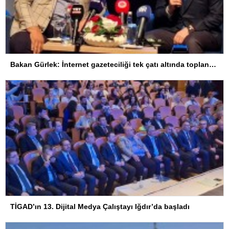
Bakan Gürlek: İnternet gazeteciliği tek çatı altında toplanmalı, yasal düzenlemeye hazırız
TİGAD’ın 13. Dijital Medya Çalıştayı Iğdır’da başladı