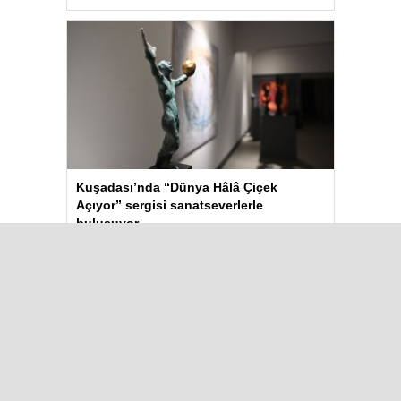
Kuşadası’nda “Dünya Hâlâ Çiçek
Açıyor” sergisi sanatseverlerle
buluşuyor
Çok Okunanlar
Bugün
Bu Hafta
Bu Ay
Bu Yıl
TİGAD’ın 13. Dijital Medya
Çalıştayı Iğdır’da başladı