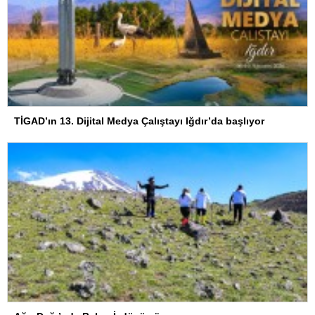
TİGAD’ın 13. Dijital Medya Çalıştayı Iğdır’da başlıyor