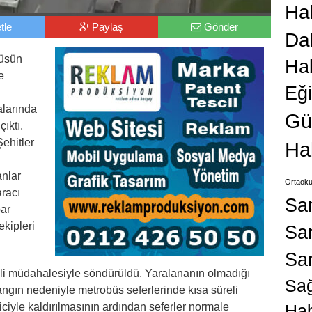
Hab
tle
Paylaş
Gönder
Da
büsün
Ha
e
Eğ
alarında
Gü
ıktı.
ehitler
Ha
nlar
Ortaoku
aracı
Sa
bar
ekipleri
San
Sa
üreli müdahalesiyle söndürüldü. Yaralananın olmadığı
Sağ
ngın nedeniyle metrobüs seferlerinde kısa süreli
ciyle kaldırılmasının ardından seferler normale
Hab