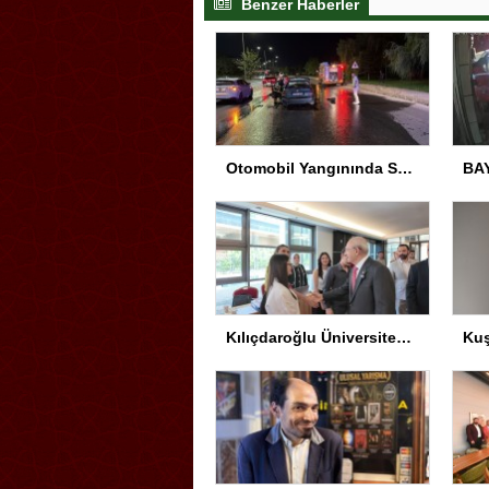
Benzer Haberler
Otomobil Yangınında Sürücü Yaralandı
Kılıçdaroğlu Üniversitesi Tercih Merkezi’ni Ziyaret Etti