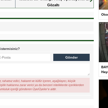
Gözaltı
Oto
 istermisiniz?
BAY
Haya
, rahatsız edici, hakaret ve küfür içeren, aşağılayıcı, küçük
şilik haklarına zarar verici ya da benzeri niteliklerde içeriklerden
rumluluk içeriği gönderen Üye/Üyeler’e aittir.