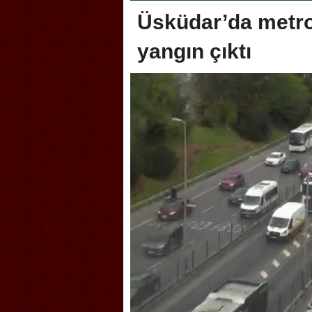
Üsküdar’da metr
yangın çıktı
Akçakoca, Geleneksel Türk Okçuluğu
Askerlik şa
Şampiyonası’na ev sahipliği yapıyor
karıştırdı! 