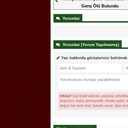
Genç Ölü Bulundu
Yorumlar
Yorumlar (Yorum Yapılmamış)
Yazı hakkında görüşlerinizi belirtmek
Dikkat!
Suç teşkil edecek, yasadışı, tehditkar
düşürücü, kaba, pornografik, ahlaka aykırı, ki
doğan her türlü mali, hukuki, cezai, idari so