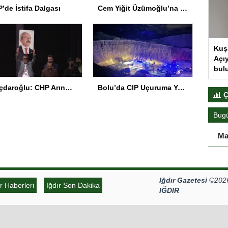
’de İstifa Dalgası
Cem Yiğit Üzümoğlu’na Genç Başarı Ödülü
Kuş
Açıy
bul
Kılıçdaroğlu: CHP Arınmak Zorunda
Bolu’da CIP Uçuruma Yuvarlandı: 2 Ölü, 1 Yaralı
Ç
Bug
Ma
Iğdır Gazetesi
©2026 
ır Haberleri
Iğdır Son Dakika
IĞDIR