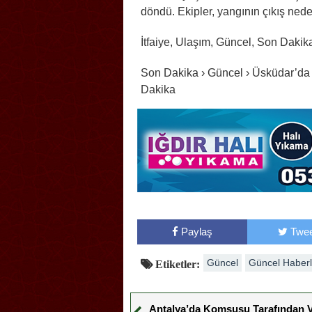
döndü. Ekipler, yangının çıkış neden
İtfaiye, Ulaşım, Güncel, Son Dakik
Son Dakika › Güncel › Üsküdar’da
Dakika
Paylaş
Twee
Güncel
Güncel Haberl
Etiketler:
Antalya’da Komşusu Tarafından 