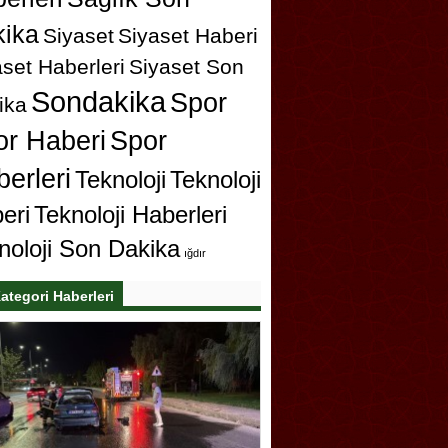
ika
Siyaset
Siyaset Haberi
set Haberleri
Siyaset Son
Sondakika
Spor
ika
or Haberi
Spor
erleri
Teknoloji
Teknoloji
eri
Teknoloji Haberleri
noloji Son Dakika
ığdır
ategori Haberleri