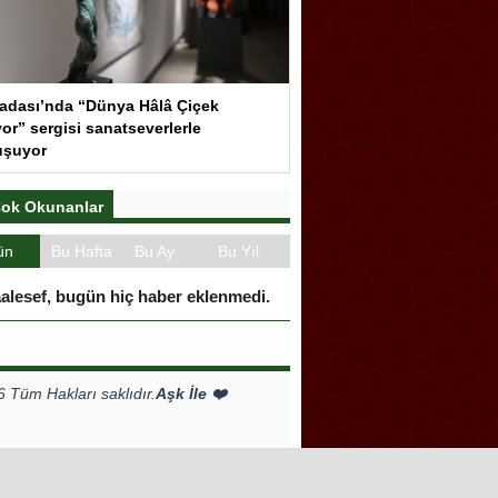
adası’nda “Dünya Hâlâ Çiçek
or” sergisi sanatseverlerle
uşuyor
ok Okunanlar
ün
Bu Hafta
Bu Ay
Bu Yıl
alesef, bugün hiç haber eklenmedi.
Tüm Hakları saklıdır.
Aşk İle ❤️