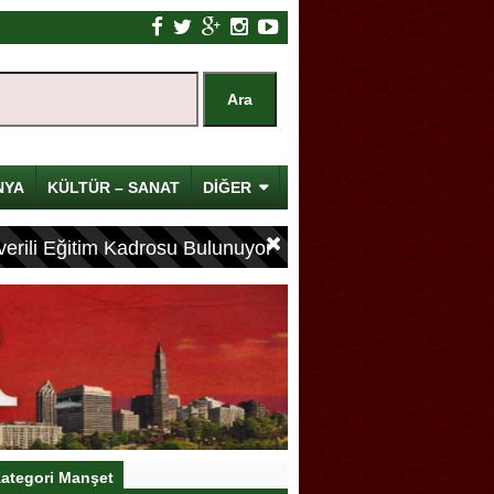
NYA
KÜLTÜR – SANAT
DİĞER
erili Eğitim Kadrosu Bulunuyor
ategori Manşet