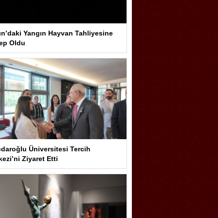
ın’daki Yangın Hayvan Tahliyesine
ep Oldu
çdaroğlu Üniversitesi Tercih
ezi’ni Ziyaret Etti