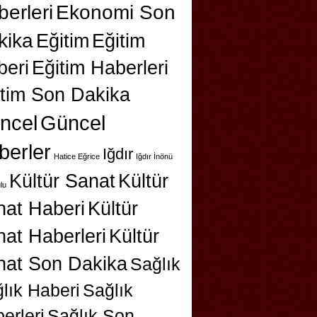
erleri
Ekonomi Son
kika
Eğitim
Eğitim
beri
Eğitim Haberleri
itim Son Dakika
ncel
Güncel
berler
Iğdır
Hatice Eğrice
Iğdır İnönü
Kültür Sanat
Kültür
lu
nat Haberi
Kültür
at Haberleri
Kültür
nat Son Dakika
Sağlık
lık Haberi
Sağlık
erleri
Sağlık Son