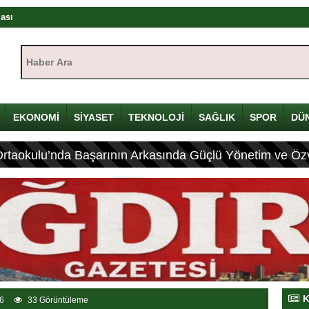
rası
ıştayı Iğdır’da başlıyor
Haber Ara:
mü
yı
çin Davulunu Kırdı
EKONOMİ
SİYASET
TEKNOLOJİ
SAĞLIK
SPOR
DÜ
Ortaokulu’nda Başarının Arkasında Güçlü Yönetim ve Özv
eleneksel Mirası
ası: 4 Yaralı
K
6
33 Görüntüleme