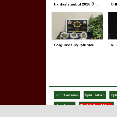
Fantasİstanbul 2026 Ödül Töreni Yapıldı
CHP
Sorgun’da Uyuşturucu Operasyonu
Iğdır Gazetesi
Iğdır Haberi
Iğd
Iğdır Haber
Telif & Yasal Uyarı