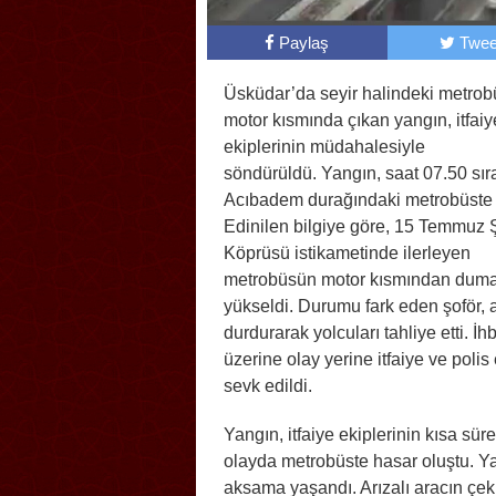
Paylaş
Twee
Üsküdar’da seyir halindeki metro
motor kısmında çıkan yangın, itfaiy
ekiplerinin müdahalesiyle
söndürüldü. Yangın, saat 07.50 sır
Acıbadem durağındaki metrobüste ç
Edinilen bilgiye göre, 15 Temmuz Ş
Köprüsü istikametinde ilerleyen
metrobüsün motor kısmından duma
yükseldi. Durumu fark eden şoför, 
durdurarak yolcuları tahliye etti. İh
üzerine olay yerine itfaiye ve polis 
sevk edildi.
Yangın, itfaiye ekiplerinin kısa s
olayda metrobüste hasar oluştu. Ya
aksama yaşandı. Arızalı aracın çeki