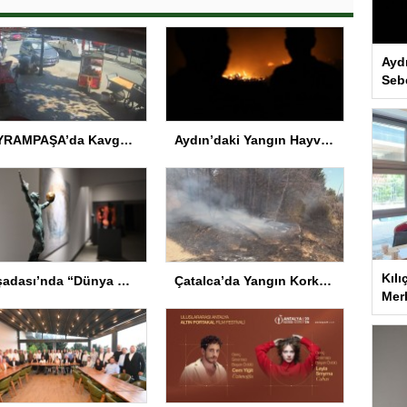
Ayd
Seb
BAYRAMPAŞA’da Kavga: Bir Kişi Hayatını Kaybetti
Aydın’daki Yangın Hayvan Tahliyesine Sebep Oldu
Kılı
Kuşadası’nda “Dünya Hâlâ Çiçek Açıyor” sergisi sanatseverlerle buluşuyor
Çatalca’da Yangın Korkuttu
Merk