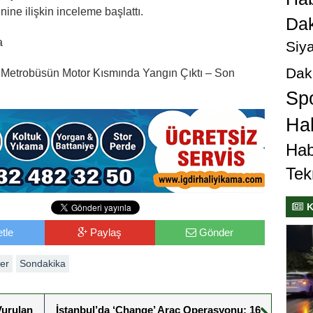
ine ilişkin inceleme başlattı.
Dak
a
Siya
Dak
 Metrobüsün Motor Kısmında Yangın Çıktı – Son
Sp
Hab
Hab
Tek
K
tle
Paylaş
Gönder
er
Sondakika
Vurulan
İstanbul’da ‘Change’ Araç Operasyonu: 16