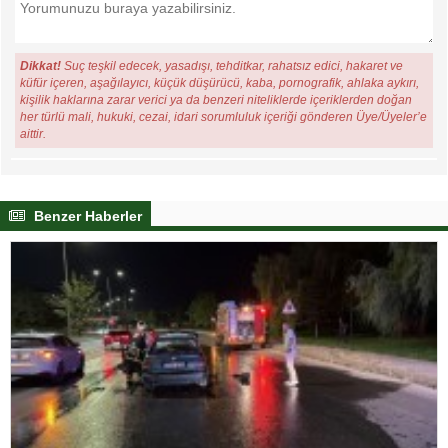
Dikkat!
Suç teşkil edecek, yasadışı, tehditkar, rahatsız edici, hakaret ve
küfür içeren, aşağılayıcı, küçük düşürücü, kaba, pornografik, ahlaka aykırı,
kişilik haklarına zarar verici ya da benzeri niteliklerde içeriklerden doğan
her türlü mali, hukuki, cezai, idari sorumluluk içeriği gönderen Üye/Üyeler’e
aittir.
Benzer Haberler