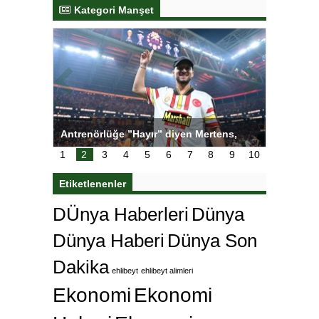
Kategori Manşet
ı
Antrenörlüğe ”Hayır” diyen Mertens,
Salihli S
karar
Galatasaray’dan bakın ne istedi
1
2
3
4
5
6
7
8
9
10
Etiketlenenler
DÜnya Haberleri
Dünya
Dünya Haberi
Dünya Son
Dakika
ehlibeyt
ehlibeyt alimleri
Ekonomi
Ekonomi