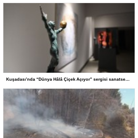
Kuşadası’nda “Dünya Hâlâ Çiçek Açıyor” sergisi sanatseverlerle buluşuyor