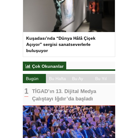
Kuşadası’nda “Dünya Hâlâ Çiçek
Açıyor” sergisi sanatseverlerle
buluşuyor
Çok Okunanlar
Bugün
Bu Hafta
Bu Ay
Bu Yıl
TİGAD’ın 13. Dijital Medya
Çalıştayı Iğdır’da başladı