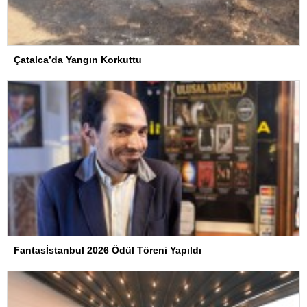
Çatalca’da Yangın Korkuttu
Fantasİstanbul 2026 Ödül Töreni Yapıldı