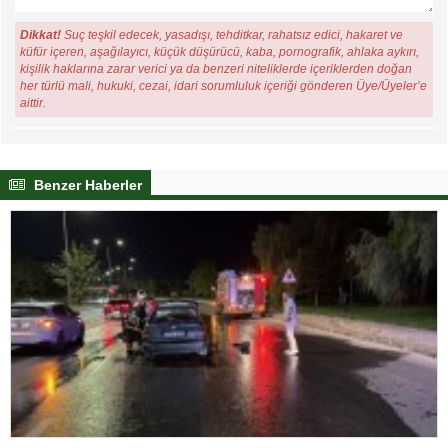
Dikkat!
Suç teşkil edecek, yasadışı, tehditkar, rahatsız edici, hakaret ve
küfür içeren, aşağılayıcı, küçük düşürücü, kaba, pornografik, ahlaka aykırı,
kişilik haklarına zarar verici ya da benzeri niteliklerde içeriklerden doğan
her türlü mali, hukuki, cezai, idari sorumluluk içeriği gönderen Üye/Üyeler’e
aittir.
Benzer Haberler