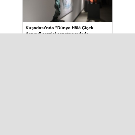
Kuşadası’nda “Dünya Hâlâ Çiçek
Açıyor” sergisi sanatseverlerle
buluşuyor
Çok Okunanlar
Bugün
Bu Hafta
Bu Ay
Bu Yıl
Maalesef, bugün hiç haber eklenmedi.
Iğdır Gazetesi
Iğdır Haberi
Iğdır Haberleri
Iğdır Son Dakika
Iğdır Haber
Telif & Yasal Uyarı
Iğdır Gazetesi
©2026 Tüm Hakları saklıdır.
Aşk İle ❤️ IĞDIR