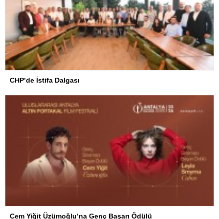
CHP’de İstifa Dalgası
Cem Yiğit Üzümoğlu’na Genç Başarı Ödülü