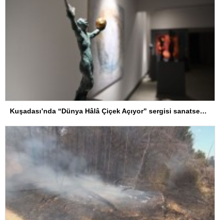
Kuşadası’nda “Dünya Hâlâ Çiçek Açıyor” sergisi sanatseverlerle buluşuyor