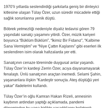
1970’li yıllarda seslendirdiği şarkılarla geniş bir dinleyici
kitlesine ulaşan Tülay Özer, uzun süredir mücadele ettiği
sağlık sorunlarına yenik düştü.
Böbrek yetmezliği nedeniyle diyaliz tedavisi gören 79
yaşındaki sanatçı yaşamını yitirdi. Özer, müzik kariyeri
boyunca “Büklüm Büklüm”, “İkimiz Bir Fidanız”, “Kalbime
Sana Vermiştim” ve “Niye Çattın Kaşlarını” gibi eserleri ilk
seslendiren isim olarak hafızalarda yer etti.
Sanatçının cenaze töreninde duygusal anlar yaşandı.
Tülay Özer’in kardeşi Zerrin Özer, acıya dayanamayarak
fenalaştı. Ünlü sanatçının araçtan inemedi. Selami Şahin,
yaşananlara ilişkin “Kardeştir sonuçta. Ateş düştüğü yeri
yakar” ifadelerini kullandı.
Tülay Özer’in oğlu Kamran Hakan Rizeli, annesinin
kaybının ardından yaptığı açıklamada, pandemi
döneminden bu yana birlikte yaşadıklarını belirterek