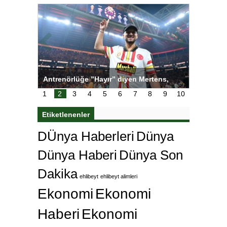
ı
Antrenörlüğe ”Hayır” diyen Mertens,
Salihli S
karar
Galatasaray’dan bakın ne istedi
1
2
3
4
5
6
7
8
9
10
Etiketlenenler
DÜnya Haberleri
Dünya
Dünya Haberi
Dünya Son
Dakika
ehlibeyt
ehlibeyt alimleri
Ekonomi
Ekonomi
Haberi
Ekonomi