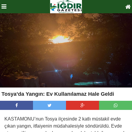
Tosya’da Yangın: Ev Kullanılamaz Hale Geldi
KASTAMONU’nun Tosya ilçesinde 2 katlı müstakil evde
çıkan yangın, itfaiyenin müdahalesiyle söndürüldü. Evde