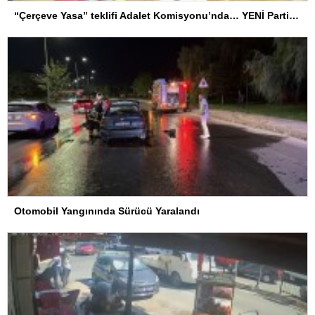
“Çerçeve Yasa” teklifi Adalet Komisyonu’nda… YENİ Partili Tanrıkulu: Bir insana ‘Silahını bırak, ülkene dön, siyasal ve toplumsal hayata katıl’ diyorsanız, o insan kapıdan içeri girdiğinde başına ne geleceğini bilmelidir
Otomobil Yangınında Sürücü Yaralandı