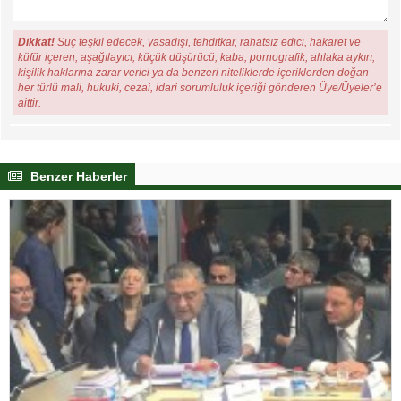
Dikkat!
Suç teşkil edecek, yasadışı, tehditkar, rahatsız edici, hakaret ve
küfür içeren, aşağılayıcı, küçük düşürücü, kaba, pornografik, ahlaka aykırı,
kişilik haklarına zarar verici ya da benzeri niteliklerde içeriklerden doğan
her türlü mali, hukuki, cezai, idari sorumluluk içeriği gönderen Üye/Üyeler’e
aittir.
Benzer Haberler