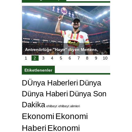
ı
Antrenörlüğe ”Hayır” diyen Mertens,
Salihli S
karar
Galatasaray’dan bakın ne istedi
1
2
3
4
5
6
7
8
9
10
Etiketlenenler
DÜnya Haberleri
Dünya
Dünya Haberi
Dünya Son
Dakika
ehlibeyt
ehlibeyt alimleri
Ekonomi
Ekonomi
Haberi
Ekonomi