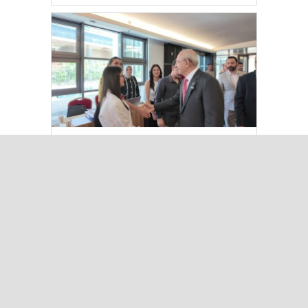
Kılıçdaroğlu Üniversitesi Tercih
Merkezi’ni Ziyaret Etti
Çok Okunanlar
Bugün
Bu Hafta
Bu Ay
Bu Yıl
“Çerçeve Yasa” teklifi Adalet
Komisyonu’nda… YENİ Partili
Tanrıkulu: Bir insana ‘Silahını
bırak, ülkene dön, siyasal ve