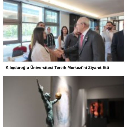
Kılıçdaroğlu Üniversitesi Tercih Merkezi’ni Ziyaret Etti