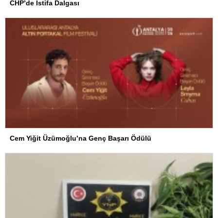
CHP’de İstifa Dalgası
Cem Yiğit Üzümoğlu’na Genç Başarı Ödülü