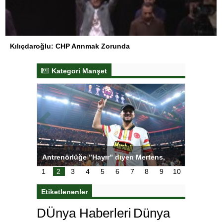
Kılıçdaroğlu: CHP Arınmak Zorunda
Kategori Manşet
ı
Antrenörlüğe ”Hayır” diyen Mertens,
Salihli S
karar
Galatasaray’dan bakın ne istedi
1
2
3
4
5
6
7
8
9
10
Etiketlenenler
DÜnya Haberleri
Dünya