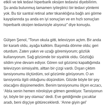
etkili ve tek tedavi hiperbarik oksijen tedavisi diyebilirim.
Şu anda bulunmuş tamamen iyileştirici bir tedavi yöntemi
yok. Bu tür santral retinal arter tıkanıklığına bağlı ani görme
kayıplarında şu anda en iyi sonuçları ve en hızlı sonuçları
hiperbarik oksijen tedavisiyle alıyoruz” diye konuştu.
Gülşen Şenol, “Torun okula gitti, televizyon açtım. Bir anda
bir karartı oldu, ayağa kalktım. Başımda dönme oldu; geri
oturdum. Zaten yakın ve uzağı göremiyorum; gözlük
kullanıyorum. Sağ gözümde bir siyahlık oldu. Gözlüğü
sildim yine devam ediyor. Gören sol gözümü kapattığımda
televizyon simsiyahtı, alttan bir çizgi vardı. Dışarı çıktım
tansiyonumu ölçtürdüm, sol gözümle görüyorum. O an
tansiyonla ilgili olduğunu düşündüm. Gözde böyle bir şey
olacağını düşünemedim. Benim tansiyonumu ölçen eczacı,
‘Abla senin hemen nörolojiye gitmen gerekiyor. Tansiyonun
iyi, böyle bir şey olamaz’ dedi. Eve geldiğimde çocuklar
aradı, beni dişçiye götüreceklerdi. ‘Anne giyin gel’