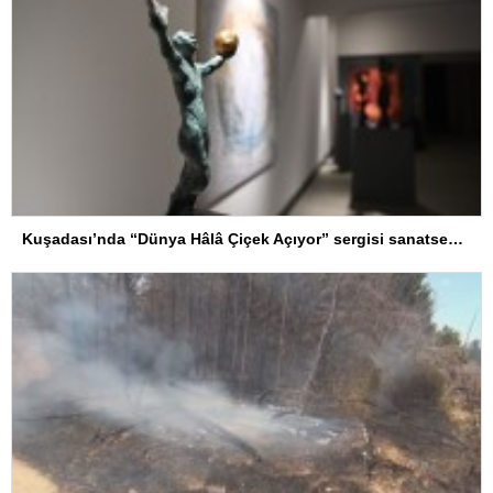
Kuşadası’nda “Dünya Hâlâ Çiçek Açıyor” sergisi sanatseverlerle buluşuyor