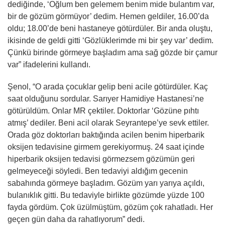
dediğinde, ‘Oğlum ben gelemem benim mide bulantım var,
bir de gözüm görmüyor’ dedim. Hemen geldiler, 16.00’da
oldu; 18.00’de beni hastaneye götürdüler. Bir anda oluştu,
ikisinde de geldi gitti ‘Gözlüklerimde mi bir şey var’ dedim.
Çünkü birinde görmeye başladım ama sağ gözde bir çamur
var” ifadelerini kullandı.
Şenol, “O arada çocuklar gelip beni acile götürdüler. Kaç
saat olduğunu sordular. Sarıyer Hamidiye Hastanesi’ne
götürüldüm. Onlar MR çektiler. Doktorlar ‘Gözüne pıhtı
atmış’ dediler. Beni acil olarak Seyrantepe’ye sevk ettiler.
Orada göz doktorları baktığında acilen benim hiperbarik
oksijen tedavisine girmem gerekiyormuş. 24 saat içinde
hiperbarik oksijen tedavisi görmezsem gözümün geri
gelmeyeceği söyledi. Ben tedaviyi aldığım gecenin
sabahında görmeye başladım. Gözüm yarı yarıya açıldı,
bulanıklık gitti. Bu tedaviyle birlikte gözümde yüzde 100
fayda gördüm. Çok üzülmüştüm, gözüm çok rahatladı. Her
geçen gün daha da rahatlıyorum” dedi.