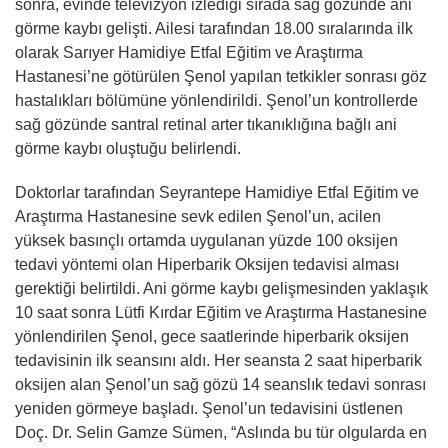
sonra, evinde televizyon izlediği sırada sağ gözünde ani
görme kaybı gelişti. Ailesi tarafından 18.00 sıralarında ilk
olarak Sarıyer Hamidiye Etfal Eğitim ve Araştırma
Hastanesi’ne götürülen Şenol yapılan tetkikler sonrası göz
hastalıkları bölümüne yönlendirildi. Şenol’un kontrollerde
sağ gözünde santral retinal arter tıkanıklığına bağlı ani
görme kaybı oluştuğu belirlendi.
Doktorlar tarafından Seyrantepe Hamidiye Etfal Eğitim ve
Araştırma Hastanesine sevk edilen Şenol’un, acilen
yüksek basınçlı ortamda uygulanan yüzde 100 oksijen
tedavi yöntemi olan Hiperbarik Oksijen tedavisi alması
gerektiği belirtildi. Ani görme kaybı gelişmesinden yaklaşık
10 saat sonra Lütfi Kırdar Eğitim ve Araştırma Hastanesine
yönlendirilen Şenol, gece saatlerinde hiperbarik oksijen
tedavisinin ilk seansını aldı. Her seansta 2 saat hiperbarik
oksijen alan Şenol’un sağ gözü 14 seanslık tedavi sonrası
yeniden görmeye başladı. Şenol’un tedavisini üstlenen
Doç. Dr. Selin Gamze Sümen, “Aslında bu tür olgularda en