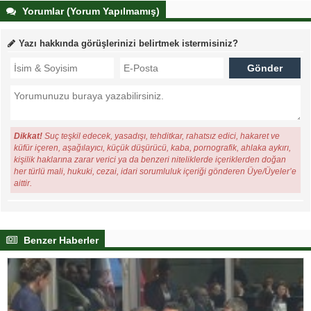
Yorumlar (Yorum Yapılmamış)
Yazı hakkında görüşlerinizi belirtmek istermisiniz?
Dikkat!
Suç teşkil edecek, yasadışı, tehditkar, rahatsız edici, hakaret ve
küfür içeren, aşağılayıcı, küçük düşürücü, kaba, pornografik, ahlaka aykırı,
kişilik haklarına zarar verici ya da benzeri niteliklerde içeriklerden doğan
her türlü mali, hukuki, cezai, idari sorumluluk içeriği gönderen Üye/Üyeler’e
aittir.
Benzer Haberler