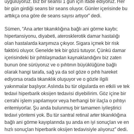
uyguluyoruz. Biz bir seansı 1 gün için ifade ediyoruz. Her
bir gün girdiği seans bir seans oluyor. Günler içerisinde bu
arttıkça ona göre de seans sayısı artıyor” dedi.
Sümen, “Ana arter tıkanıklığına bağlı ani görme kaybı;
hipertansiyonu, diyabeti, aterosklerotik damar hastalığı
olan hastalarda karşımıza çıkıyor. Sigara içmek bir risk
faktörü oluyor. Genelde tek bir gözü tutuyor. Çünkü damar
içerisindeki bir pıhtılaşmadan kaynaklandığını biz zaten
bunun öne sürüyoruz ve o pıhtının büyüklüğüne bağlı
olarak hangi tarafa, sağ ya da sol göze o pıhtı hareket
ediyorsa orada tıkanıklık oluşuyor ve o gözle ilgili
yakınmalar başlıyor. Aslında bu tür olgularda en etkili ve tek
tedavi hiperbarik oksijen tedavisi diyebilirim. Göz içine bir
cerrahi işlem yapılamıyor veya herhangi bir ilaçla o pıhtıyı
eritemiyorlar. Şu anda bulunmuş bir tamamen iyileştirici
tedavi yöntemi yok. Bu tür santral retinal arter tıkanıklığına
bağlı ani görme kayıplarında şu anda en iyi sonuçları ve en
hızlı sonuçları hiperbarik oksijen tedavisiyle alıyoruz” dedi.