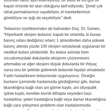
sorunları vardı; ayırt edemiyordu, bir bulut ve sis gibi bir
kapalı önünde bir alan olduğunu tarif ediyordu. Şimdi çok
rahat parmaklarımızı sayabiliyor, el hareketlerimizi
görebiliyor ve ışığı da seçebiliyor.” dedi.
Tedavinin özelliklerinden de bahseden Doç. Dr. Sümen,
“Hiperbarik oksijen tedavisi; kapalı bir ortamda, ki burası
basınç odası dediğimiz ortam; 1 atmosferden daha yüksek
basınç altında yüzde 100 oksijen solutularak uygulanan bir
medikal tedavi yöntemidir. Bu tedavi aslında hem
vücudumuzdaki dokularda oksijenin çözünmesini
artırmakta ve eğer oksijeni düşük dokularda bir ihtiyaç
varsa onu bir şekilde gidererek tedavide faydalı olmaktadır.
Farklı hastalıkların tedavisinde uyguluyoruz. Örneğin
bunların içerisinde hastamızda gördüğümüz gibi, damar
tıkanıklığına bağlı olan ani görme kaybı, ani idiyopatik
işitme kaybı, kemikte kronik iltihapla seyreden bazı
hastalıklar, şeker hastalığına bağlı veya damar tıkanıklığına
bağlı yara iyileşmesi problemi olan hastalarımızda