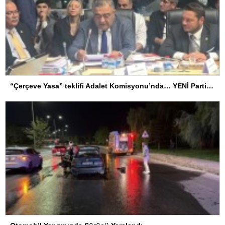
“Çerçeve Yasa” teklifi Adalet Komisyonu’nda… YENİ Partili Tanrıkulu: Bir insana ‘Silahını bırak, ülkene dön, siyasal ve toplumsal hayata katıl’ diyorsanız, o insan kapıdan içeri girdiğinde başına ne geleceğini bilmelidir