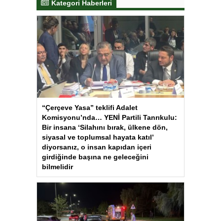
Kategori Haberleri
“Çerçeve Yasa” teklifi Adalet
Komisyonu’nda… YENİ Partili Tanrıkulu:
Bir insana ‘Silahını bırak, ülkene dön,
siyasal ve toplumsal hayata katıl’
diyorsanız, o insan kapıdan içeri
girdiğinde başına ne geleceğini
bilmelidir