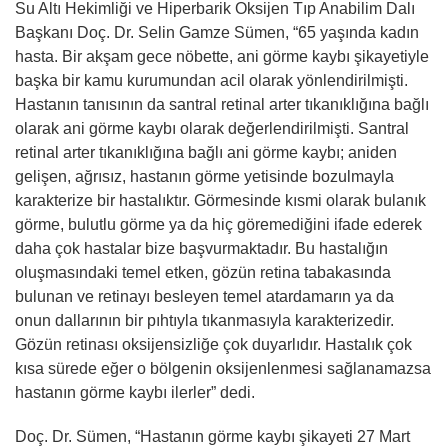
Su Altı Hekimliği ve Hiperbarik Oksijen Tıp Anabilim Dalı
Başkanı Doç. Dr. Selin Gamze Sümen, “65 yaşında kadın
hasta. Bir akşam gece nöbette, ani görme kaybı şikayetiyle
başka bir kamu kurumundan acil olarak yönlendirilmişti.
Hastanın tanısının da santral retinal arter tıkanıklığına bağlı
olarak ani görme kaybı olarak değerlendirilmişti. Santral
retinal arter tıkanıklığına bağlı ani görme kaybı; aniden
gelişen, ağrısız, hastanın görme yetisinde bozulmayla
karakterize bir hastalıktır. Görmesinde kısmi olarak bulanık
görme, bulutlu görme ya da hiç göremediğini ifade ederek
daha çok hastalar bize başvurmaktadır. Bu hastalığın
oluşmasındaki temel etken, gözün retina tabakasında
bulunan ve retinayı besleyen temel atardamarın ya da
onun dallarının bir pıhtıyla tıkanmasıyla karakterizedir.
Gözün retinası oksijensizliğe çok duyarlıdır. Hastalık çok
kısa sürede eğer o bölgenin oksijenlenmesi sağlanamazsa
hastanın görme kaybı ilerler” dedi.
Doç. Dr. Sümen, “Hastanın görme kaybı şikayeti 27 Mart