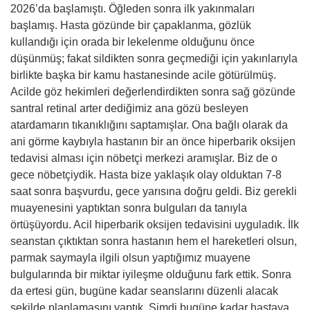
2026’da başlamıştı. Öğleden sonra ilk yakınmaları
başlamış. Hasta gözünde bir çapaklanma, gözlük
kullandığı için orada bir lekelenme olduğunu önce
düşünmüş; fakat sildikten sonra geçmediği için yakınlarıyla
birlikte başka bir kamu hastanesinde acile götürülmüş.
Acilde göz hekimleri değerlendirdikten sonra sağ gözünde
santral retinal arter dediğimiz ana gözü besleyen
atardamarın tıkanıklığını saptamışlar. Ona bağlı olarak da
ani görme kaybıyla hastanın bir an önce hiperbarik oksijen
tedavisi alması için nöbetçi merkezi aramışlar. Biz de o
gece nöbetçiydik. Hasta bize yaklaşık olay olduktan 7-8
saat sonra başvurdu, gece yarısına doğru geldi. Biz gerekli
muayenesini yaptıktan sonra bulguları da tanıyla
örtüşüyordu. Acil hiperbarik oksijen tedavisini uyguladık. İlk
seanstan çıktıktan sonra hastanın hem el hareketleri olsun,
parmak saymayla ilgili olsun yaptığımız muayene
bulgularında bir miktar iyileşme olduğunu fark ettik. Sonra
da ertesi gün, bugüne kadar seanslarını düzenli alacak
şekilde planlamasını yaptık. Şimdi bugüne kadar hastaya