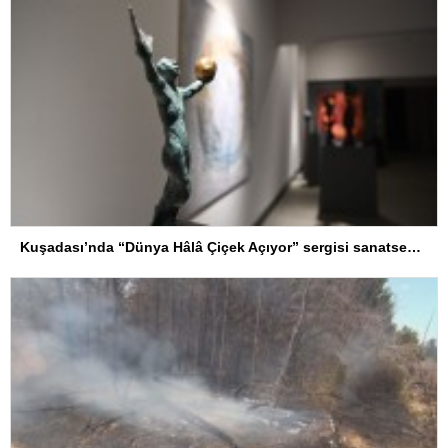
Kuşadası’nda “Dünya Hâlâ Çiçek Açıyor” sergisi sanatseverlerle buluşuyor