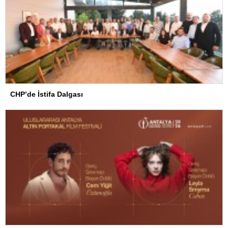
CHP’de İstifa Dalgası