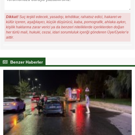
Dikkat!
Suç teşkil edecek, yasadışı, tehditkar, rahatsız edici, hakaret ve
küfür içeren, aşağılayıcı, küçük düşürücü, kaba, pornografik, ahlaka aykırı,
kişilik haklarına zarar verici ya da benzeri niteliklerde içeriklerden doğan
her türlü mali, hukuki, cezai, idari sorumluluk içeriği gönderen Üye/Üyeler’e
aittir.
Benzer Haberler