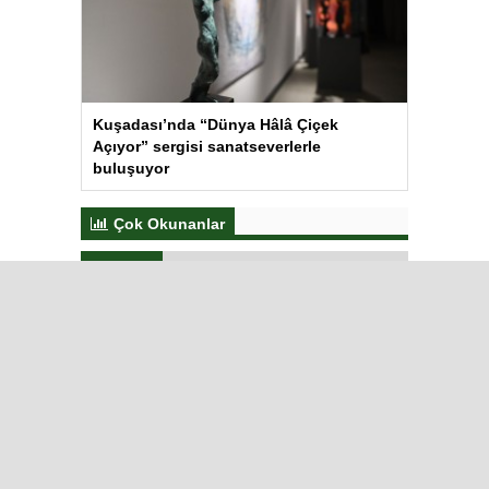
Kuşadası’nda “Dünya Hâlâ Çiçek
Açıyor” sergisi sanatseverlerle
buluşuyor
Çok Okunanlar
Bugün
Bu Hafta
Bu Ay
Bu Yıl
TİGAD’ın 13. Dijital Medya
Çalıştayı Iğdır’da başladı