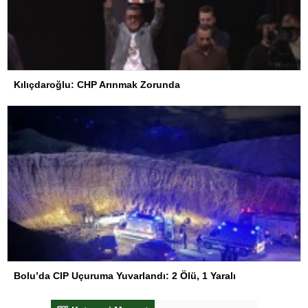
Kılıçdaroğlu: CHP Arınmak Zorunda
Bolu’da CIP Uçuruma Yuvarlandı: 2 Ölü, 1 Yaralı