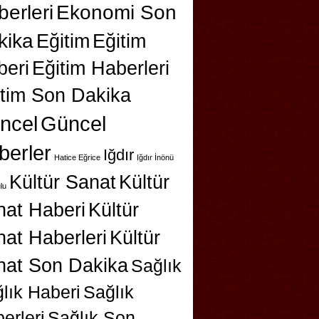
erleri
Ekonomi Son
kika
Eğitim
Eğitim
beri
Eğitim Haberleri
itim Son Dakika
ncel
Güncel
berler
Iğdır
Hatice Eğrice
Iğdır İnönü
Kültür Sanat
Kültür
lu
nat Haberi
Kültür
at Haberleri
Kültür
nat Son Dakika
Sağlık
lık Haberi
Sağlık
erleri
Sağlık Son