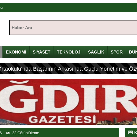
mü
yı
Haber Ara:
çin Davulunu Kırdı
EKONOMİ
SİYASET
TEKNOLOJİ
SAĞLIK
SPOR
DÜ
eleneksel Mirası
ası: 4 Yaralı
Ortaokulu’nda Başarının Arkasında Güçlü Yönetim ve Özv
K
6
33 Görüntüleme