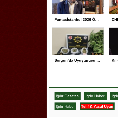
Fantasİstanbul 2026 Ödül Töreni Yapıldı
CHP
Sorgun’da Uyuşturucu Operasyonu
Iğdır Gazetesi
Iğdır Haberi
Iğd
Iğdır Haber
Telif & Yasal Uyarı