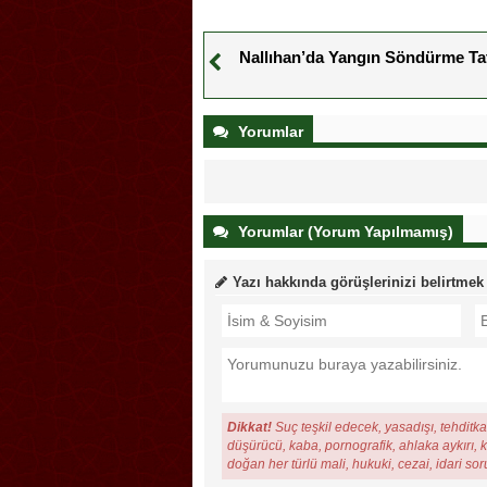
Nallıhan’da Yangın Söndürme Tat
Yorumlar
Yorumlar (Yorum Yapılmamış)
Yazı hakkında görüşlerinizi belirtmek
Dikkat!
Suç teşkil edecek, yasadışı, tehditkar
düşürücü, kaba, pornografik, ahlaka aykırı, ki
doğan her türlü mali, hukuki, cezai, idari so