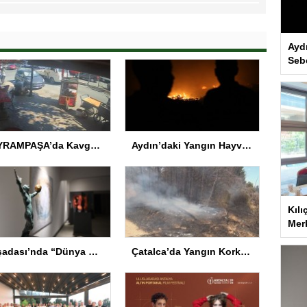
Ayd
Seb
BAYRAMPAŞA’da Kavga: Bir Kişi Hayatını Kaybetti
Aydın’daki Yangın Hayvan Tahliyesine Sebep Oldu
Kılı
Merk
Kuşadası’nda “Dünya Hâlâ Çiçek Açıyor” sergisi sanatseverlerle buluşuyor
Çatalca’da Yangın Korkuttu