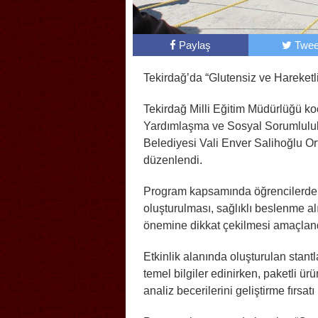
Paylaş
Twee
Tekirdağ’da “Glutensiz ve Hareketli 
Tekirdağ Milli Eğitim Müdürlüğü 
Yardımlaşma ve Sosyal Sorumluluk 
Belediyesi Vali Enver Salihoğlu O
düzenlendi.
Program kapsamında öğrencilerde ç
oluşturulması, sağlıklı beslenme alı
önemine dikkat çekilmesi amaçlan
Etkinlik alanında oluşturulan stant
temel bilgiler edinirken, paketli ü
analiz becerilerini geliştirme fırsatı