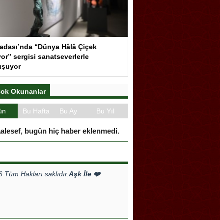
adası’nda “Dünya Hâlâ Çiçek
or” sergisi sanatseverlerle
uşuyor
ok Okunanlar
ün
Bu Hafta
Bu Ay
Bu Yıl
alesef, bugün hiç haber eklenmedi.
Tüm Hakları saklıdır.
Aşk İle ❤️