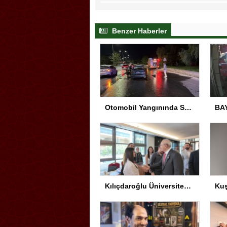
Benzer Haberler
Otomobil Yangınında Sürücü Yaralandı
Kılıçdaroğlu Üniversitesi Tercih Merkezi’ni Ziyaret Etti