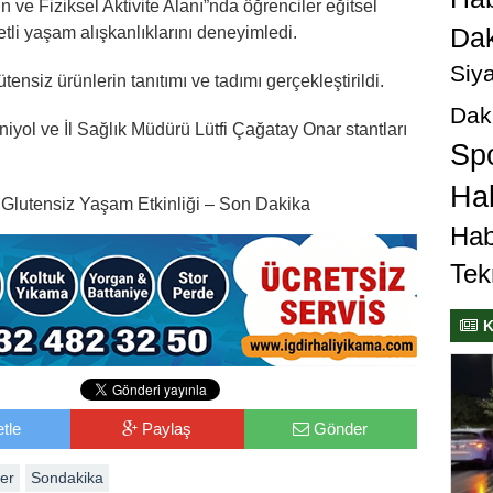
e Fiziksel Aktivite Alanı”nda öğrenciler eğitsel
Dak
etli yaşam alışkanlıklarını deneyimledi.
Siya
ensiz ürünlerin tanıtımı ve tadımı gerçekleştirildi.
Dak
niyol ve İl Sağlık Müdürü Lütfi Çağatay Onar stantları
Sp
Hab
 Glutensiz Yaşam Etkinliği – Son Dakika
Hab
Tek
K
tle
Paylaş
Gönder
er
Sondakika