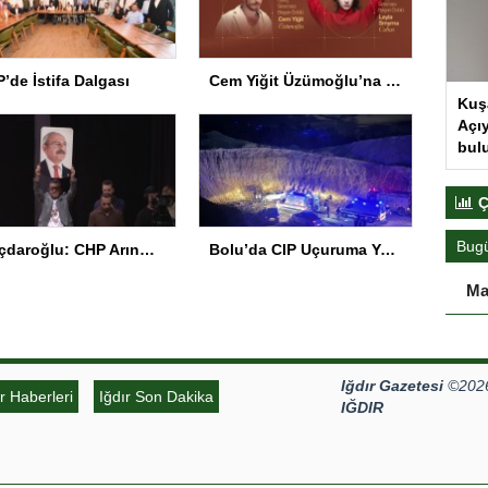
’de İstifa Dalgası
Cem Yiğit Üzümoğlu’na Genç Başarı Ödülü
Kuş
Açıy
bul
Ç
Bug
Kılıçdaroğlu: CHP Arınmak Zorunda
Bolu’da CIP Uçuruma Yuvarlandı: 2 Ölü, 1 Yaralı
Ma
Iğdır Gazetesi
©2026 
ır Haberleri
Iğdır Son Dakika
IĞDIR