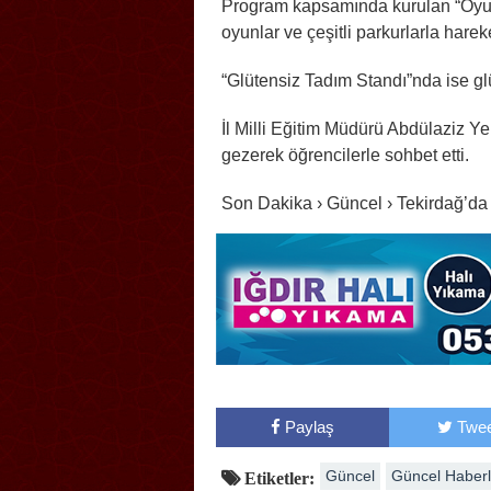
Program kapsamında kurulan “Oyun v
oyunlar ve çeşitli parkurlarla harek
“Glütensiz Tadım Standı”nda ise glüt
İl Milli Eğitim Müdürü Abdülaziz Ye
gezerek öğrencilerle sohbet etti.
Son Dakika › Güncel › Tekirdağ’da
Paylaş
Twee
Güncel
Güncel Haberl
Etiketler: