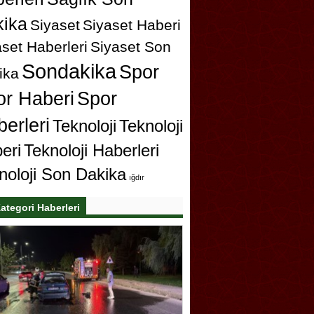
ika
Siyaset
Siyaset Haberi
set Haberleri
Siyaset Son
Sondakika
Spor
ika
or Haberi
Spor
erleri
Teknoloji
Teknoloji
eri
Teknoloji Haberleri
noloji Son Dakika
ığdır
ategori Haberleri