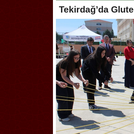
Tekirdağ’da Glute
nörlüğe ”Hayır” diyen Mertens,
Salihli Sporcuları Kuraş’ta
asaray’dan bakın ne istedi