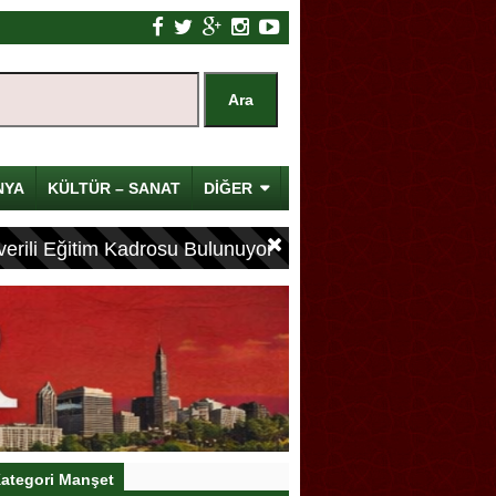
NYA
KÜLTÜR – SANAT
DİĞER
erili Eğitim Kadrosu Bulunuyor
ategori Manşet