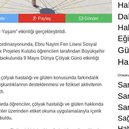
Hab
Da
tle
Paylaş
Gönder
Ha
Yaşam” etkinliği gerçekleştirildi.
Eğ
koordinasyonunda, Ebru Nayim Fen Lisesi Sosyal
Gü
Projeleri Kulübü öğrencileri tarafından Büyükşehir
rtaokulunda 9 Mayıs Dünya Çölyak Günü etkinliği
Ha
Ortaoku
ölyak hastalığı ve glüten konusunda farkındalık
Sa
şkanlıklarının desteklenmesi ve fiziksel aktivitenin
dı.
San
larda öğrenciler, çölyak hastalığı ve glüten hakkında
Sa
rünler üzerinden etiket okuma uygulamalarıyla içerik
Sağ
 buldu.
Hab