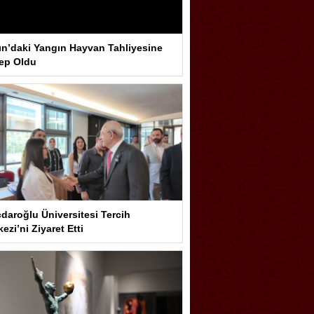
ın’daki Yangın Hayvan Tahliyesine
ep Oldu
çdaroğlu Üniversitesi Tercih
ezi’ni Ziyaret Etti