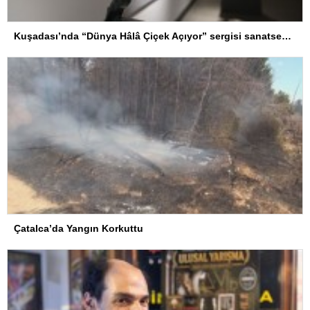
Kuşadası’nda “Dünya Hâlâ Çiçek Açıyor” sergisi sanatseverlerle buluşuyor
Çatalca’da Yangın Korkuttu