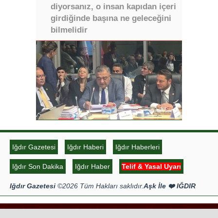
diyorsanız, o insan kapıdan içeri
girdiğinde başına ne geleceğini
bilmelidir
Iğdır Gazetesi
Iğdır Haberi
Iğdır Haberleri
Iğdır Son Dakika
Iğdır Haber
Telif & Yasal Uyarı
Iğdır Gazetesi
©2026 Tüm Hakları saklıdır.
Aşk İle ❤️ IĞDIR
Tema Tasarım | Ozakajans.com