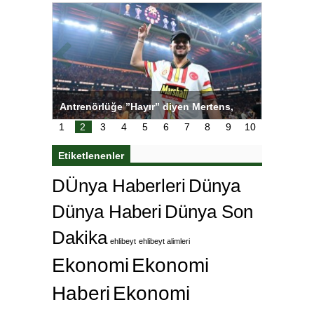
ı
Antrenörlüğe ”Hayır” diyen Mertens,
Salihli S
karar
Galatasaray’dan bakın ne istedi
1
2
3
4
5
6
7
8
9
10
Etiketlenenler
DÜnya Haberleri
Dünya
Dünya Haberi
Dünya Son
Dakika
ehlibeyt
ehlibeyt alimleri
Ekonomi
Ekonomi
Haberi
Ekonomi