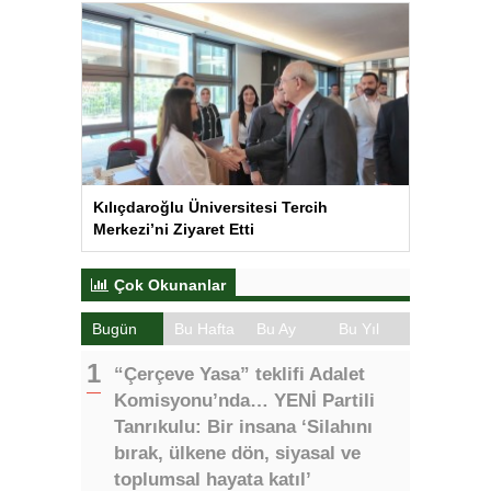
Kılıçdaroğlu Üniversitesi Tercih
Merkezi’ni Ziyaret Etti
Çok Okunanlar
Bugün
Bu Hafta
Bu Ay
Bu Yıl
“Çerçeve Yasa” teklifi Adalet
Komisyonu’nda… YENİ Partili
Tanrıkulu: Bir insana ‘Silahını
bırak, ülkene dön, siyasal ve
toplumsal hayata katıl’