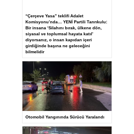
“Çerçeve Yasa” teklifi Adalet
Komisyonu’nda… YENİ Partili Tanrıkulu:
Bir insana ‘Silahını bırak, ülkene dön,
siyasal ve toplumsal hayata katıl’
diyorsanız, o insan kapıdan içeri
girdiğinde başına ne geleceğini
bilmelidir
Otomobil Yangınında Sürücü Yaralandı