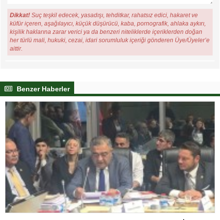
Dikkat!
Suç teşkil edecek, yasadışı, tehditkar, rahatsız edici, hakaret ve
küfür içeren, aşağılayıcı, küçük düşürücü, kaba, pornografik, ahlaka aykırı,
kişilik haklarına zarar verici ya da benzeri niteliklerde içeriklerden doğan
her türlü mali, hukuki, cezai, idari sorumluluk içeriği gönderen Üye/Üyeler’e
aittir.
Benzer Haberler