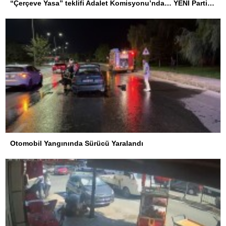
“Çerçeve Yasa” teklifi Adalet Komisyonu’nda… YENİ Partili Tanrıkulu: Bir insana ‘Silahını bırak, ülkene dön, siyasal ve toplumsal hayata katıl’ diyorsanız, o insan kapıdan içeri girdiğinde başına ne geleceğini bilmelidir
Otomobil Yangınında Sürücü Yaralandı