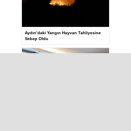
Aydın’daki Yangın Hayvan Tahliyesine
Sebep Oldu
Kılıçdaroğlu Üniversitesi Tercih
Merkezi’ni Ziyaret Etti
Çok Okunanlar