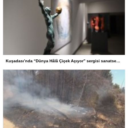
Kuşadası’nda “Dünya Hâlâ Çiçek Açıyor” sergisi sanatseverlerle buluşuyor