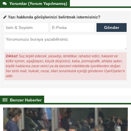
Yorumlar (Yorum Yapılmamış)
Yazı hakkında görüşlerinizi belirtmek istermisiniz?
Dikkat!
Suç teşkil edecek, yasadışı, tehditkar, rahatsız edici, hakaret ve
küfür içeren, aşağılayıcı, küçük düşürücü, kaba, pornografik, ahlaka aykırı,
kişilik haklarına zarar verici ya da benzeri niteliklerde içeriklerden doğan
her türlü mali, hukuki, cezai, idari sorumluluk içeriği gönderen Üye/Üyeler’e
aittir.
Benzer Haberler