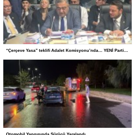
“Çerçeve Yasa” teklifi Adalet Komisyonu’nda… YENİ Partili Tanrıkulu: Bir insana ‘Silahını bırak, ülkene dön, siyasal ve toplumsal hayata katıl’ diyorsanız, o insan kapıdan içeri girdiğinde başına ne geleceğini bilmelidir
Otomobil Yangınında Sürücü Yaralandı