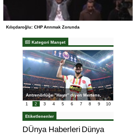
Kılıçdaroğlu: CHP Arınmak Zorunda
Kategori Manşet
ı
Antrenörlüğe ”Hayır” diyen Mertens,
Salihli S
karar
Galatasaray’dan bakın ne istedi
1
2
3
4
5
6
7
8
9
10
Etiketlenenler
DÜnya Haberleri
Dünya