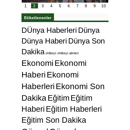
karar
Galatasaray’dan bakın ne istedi
1
2
3
4
5
6
7
8
9
10
Etiketlenenler
DÜnya Haberleri
Dünya
Dünya Haberi
Dünya Son
Dakika
ehlibeyt
ehlibeyt alimleri
Ekonomi
Ekonomi
Haberi
Ekonomi
Haberleri
Ekonomi Son
Dakika
Eğitim
Eğitim
Haberi
Eğitim Haberleri
Eğitim Son Dakika