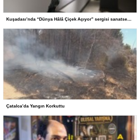
Kuşadası’nda “Dünya Hâlâ Çiçek Açıyor” sergisi sanatseverlerle buluşuyor
Çatalca’da Yangın Korkuttu