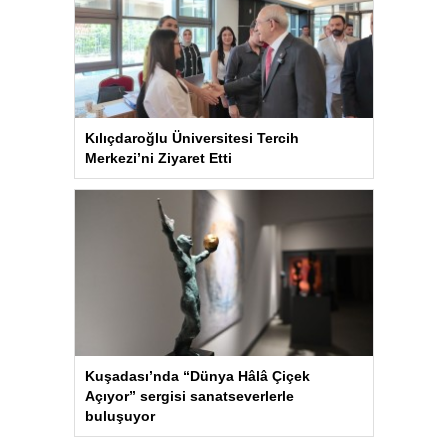
Kılıçdaroğlu Üniversitesi Tercih
Merkezi’ni Ziyaret Etti
Kuşadası’nda “Dünya Hâlâ Çiçek
Açıyor” sergisi sanatseverlerle
buluşuyor