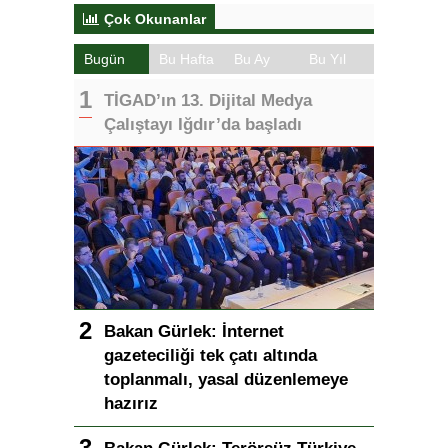
Çok Okunanlar
Bugün
Bu Hafta
Bu Ay
Bu Yıl
TİGAD’ın 13. Dijital Medya
Çalıştayı Iğdır’da başladı
Bakan Gürlek: İnternet
gazeteciliği tek çatı altında
toplanmalı, yasal düzenlemeye
hazırız