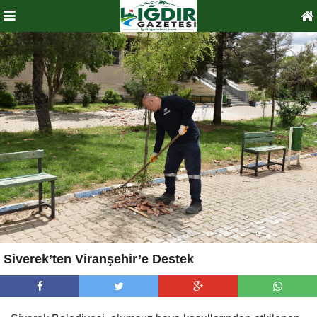
Siverek’ten Viranşehir’e Destek