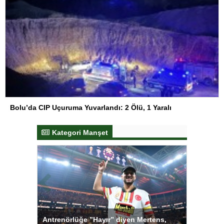
Bolu’da CIP Uçuruma Yuvarlandı: 2 Ölü, 1 Yaralı
Kategori Manşet
ı
Antrenörlüğe ”Hayır” diyen Mertens,
Salihli S