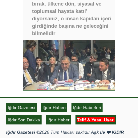
bırak, ülkene dön, siyasal ve
toplumsal hayata katıl’
diyorsanız, o insan kapıdan içeri
girdiğinde başına ne geleceğini
bilmelidir
Iğdır Gazetesi
Iğdır Haberi
Iğdır Haberleri
Iğdır Son Dakika
Iğdır Haber
Telif & Yasal Uyarı
Iğdır Gazetesi
©2026 Tüm Hakları saklıdır.
Aşk İle ❤️ IĞDIR