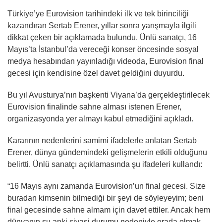
Türkiye’ye Eurovision tarihindeki ilk ve tek birinciliği
kazandıran Sertab Erener, yıllar sonra yarışmayla ilgili
dikkat çeken bir açıklamada bulundu. Ünlü sanatçı, 16
Mayıs’ta İstanbul’da vereceği konser öncesinde sosyal
medya hesabından yayınladığı videoda, Eurovision final
gecesi için kendisine özel davet geldiğini duyurdu.
Bu yıl Avusturya’nın başkenti Viyana’da gerçekleştirilecek
Eurovision finalinde sahne alması istenen Erener,
organizasyonda yer almayı kabul etmediğini açıkladı.
Kararının nedenlerini samimi ifadelerle anlatan Sertab
Erener, dünya gündemindeki gelişmelerin etkili olduğunu
belirtti. Ünlü sanatçı açıklamasında şu ifadeleri kullandı:
“16 Mayıs aynı zamanda Eurovision’un final gecesi. Size
buradan kimsenin bilmediği bir şeyi de söyleyeyim; beni
final gecesinde sahne almam için davet ettiler. Ancak hem
dünyanın şu anki siyasi durumu nedeniyle orada olmak