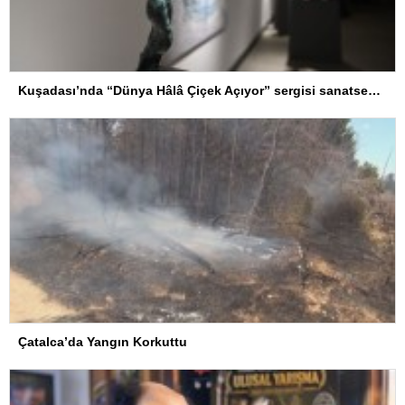
Kuşadası’nda “Dünya Hâlâ Çiçek Açıyor” sergisi sanatseverlerle buluşuyor
Çatalca’da Yangın Korkuttu