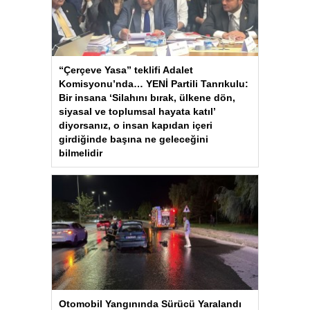
“Çerçeve Yasa” teklifi Adalet
Komisyonu’nda… YENİ Partili Tanrıkulu:
Bir insana ‘Silahını bırak, ülkene dön,
siyasal ve toplumsal hayata katıl’
diyorsanız, o insan kapıdan içeri
girdiğinde başına ne geleceğini
bilmelidir
Otomobil Yangınında Sürücü Yaralandı