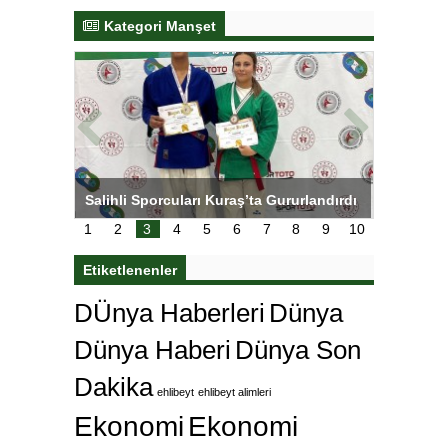
Kategori Manşet
tens,
Salihli Sporcuları Kuraş’ta Gururlandırdı
Torreira 
çok özle
1
2
3
4
5
6
7
8
9
10
Etiketlenenler
DÜnya Haberleri
Dünya
Dünya Haberi
Dünya Son
Dakika
ehlibeyt
ehlibeyt alimleri
Ekonomi
Ekonomi