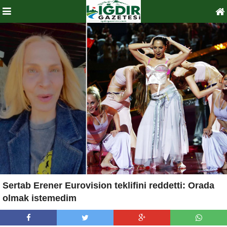
Sertab Erener Eurovision teklifini reddetti: Orada
olmak istemedim