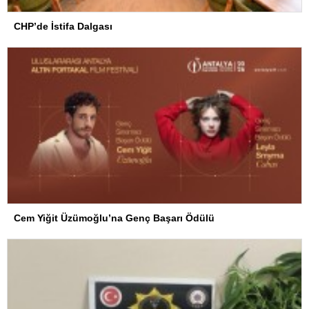
CHP’de İstifa Dalgası
Cem Yiğit Üzümoğlu’na Genç Başarı Ödülü