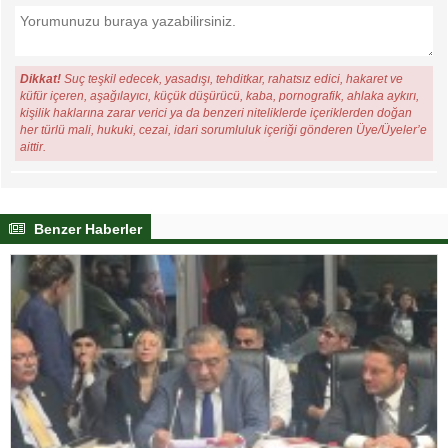
Dikkat!
Suç teşkil edecek, yasadışı, tehditkar, rahatsız edici, hakaret ve
küfür içeren, aşağılayıcı, küçük düşürücü, kaba, pornografik, ahlaka aykırı,
kişilik haklarına zarar verici ya da benzeri niteliklerde içeriklerden doğan
her türlü mali, hukuki, cezai, idari sorumluluk içeriği gönderen Üye/Üyeler’e
aittir.
Benzer Haberler