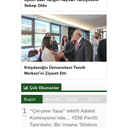
Sebep Oldu
Kılıçdaroğlu Üniversitesi Tercih
Merkezi’ni Ziyaret Etti
Çok Okunanlar
Bugün
Bu Hafta
Bu Ay
Bu Yıl
“Çerçeve Yasa” teklifi Adalet
Komisyonu’nda… YENİ Partili
Tanrıkulu: Bir insana ‘Silahını