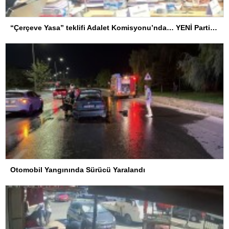
“Çerçeve Yasa” teklifi Adalet Komisyonu’nda… YENİ Partili Tanrıkulu: Bir insana ‘Silahını bırak, ülkene dön, siyasal ve toplumsal hayata katıl’ diyorsanız, o insan kapıdan içeri girdiğinde başına ne geleceğini bilmelidir
Otomobil Yangınında Sürücü Yaralandı