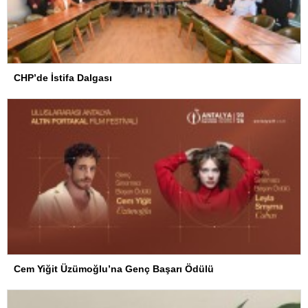
CHP’de İstifa Dalgası
Cem Yiğit Üzümoğlu’na Genç Başarı Ödülü