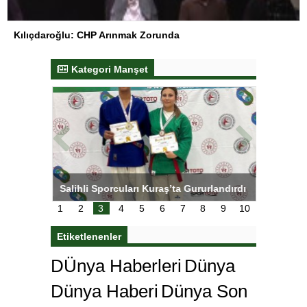
Kılıçdaroğlu: CHP Arınmak Zorunda
Kategori Manşet
tens,
Salihli Sporcuları Kuraş’ta Gururlandırdı
Torreira 
çok özle
1
2
3
4
5
6
7
8
9
10
Etiketlenenler
DÜnya Haberleri
Dünya
Dünya Haberi
Dünya Son