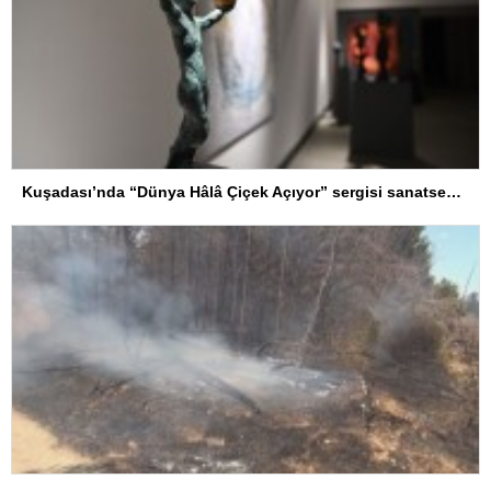
Kuşadası’nda “Dünya Hâlâ Çiçek Açıyor” sergisi sanatseverlerle buluşuyor