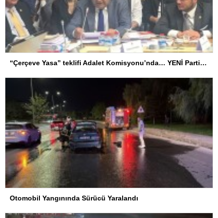
“Çerçeve Yasa” teklifi Adalet Komisyonu’nda… YENİ Partili Tanrıkulu: Bir insana ‘Silahını bırak, ülkene dön, siyasal ve toplumsal hayata katıl’ diyorsanız, o insan kapıdan içeri girdiğinde başına ne geleceğini bilmelidir
Otomobil Yangınında Sürücü Yaralandı