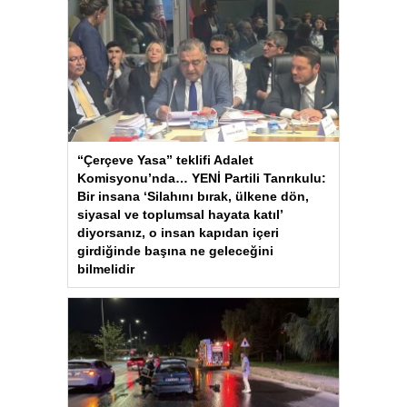
“Çerçeve Yasa” teklifi Adalet
Komisyonu’nda… YENİ Partili Tanrıkulu:
Bir insana ‘Silahını bırak, ülkene dön,
siyasal ve toplumsal hayata katıl’
diyorsanız, o insan kapıdan içeri
girdiğinde başına ne geleceğini
bilmelidir