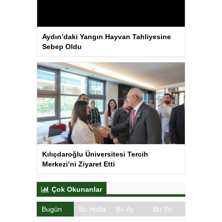
Aydın’daki Yangın Hayvan Tahliyesine
Sebep Oldu
Kılıçdaroğlu Üniversitesi Tercih
Merkezi’ni Ziyaret Etti
Çok Okunanlar
Bugün
Bu Hafta
Bu Ay
Bu Yıl