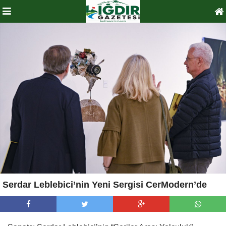
Serdar Leblebici’nin Yeni Sergisi CerModern’de