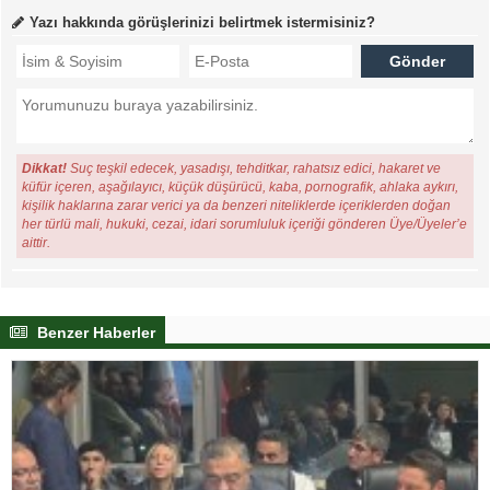
Yazı hakkında görüşlerinizi belirtmek istermisiniz?
Dikkat!
Suç teşkil edecek, yasadışı, tehditkar, rahatsız edici, hakaret ve
küfür içeren, aşağılayıcı, küçük düşürücü, kaba, pornografik, ahlaka aykırı,
kişilik haklarına zarar verici ya da benzeri niteliklerde içeriklerden doğan
her türlü mali, hukuki, cezai, idari sorumluluk içeriği gönderen Üye/Üyeler’e
aittir.
Benzer Haberler