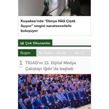
Kuşadası’nda “Dünya Hâlâ Çiçek
Açıyor” sergisi sanatseverlerle
buluşuyor
Çok Okunanlar
Bugün
Bu Hafta
Bu Ay
Bu Yıl
TİGAD’ın 13. Dijital Medya
Çalıştayı Iğdır’da başladı