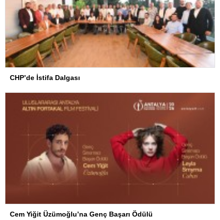
CHP’de İstifa Dalgası
Cem Yiğit Üzümoğlu’na Genç Başarı Ödülü