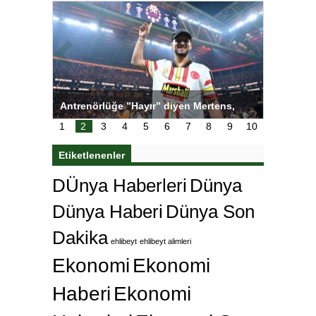
ı
Antrenörlüğe ”Hayır” diyen Mertens,
Salihli S
karar
Galatasaray’dan bakın ne istedi
1
2
3
4
5
6
7
8
9
10
Etiketlenenler
DÜnya Haberleri
Dünya
Dünya Haberi
Dünya Son
Dakika
ehlibeyt
ehlibeyt alimleri
Ekonomi
Ekonomi
Haberi
Ekonomi