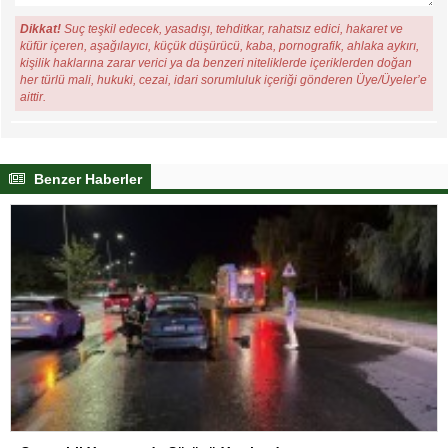
Dikkat!
Suç teşkil edecek, yasadışı, tehditkar, rahatsız edici, hakaret ve
küfür içeren, aşağılayıcı, küçük düşürücü, kaba, pornografik, ahlaka aykırı,
kişilik haklarına zarar verici ya da benzeri niteliklerde içeriklerden doğan
her türlü mali, hukuki, cezai, idari sorumluluk içeriği gönderen Üye/Üyeler’e
aittir.
Benzer Haberler