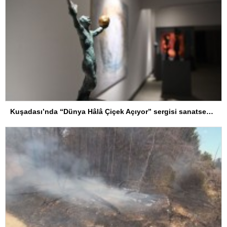
Kuşadası’nda “Dünya Hâlâ Çiçek Açıyor” sergisi sanatseverlerle buluşuyor