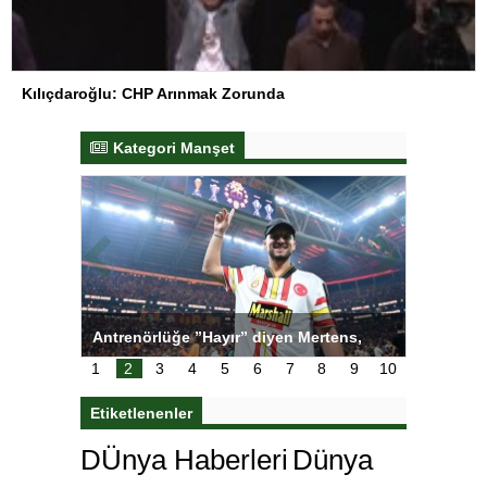
Kılıçdaroğlu: CHP Arınmak Zorunda
Kategori Manşet
ı
Antrenörlüğe ”Hayır” diyen Mertens,
Salihli S
karar
Galatasaray’dan bakın ne istedi
1
2
3
4
5
6
7
8
9
10
Etiketlenenler
DÜnya Haberleri
Dünya