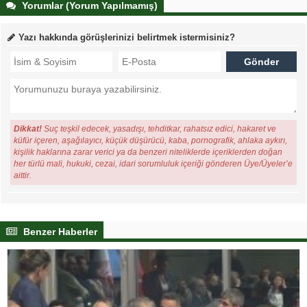
Yorumlar (Yorum Yapılmamış)
Yazı hakkında görüşlerinizi belirtmek istermisiniz?
Dikkat!
Suç teşkil edecek, yasadışı, tehditkar, rahatsız edici, hakaret ve
küfür içeren, aşağılayıcı, küçük düşürücü, kaba, pornografik, ahlaka aykırı,
kişilik haklarına zarar verici ya da benzeri niteliklerde içeriklerden doğan
her türlü mali, hukuki, cezai, idari sorumluluk içeriği gönderen Üye/Üyeler’e
aittir.
Benzer Haberler