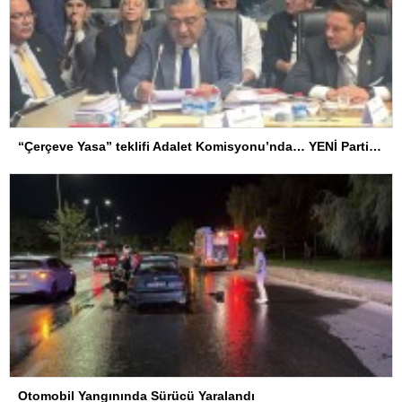
“Çerçeve Yasa” teklifi Adalet Komisyonu’nda… YENİ Partili Tanrıkulu: Bir insana ‘Silahını bırak, ülkene dön, siyasal ve toplumsal hayata katıl’ diyorsanız, o insan kapıdan içeri girdiğinde başına ne geleceğini bilmelidir
Otomobil Yangınında Sürücü Yaralandı