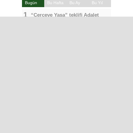
Bugün
Bu Hafta
Bu Ay
Bu Yıl
“Çerçeve Yasa” teklifi Adalet
Komisyonu’nda… YENİ Partili
Tanrıkulu: Bir insana ‘Silahını
bırak, ülkene dön, siyasal ve
toplumsal hayata katıl’
diyorsanız, o insan kapıdan içeri
girdiğinde başına ne geleceğini
bilmelidir
Iğdır’da Sınır Kapısı Umutları