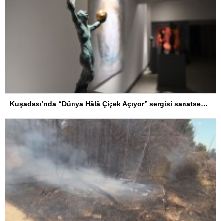
Kuşadası’nda “Dünya Hâlâ Çiçek Açıyor” sergisi sanatseverlerle buluşuyor