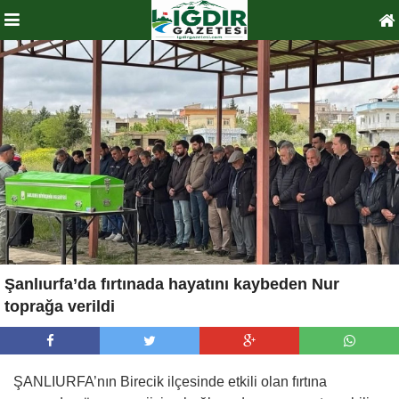
Şanlıurfa’da fırtınada hayatını kaybeden Nur
toprağa verildi
ŞANLIURFA’nın Birecik ilçesinde etkili olan fırtına