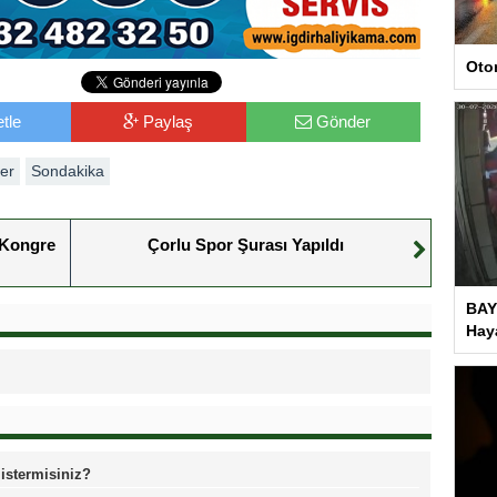
Oto
tle
Paylaş
Gönder
er
Sondakika
ı Kongre
Çorlu Spor Şurası Yapıldı
BAY
Haya
 istermisiniz?