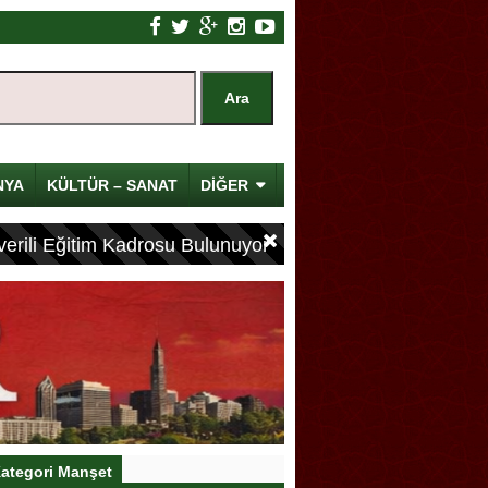
NYA
KÜLTÜR – SANAT
DİĞER
erili Eğitim Kadrosu Bulunuyor
ategori Manşet