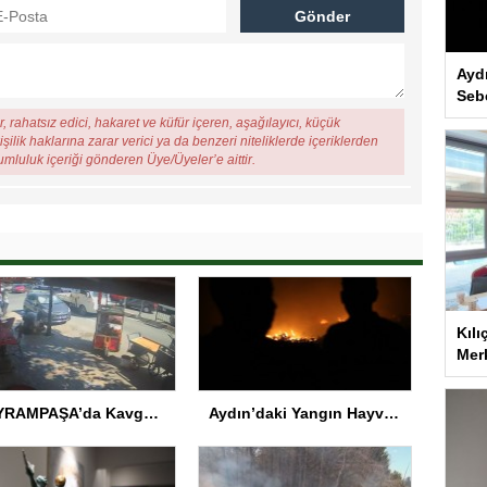
Ayd
Seb
, rahatsız edici, hakaret ve küfür içeren, aşağılayıcı, küçük
şilik haklarına zarar verici ya da benzeri niteliklerde içeriklerden
rumluluk içeriği gönderen Üye/Üyeler’e aittir.
Kılı
Merk
BAYRAMPAŞA’da Kavga: Bir Kişi Hayatını Kaybetti
Aydın’daki Yangın Hayvan Tahliyesine Sebep Oldu