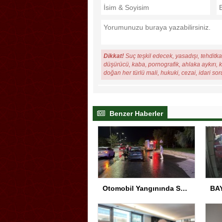
Dikkat!
Suç teşkil edecek, yasadışı, tehditkar
düşürücü, kaba, pornografik, ahlaka aykırı, ki
doğan her türlü mali, hukuki, cezai, idari so
Benzer Haberler
Otomobil Yangınında Sürücü Yaralandı