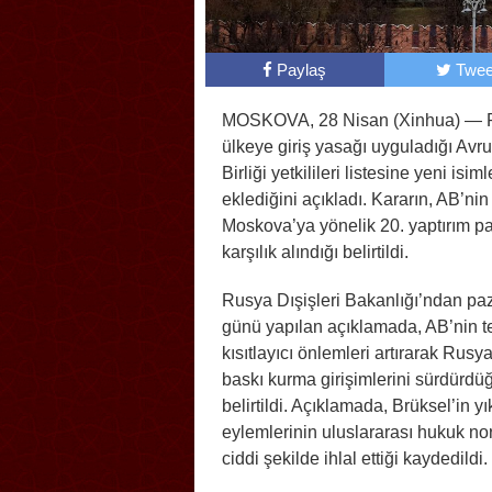
Paylaş
Twee
MOSKOVA, 28 Nisan (Xinhua) — 
ülkeye giriş yasağı uyguladığı Avr
Birliği yetkilileri listesine yeni isiml
eklediğini açıkladı. Kararın, AB’nin
Moskova’ya yönelik 20. yaptırım p
karşılık alındığı belirtildi.
Rusya Dışişleri Bakanlığı’ndan paz
günü yapılan açıklamada, AB’nin tek
kısıtlayıcı önlemleri artırarak Rusy
baskı kurma girişimlerini sürdürdü
belirtildi. Açıklamada, Brüksel’in yı
eylemlerinin uluslararası hukuk no
ciddi şekilde ihlal ettiği kaydedildi.