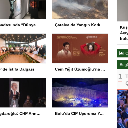
Kuşadası’nda “Dünya Hâlâ Çiçek Açıyor” sergisi sanatseverlerle buluşuyor
Çatalca’da Yangın Korkuttu
Kuş
Açıy
bul
Ç
Bug
’de İstifa Dalgası
Cem Yiğit Üzümoğlu’na Genç Başarı Ödülü
T
Ç
Kılıçdaroğlu: CHP Arınmak Zorunda
Bolu’da CIP Uçuruma Yuvarlandı: 2 Ölü, 1 Yaralı