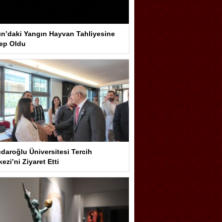
ın’daki Yangın Hayvan Tahliyesine
ep Oldu
çdaroğlu Üniversitesi Tercih
ezi’ni Ziyaret Etti