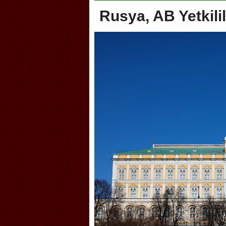
Rusya, AB Yetkilil
Akçakoca, Geleneksel Tür
Şampiyonası’na ev sahipliğ