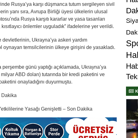
rinde Rusya’ya karşı düşmanca tutum sergileyen sivil
Dak
rin yanı sıra, Avrupa Birliği üyesi ülkelerin ulusal
su’nda Rusya karşıtı kararlar ve yasa tasarıları
Siya
kısıtlayıcı önlemler uyguladık” ifadelerine yer verildi.
Dak
 devletlerinin, Ukrayna’ya askeri yardım
Sp
 oynayan temsilcilerinin ülkeye girişini de yasakladı.
Hab
Hab
 perşembe günü yaptığı açıklamada, Ukrayna’ya
milyar ABD doları) tutarında bir kredi paketini ve
Tek
 paketini onayladığını duyurmuştu.
K
n Dakika
tkililerine Yasağı Genişletti – Son Dakika