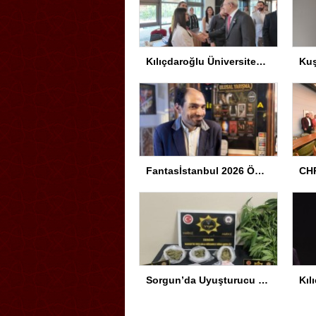
Kılıçdaroğlu Üniversitesi Tercih Merkezi’ni Ziyaret Etti
Fantasİstanbul 2026 Ödül Töreni Yapıldı
CHP
Sorgun’da Uyuşturucu Operasyonu