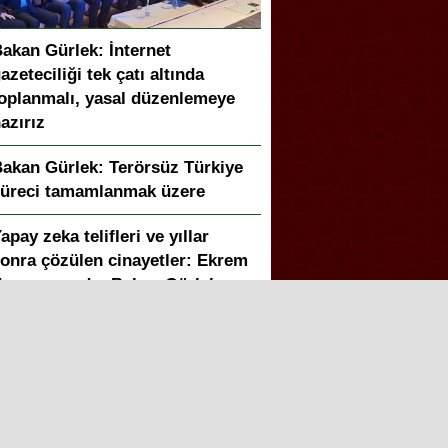
akan Gürlek: İnternet
azeteciliği tek çatı altında
oplanmalı, yasal düzenlemeye
azırız
akan Gürlek: Terörsüz Türkiye
üreci tamamlanmak üzere
apay zeka telifleri ve yıllar
onra çözülen cinayetler: Ekrem
eymur sordu, Bakan Gürlek
anıtladı
akan Gürlek duyurdu: Sosyal
edya düzenlemesi geliyor