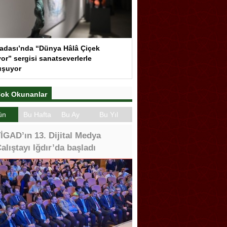
adası’nda “Dünya Hâlâ Çiçek
or” sergisi sanatseverlerle
uşuyor
ok Okunanlar
ün
Bu Hafta
Bu Ay
Bu Yıl
İGAD’ın 13. Dijital Medya
alıştayı Iğdır’da başladı