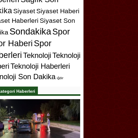
ika
Siyaset
Siyaset Haberi
set Haberleri
Siyaset Son
Sondakika
Spor
ika
or Haberi
Spor
erleri
Teknoloji
Teknoloji
eri
Teknoloji Haberleri
noloji Son Dakika
ığdır
ategori Haberleri