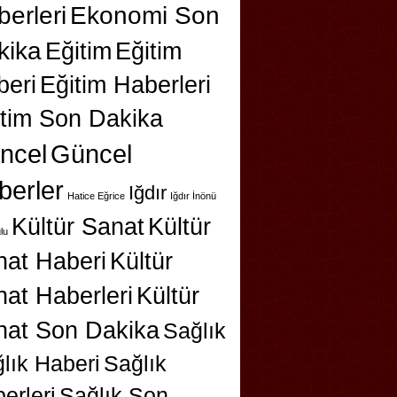
erleri
Ekonomi Son
kika
Eğitim
Eğitim
beri
Eğitim Haberleri
itim Son Dakika
ncel
Güncel
berler
Iğdır
Hatice Eğrice
Iğdır İnönü
Kültür Sanat
Kültür
lu
nat Haberi
Kültür
at Haberleri
Kültür
nat Son Dakika
Sağlık
lık Haberi
Sağlık
erleri
Sağlık Son