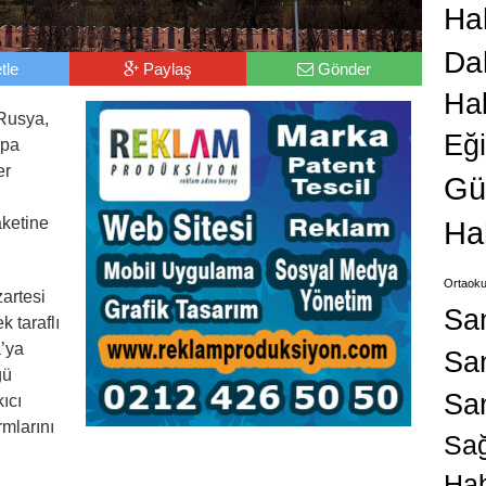
Hab
Da
tle
Paylaş
Gönder
Ha
Rusya,
Eğ
upa
er
Gü
aketine
Ha
Ortaoku
artesi
Sa
 taraflı
a’ya
San
ğü
Sa
kıcı
rmlarını
Sağ
Hab