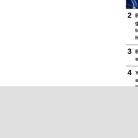
B
g
t
h
B
s
Y
s
T
y
B
m