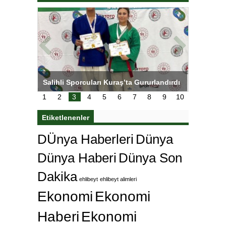
tens,
Salihli Sporcuları Kuraş’ta Gururlandırdı
Torreira 
çok özle
1
2
3
4
5
6
7
8
9
10
Etiketlenenler
DÜnya Haberleri
Dünya
Dünya Haberi
Dünya Son
Dakika
ehlibeyt
ehlibeyt alimleri
Ekonomi
Ekonomi
Haberi
Ekonomi