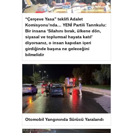
“Çerçeve Yasa” teklifi Adalet
Komisyonu’nda… YENİ Partili Tanrıkulu:
Bir insana ‘Silahını bırak, ülkene dön,
siyasal ve toplumsal hayata katıl’
diyorsanız, o insan kapıdan içeri
girdiğinde başına ne geleceğini
bilmelidir
Otomobil Yangınında Sürücü Yaralandı