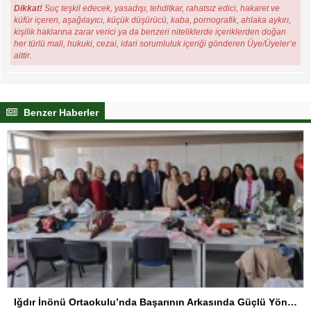
Dikkat!
Suç teşkil edecek, yasadışı, tehditkar, rahatsız edici, hakaret ve
küfür içeren, aşağılayıcı, küçük düşürücü, kaba, pornografik, ahlaka aykırı,
kişilik haklarına zarar verici ya da benzeri niteliklerde içeriklerden doğan
her türlü mali, hukuki, cezai, idari sorumluluk içeriği gönderen Üye/Üyeler’e
aittir.
Benzer Haberler
Iğdır İnönü Ortaokulu’nda Başarının Arkasında Güçlü Yönetim ve Özverili Eğitim Kadrosu Bulunuyor