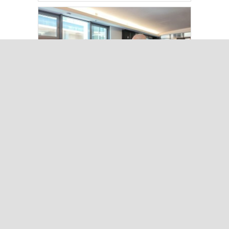
Kılıçdaroğlu Üniversitesi Tercih
Merkezi’ni Ziyaret Etti
Çok Okunanlar
Bugün
Bu Hafta
Bu Ay
Bu Yıl
“Çerçeve Yasa” teklifi Adalet
Komisyonu’nda… YENİ Partili
Tanrıkulu: Bir insana ‘Silahını
bırak, ülkene dön, siyasal ve