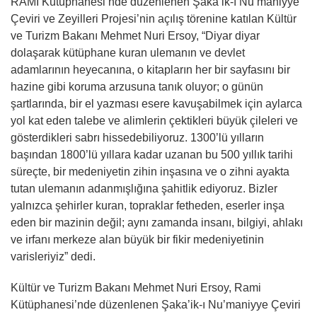
RAMİ Kütüphanesi’nde düzenlenen Şaka’ik-ı Nu’maniyye
Çeviri ve Zeyilleri Projesi’nin açılış törenine katılan Kültür
ve Turizm Bakanı Mehmet Nuri Ersoy, “Diyar diyar
dolaşarak kütüphane kuran ulemanın ve devlet
adamlarının heyecanına, o kitapların her bir sayfasını bir
hazine gibi koruma arzusuna tanık oluyor; o günün
şartlarında, bir el yazması esere kavuşabilmek için aylarca
yol kat eden talebe ve alimlerin çektikleri büyük çileleri ve
gösterdikleri sabrı hissedebiliyoruz. 1300’lü yılların
başından 1800’lü yıllara kadar uzanan bu 500 yıllık tarihi
süreçte, bir medeniyetin zihin inşasına ve o zihni ayakta
tutan ulemanın adanmışlığına şahitlik ediyoruz. Bizler
yalnızca şehirler kuran, topraklar fetheden, eserler inşa
eden bir mazinin değil; aynı zamanda insanı, bilgiyi, ahlakı
ve irfanı merkeze alan büyük bir fikir medeniyetinin
varisleriyiz” dedi.
Kültür ve Turizm Bakanı Mehmet Nuri Ersoy, Rami
Kütüphanesi’nde düzenlenen Şaka’ik-ı Nu’maniyye Çeviri