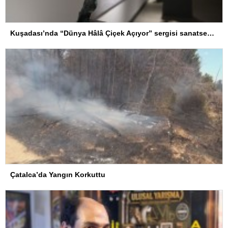
Kuşadası’nda “Dünya Hâlâ Çiçek Açıyor” sergisi sanatseverlerle buluşuyor
Çatalca’da Yangın Korkuttu