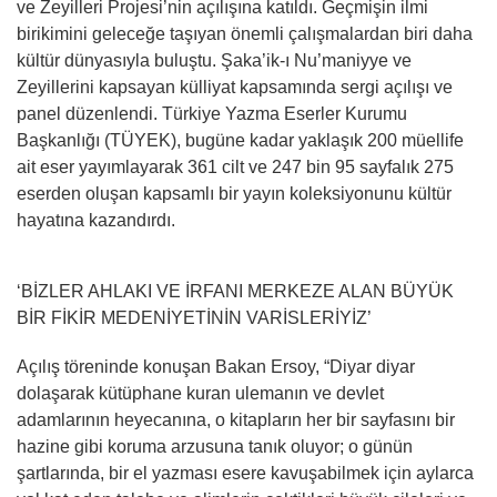
ve Zeyilleri Projesi’nin açılışına katıldı. Geçmişin ilmi
birikimini geleceğe taşıyan önemli çalışmalardan biri daha
kültür dünyasıyla buluştu. Şaka’ik-ı Nu’maniyye ve
Zeyillerini kapsayan külliyat kapsamında sergi açılışı ve
panel düzenlendi. Türkiye Yazma Eserler Kurumu
Başkanlığı (TÜYEK), bugüne kadar yaklaşık 200 müellife
ait eser yayımlayarak 361 cilt ve 247 bin 95 sayfalık 275
eserden oluşan kapsamlı bir yayın koleksiyonunu kültür
hayatına kazandırdı.
‘BİZLER AHLAKI VE İRFANI MERKEZE ALAN BÜYÜK
BİR FİKİR MEDENİYETİNİN VARİSLERİYİZ’
Açılış töreninde konuşan Bakan Ersoy, “Diyar diyar
dolaşarak kütüphane kuran ulemanın ve devlet
adamlarının heyecanına, o kitapların her bir sayfasını bir
hazine gibi koruma arzusuna tanık oluyor; o günün
şartlarında, bir el yazması esere kavuşabilmek için aylarca