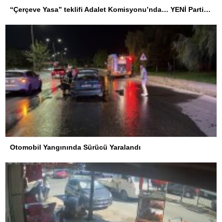
“Çerçeve Yasa” teklifi Adalet Komisyonu’nda… YENİ Partili Tanrıkulu: Bir insana ‘Silahını bırak, ülkene dön, siyasal ve toplumsal hayata katıl’ diyorsanız, o insan kapıdan içeri girdiğinde başına ne geleceğini bilmelidir
Otomobil Yangınında Sürücü Yaralandı