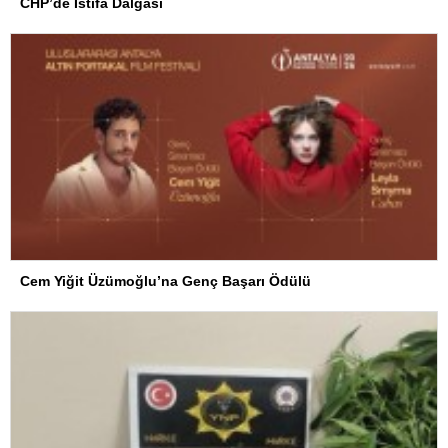
CHP’de İstifa Dalgası
Cem Yiğit Üzümoğlu’na Genç Başarı Ödülü