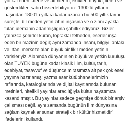
yol kat eden talebe ve alimlerin çektikleri büyük çileleri ve
gösterdikleri sabrı hissedebiliyoruz. 1300’lü yılların
başından 1800’lü yıllara kadar uzanan bu 500 yıllık tarihi
süreçte, bir medeniyetin zihin inşasına ve o zihni ayakta
tutan ulemanın adanmışlığına şahitlik ediyoruz. Bizler
yalnızca şehirler kuran, topraklar fetheden, eserler inşa
eden bir mazinin değil; aynı zamanda insanı, bilgiyi, ahlakı
ve irfanı merkeze alan büyük bir fikir medeniyetinin
varisleriyiz. Alanında dünyanın en büyük ve yetkin kuruluşu
olan TÜYEK bugüne kadar klasik ilim, kültür, tarih,
edebiyat, tasavvuf ve düşünce mirasımıza ait pek çok eseri
yayıma hazırlamış; yazma eser kütüphanelerimizin
raflarında, kataloglarında ve dijital kayıtlarında bulunan
metinleri, nitelikli yayınlar aracılığıyla kültür hayatımıza
kazandırmıştır. Bu yayınlar sadece geçmişe dönük bir arşiv
çalışması değil, aynı zamanda bugünün ilim dünyasına
sağlam kaynaklar sunan stratejik bir kültür hizmetidir”
ifadelerini kullandı.