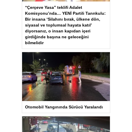
“Çerçeve Yasa” teklifi Adalet
Komisyonu’nda… YENİ Partili Tanrıkulu:
Bir insana ‘Silahını bırak, ülkene dön,
siyasal ve toplumsal hayata katıl’
diyorsanız, o insan kapıdan içeri
girdiğinde başına ne geleceğini
bilmelidir
Otomobil Yangınında Sürücü Yaralandı