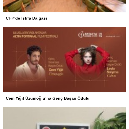
CHP’de İstifa Dalgası
Cem Yiğit Üzümoğlu’na Genç Başarı Ödülü