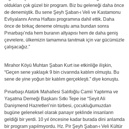
oldukları çok güzel bir program. Biz bu geleneği daha önce
de denemiştik. Bu sene Şeyh Şaban-ı Veli ve Kastamonu
Evliyalarını Anma Haftası programına dahil ettik. Daha
önce de birkaç deneme olmuştu ama bundan sonra
Pınarbaşı’nda hem buranın altyapısı hem de daha geniş
çevrelere, ülkemizin tamamına tanıtmak için var gücümüzle
çalışacağız.”
Mirahor Köyü Muhtarı Şaban Kurt ise etkinliğe ilişkin,
“Geçen sene yaklaşık 9 bin civarında katılım olmuştu. Bu
sene de yine yoğun bir katılım gerçekleşti.” diye konuştu.
Pınarbaşı Atatürk Mahallesi Salıfoğlu Camii Yaptırma ve
Yaşatma Derneği Başkanı Sıtkı Tepe ise “Seyit Ali
Danişmend Hazretleri’nin türbesi, çocukluğumuzdan
bugüne geleneksel olarak panayır şeklinde insanların
geldiği bir yerdi. 10 yıl öncesine kadar burada dini anlamda
bir program yapılmıyordu. Hz. Pir Şeyh Şaban-ı Veli Kültür