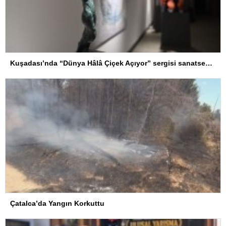
Kuşadası’nda “Dünya Hâlâ Çiçek Açıyor” sergisi sanatseverlerle buluşuyor
Çatalca’da Yangın Korkuttu