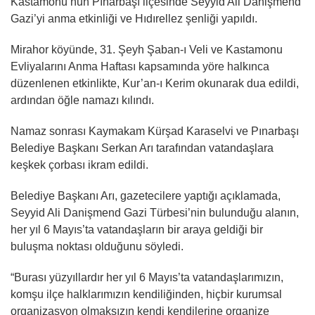
Kastamonu’nun Pınarbaşı ilçesinde Seyyid Ali Danişmend
Gazi’yi anma etkinliği ve Hıdırellez şenliği yapıldı.
Mirahor köyünde, 31. Şeyh Şaban-ı Veli ve Kastamonu
Evliyalarını Anma Haftası kapsamında yöre halkınca
düzenlenen etkinlikte, Kur’an-ı Kerim okunarak dua edildi,
ardından öğle namazı kılındı.
Namaz sonrası Kaymakam Kürşad Karaselvi ve Pınarbaşı
Belediye Başkanı Serkan Arı tarafından vatandaşlara
keşkek çorbası ikram edildi.
Belediye Başkanı Arı, gazetecilere yaptığı açıklamada,
Seyyid Ali Danişmend Gazi Türbesi’nin bulunduğu alanın,
her yıl 6 Mayıs’ta vatandaşların bir araya geldiği bir
buluşma noktası olduğunu söyledi.
“Burası yüzyıllardır her yıl 6 Mayıs’ta vatandaşlarımızın,
komşu ilçe halklarımızın kendiliğinden, hiçbir kurumsal
organizasyon olmaksızın kendi kendilerine organize