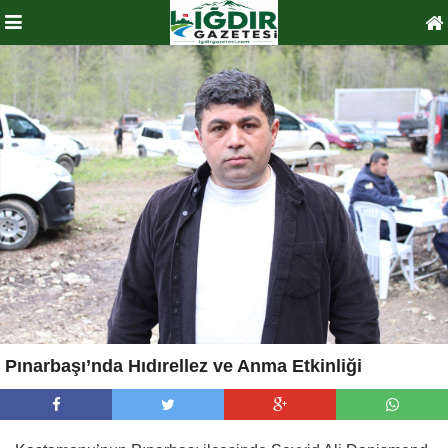
Pınarbaşı’nda Hıdırellez ve Anma Etkinliği