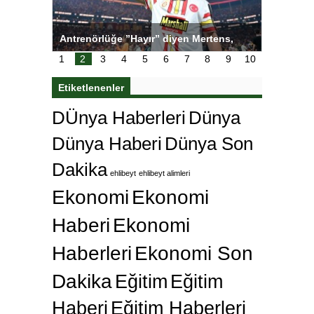
ı
Antrenörlüğe ”Hayır” diyen Mertens,
Salihli S
karar
Galatasaray’dan bakın ne istedi
1
2
3
4
5
6
7
8
9
10
Etiketlenenler
DÜnya Haberleri
Dünya
Dünya Haberi
Dünya Son
Dakika
ehlibeyt
ehlibeyt alimleri
Ekonomi
Ekonomi
Haberi
Ekonomi
Haberleri
Ekonomi Son
Dakika
Eğitim
Eğitim
Haberi
Eğitim Haberleri