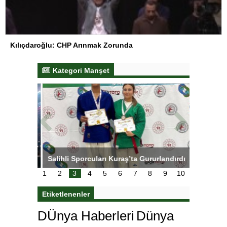
Kılıçdaroğlu: CHP Arınmak Zorunda
Kategori Manşet
tens,
Salihli Sporcuları Kuraş’ta Gururlandırdı
Torreira 
çok özle
1
2
3
4
5
6
7
8
9
10
Etiketlenenler
DÜnya Haberleri
Dünya