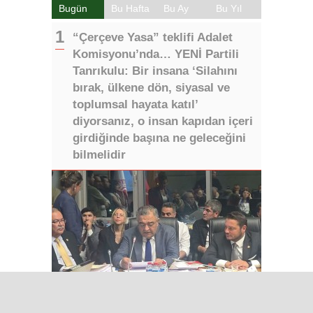
Bugün
Bu Hafta
Bu Ay
Bu Yıl
“Çerçeve Yasa” teklifi Adalet
Komisyonu’nda… YENİ Partili
Tanrıkulu: Bir insana ‘Silahını
bırak, ülkene dön, siyasal ve
toplumsal hayata katıl’
diyorsanız, o insan kapıdan içeri
girdiğinde başına ne geleceğini
bilmelidir
Iğdır’da Sınır Kapısı Umutları