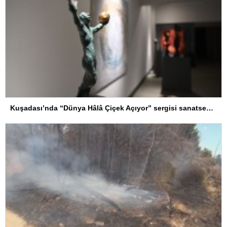
Kuşadası’nda “Dünya Hâlâ Çiçek Açıyor” sergisi sanatseverlerle buluşuyor