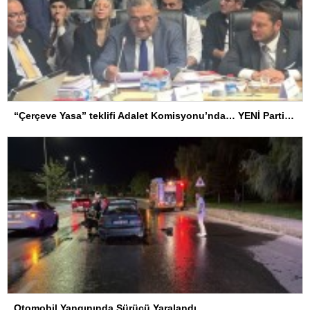
“Çerçeve Yasa” teklifi Adalet Komisyonu’nda… YENİ Partili Tanrıkulu: Bir insana ‘Silahını bırak, ülkene dön, siyasal ve toplumsal hayata katıl’ diyorsanız, o insan kapıdan içeri girdiğinde başına ne geleceğini bilmelidir
Otomobil Yangınında Sürücü Yaralandı