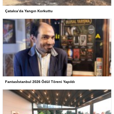
Çatalca’da Yangın Korkuttu
Fantasİstanbul 2026 Ödül Töreni Yapıldı