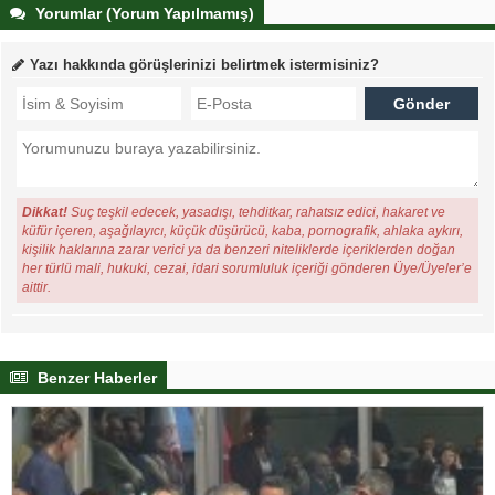
Yorumlar (Yorum Yapılmamış)
Yazı hakkında görüşlerinizi belirtmek istermisiniz?
Dikkat!
Suç teşkil edecek, yasadışı, tehditkar, rahatsız edici, hakaret ve
küfür içeren, aşağılayıcı, küçük düşürücü, kaba, pornografik, ahlaka aykırı,
kişilik haklarına zarar verici ya da benzeri niteliklerde içeriklerden doğan
her türlü mali, hukuki, cezai, idari sorumluluk içeriği gönderen Üye/Üyeler’e
aittir.
Benzer Haberler