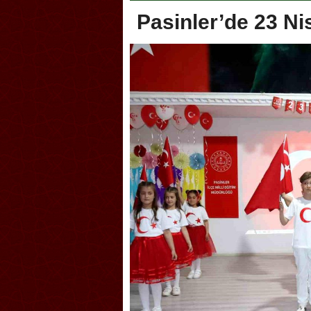
Pasinler’de 23 Ni
Akçakoca, Geleneksel Tür
Şampiyonası’na ev sahipliğ