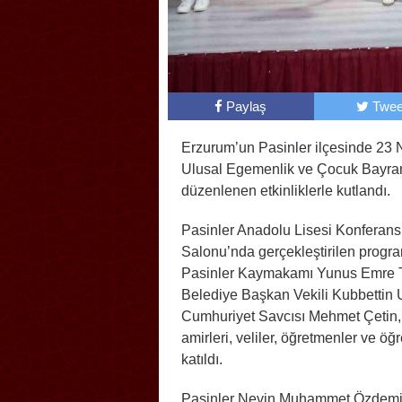
Paylaş
Twee
Erzurum’un Pasinler ilçesinde 23 
Ulusal Egemenlik ve Çocuk Bayra
düzenlenen etkinliklerle kutlandı.
Pasinler Anadolu Lisesi Konferans
Salonu’nda gerçekleştirilen progr
Pasinler Kaymakamı Yunus Emre 
Belediye Başkan Vekili Kubbettin 
Cumhuriyet Savcısı Mehmet Çetin
amirleri, veliler, öğretmenler ve öğr
katıldı.
Pasinler Nevin Muhammet Özdemi