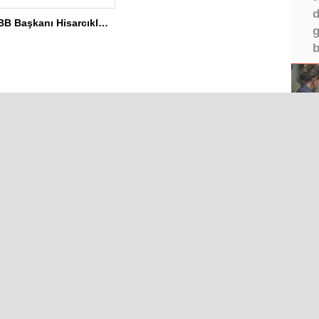
d
TOBB Başkanı Hisarcıklıoğlu MEÜ’yi Ziyaret Etti
g
b
Iğdır Gazetesi
©2026 
ır Haberleri
Iğdır Son Dakika
IĞDIR