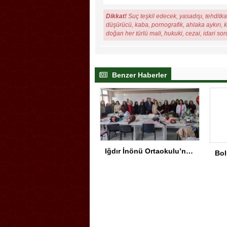
Dikkat!
Suç teşkil edecek, yasadışı, tehditkar
düşürücü, kaba, pornografik, ahlaka aykırı, ki
doğan her türlü mali, hukuki, cezai, idari so
Benzer Haberler
Iğdır İnönü Ortaokulu’nda Başarının Arkasında Güçlü Yönetim ve Özverili Eğitim Kadrosu Bulunuyor