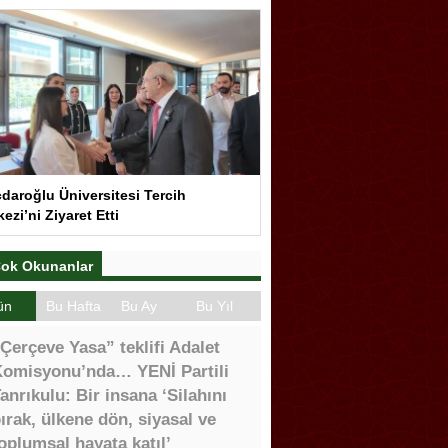
çdaroğlu Üniversitesi Tercih
ezi’ni Ziyaret Etti
ok Okunanlar
ün
Bu Hafta
Bu Ay
Bu Yıl
Çerçeve Yasa” teklifi Adalet
omisyonu’nda… YENİ Partili
anrıkulu: Bir insana ‘Silahını
ırak, ülkene dön, siyasal ve
oplumsal hayata katıl’