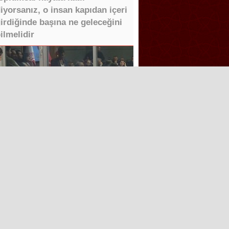
iyorsanız, o insan kapıdan içeri
irdiğinde başına ne geleceğini
ilmelidir
Tüm Hakları saklıdır.
Aşk İle ❤️