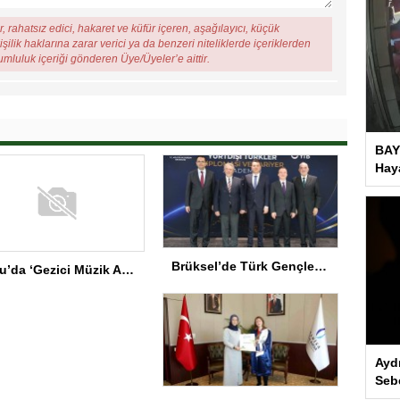
, rahatsız edici, hakaret ve küfür içeren, aşağılayıcı, küçük
şilik haklarına zarar verici ya da benzeri niteliklerde içeriklerden
rumluluk içeriği gönderen Üye/Üyeler’e aittir.
BAY
Haya
Brüksel’de Türk Gençler İçin Diplomasi Programı
Bolu’da ‘Gezici Müzik Atölyesi’ Gala Programı
Ayd
Seb