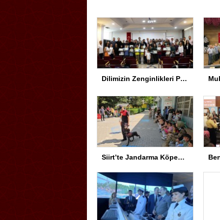
Dilimizin Zenginlikleri Projesi Kapanış Töreni
Siirt’te Jandarma Köpekleri Anaokulu’nda Gösteri Yaptı