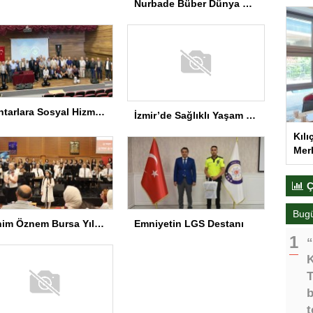
Nurbade Büber Dünya Şampiyonu
Muhtarlara Sosyal Hizmet Semineri
İzmir’de Sağlıklı Yaşam Spor Festivali düzenlendi
Kılı
Merk
Ç
Bug
Benim Öznem Bursa Yıl Sonu Gösterisi
Emniyetin LGS Destanı
“
K
T
b
t