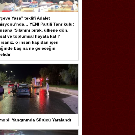
çeve Yasa” teklifi Adalet
isyonu’nda… YENİ Partili Tanrıkulu:
insana ‘Silahını bırak, ülkene dön,
sal ve toplumsal hayata katıl’
rsanız, o insan kapıdan içeri
iğinde başına ne geleceğini
elidir
mobil Yangınında Sürücü Yaralandı