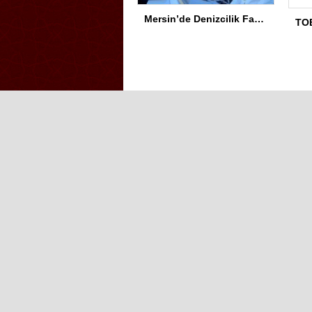
Mersin’de Denizcilik Fakültesi binası hizmete açıldı
Iğdır Gazetesi
Iğdır Haberi
Iğd
Iğdır Haber
Telif & Yasal Uyarı