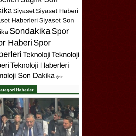
ika
Siyaset
Siyaset Haberi
set Haberleri
Siyaset Son
Sondakika
Spor
ika
or Haberi
Spor
erleri
Teknoloji
Teknoloji
eri
Teknoloji Haberleri
noloji Son Dakika
ığdır
ategori Haberleri