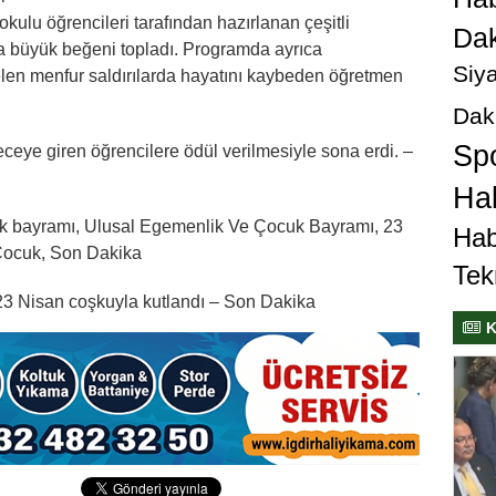
okulu öğrencileri tarafından hazırlanan çeşitli
Dak
nda büyük beğeni topladı. Programda ayrıca
Siya
en menfur saldırılarda hayatını kaybeden öğretmen
Dak
Sp
ceye giren öğrencilere ödül verilmesiyle sona erdi. –
Hab
uk bayramı, Ulusal Egemenlik Ve Çocuk Bayramı, 23
Hab
 Çocuk, Son Dakika
Tek
 23 Nisan coşkuyla kutlandı – Son Dakika
K