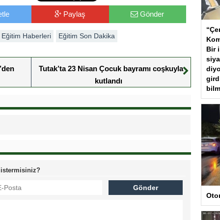
tle
Paylaş
Gönder
“Çer
Eğitim Haberleri
Eğitim Son Dakika
Kom
Bir 
siya
’den
Tutak’ta 23 Nisan Çocuk bayramı coşkuyla
diyo
gird
kutlandı
bilm
 istermisiniz?
Oto