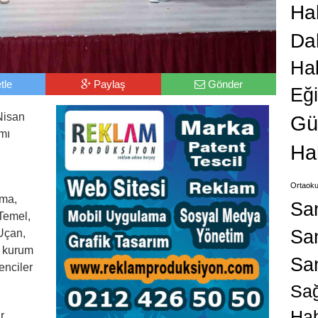
Hab
Da
Ha
tle
Paylaş
Gönder
Eğ
Nisan
Gü
mı
Ha
Ortaoku
ama,
Sa
Temel,
San
Uçan,
, kurum
Sa
enciler
Sağ
Hab
r