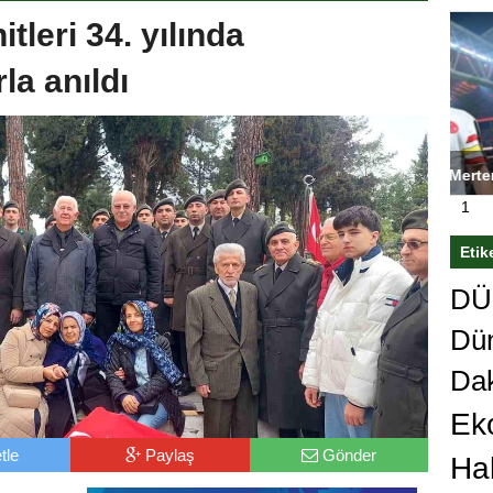
leri 34. yılında
a anıldı
ası’nı
Antrenörlüğe ”Hayır” diyen Mertens,
Sali
sert karar
Galatasaray’dan bakın ne istedi
1
Etik
DÜn
Dü
Da
Ek
tle
Paylaş
Gönder
Ha