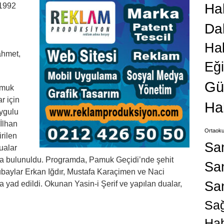
Hab
 1992
Da
Ha
ahmet,
Eğ
Gü
amuk
r için
Ha
ygulu
İlhan
Ortaoku
rilen
Sa
ualar
ında bulunuldu. Programda, Pamuk Geçidi’nde şehit
San
subaylar Erkan Iğdır, Mustafa Karaçimen ve Naci
Sa
la yad edildi. Okunan Yasin-i Şerif ve yapılan dualar,
Sağ
Hab