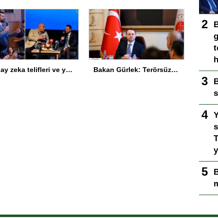
B
g
t
h
Yapay zeka telifleri ve yıllar sonra çözülen cinayetler: Ekrem Teymur sordu, Bakan Gürlek yanıtladı
Bakan Gürlek: Terörsüz Türkiye süreci tamamlanmak üzere
B
s
Y
s
T
y
B
m