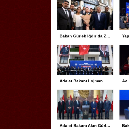
Bakan Gürlek Iğdır’da Ziyaretlerde Bulundu
Adalet Bakanı Lojman Açılışında Önemli Açıklamalar Yaptı
Adalet Bakanı Akın Gürlek: Yüzyılın en önemli devlet projesi