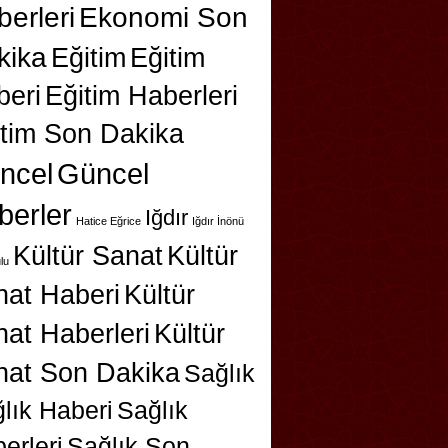
erleri
Ekonomi Son
kika
Eğitim
Eğitim
beri
Eğitim Haberleri
itim Son Dakika
ncel
Güncel
berler
Iğdır
Hatice Eğrice
Iğdır İnönü
Kültür Sanat
Kültür
lu
nat Haberi
Kültür
at Haberleri
Kültür
nat Son Dakika
Sağlık
lık Haberi
Sağlık
erleri
Sağlık Son