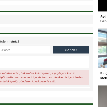
Ayd
Seb
 istermisiniz?
Kılı
, rahatsız edici, hakaret ve küfür içeren, aşağılayıcı, küçük
şilik haklarına zarar verici ya da benzeri niteliklerde içeriklerden
Merk
rumluluk içeriği gönderen Üye/Üyeler’e aittir.