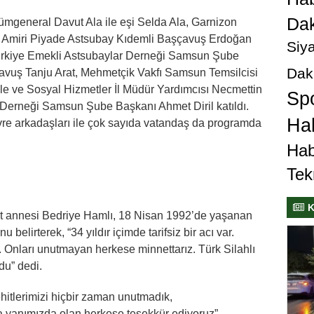
Dak
mgeneral Davut Ala ile eşi Selda Ala, Garnizon
ım Amiri Piyade Astsubay Kıdemli Başçavuş Erdoğan
Siya
ürkiye Emekli Astsubaylar Derneği Samsun Şube
Dak
avuş Tanju Arat, Mehmetçik Vakfı Samsun Temsilcisi
e ve Sosyal Hizmetler İl Müdür Yardımcısı Necmettin
Sp
 Derneği Samsun Şube Başkanı Ahmet Diril katıldı.
Hab
devre arkadaşları ile çok sayıda vatandaş da programda
Hab
Tek
K
it annesi Bedriye Hamlı, 18 Nisan 1992’de yaşanan
 belirterek, “34 yıldır içimde tarifsiz bir acı var.
ik. Onları unutmayan herkese minnettarız. Türk Silahlı
du” dedi.
itlerimizi hiçbir zaman unutmadık,
 yanımızda olan herkese teşekkür ediyoruz”