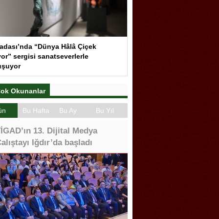
adası’nda “Dünya Hâlâ Çiçek
or” sergisi sanatseverlerle
uşuyor
ok Okunanlar
ün
Bu Hafta
Bu Ay
Bu Yıl
İGAD’ın 13. Dijital Medya
alıştayı Iğdır’da başladı