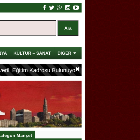
NYA
KÜLTÜR – SANAT
DİĞER
erili Eğitim Kadrosu Bulunuyor
ategori Manşet