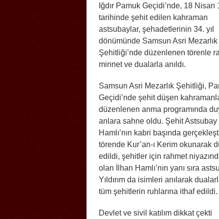
Iğdır Pamuk Geçidi’nde, 18 Nisan
tarihinde şehit edilen kahraman
astsubaylar, şehadetlerinin 34. yıl
dönümünde Samsun Asri Mezarlık
Şehitliği’nde düzenlenen törenle r
minnet ve dualarla anıldı.
Samsun Asri Mezarlık Şehitliği, P
Geçidi’nde şehit düşen kahramanla
düzenlenen anma programında du
anlara sahne oldu. Şehit Astsubay 
Hamlı’nın kabri başında gerçekleşti
törende Kur’an-ı Kerim okunarak d
edildi, şehitler için rahmet niyaz
olan İlhan Hamlı’nın yanı sıra ast
Yıldırım da isimleri anılarak dualar
tüm şehitlerin ruhlarına ithaf edildi.
Devlet ve sivil katılım dikkat çekti