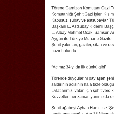
Törene Garnizon Komutanı Gazi Tü
Komutanlığı Şehit Gazi İşleri Kıs
Kapusuz, subay ve astsubaylar, T
Başkanı E. Astsubay Kıdemli Başç
E. Albay Mehmet Ocak, Samsun Ail
Aygün ile Türkiye Muharip Gaziler
Şehit yakınları, gaziler, silah ve 
hazır bulundu.
“Acımız 34 yıldır ilk günkü gibi”
Törende duygularını paylaşan şeh
saldırının acısının hala taze olduğunu
Evlatlarımızı vatan için şehit verd
Kuvvetleri her zaman yanımızda ol
Şehit ağabeyi Ayhan Hamlı ise “Şeh
unutturmayacağız. Her 18 Nisan’da