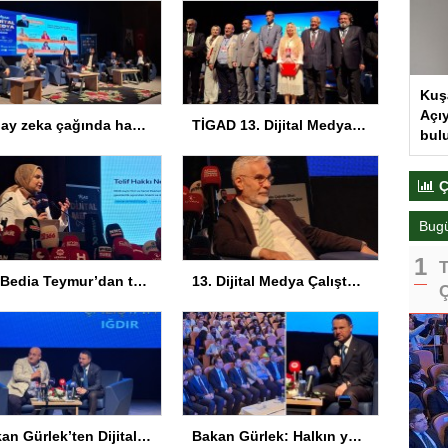
Kuş
Açıy
Yapay zeka çağında haberin geleceği Iğdır’da konuşuldu
TİGAD 13. Dijital Medya Çalıştayı’nda ilk gün sona erdi! Gazeteciliğin dijital dönüşümü Iğdır’da ele alındı
bul
Ç
Bug
T
Av. Bedia Teymur’dan telif çıkışı: Herkes bir şeyler yapar ama herkes üretemez
13. Dijital Medya Çalıştayı Iğdır’da başladı: Hadi Özışık, internet yasasının perde arkasını anlattı
Ç
Bakan Gürlek’ten Dijital Medya Çalıştayı’nda Önemli Açıklamalar
Bakan Gürlek: Halkın yüzde 91’i sürece destek veriyor