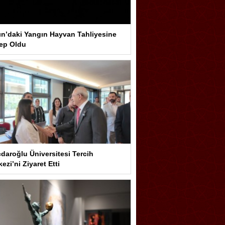
ın’daki Yangın Hayvan Tahliyesine
ep Oldu
çdaroğlu Üniversitesi Tercih
ezi’ni Ziyaret Etti