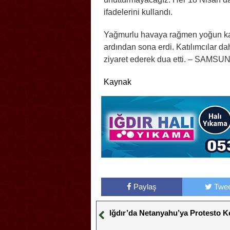
ifadelerini kullandı.
Yağmurlu havaya rağmen yoğun kat
ardından sona erdi. Katılımcılar da
ziyaret ederek dua etti. – SAMSU
Kaynak
Paylaş
Twee
Iğdır’da Netanyahu’ya Protesto 