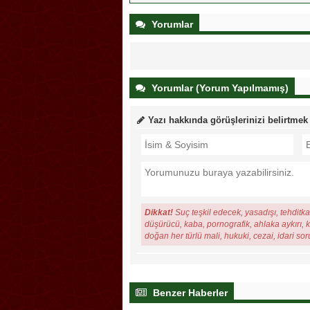
Yorumlar
Yorumlar (Yorum Yapılmamış)
Yazı hakkında görüşlerinizi belirtmek
Dikkat!
Suç teşkil edecek, yasadışı, tehditkar
düşürücü, kaba, pornografik, ahlaka aykırı, ki
doğan her türlü mali, hukuki, cezai, idari so
Benzer Haberler