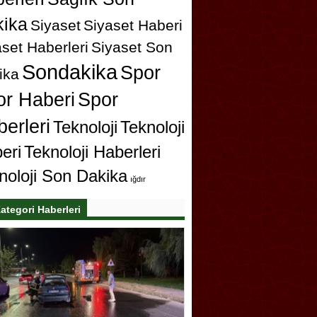
ika
Siyaset
Siyaset Haberi
set Haberleri
Siyaset Son
Sondakika
Spor
ika
or Haberi
Spor
erleri
Teknoloji
Teknoloji
eri
Teknoloji Haberleri
noloji Son Dakika
ığdır
ategori Haberleri