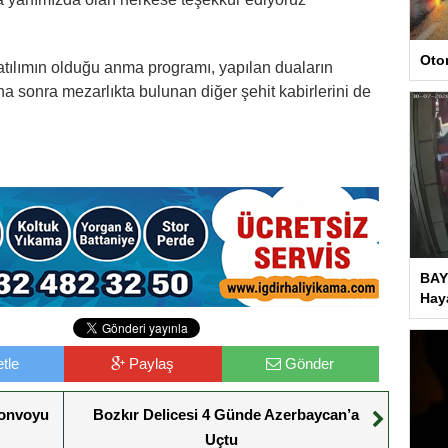
Oto
ılımın olduğu anma programı, yapılan duaların
ha sonra mezarlıkta bulunan diğer şehit kabirlerini de
N
BAY
Haya
tle
Paylaş
Gönder
Konvoyu
Bozkır Delicesi 4 Günde Azerbaycan’a
Uçtu