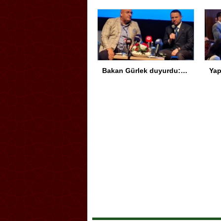
Bakan Gürlek duyurdu: Sosyal medya düzenlemesi geliyor