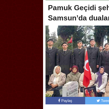
Pamuk Geçidi şehit
Samsun’da dualarl
oca, Geleneksel Türk Okçuluğu
Askerlik şakası Dünya Kup
yonası’na ev sahipliği yapıyor
karıştırdı! Güney Kore’den 
Paylaş
Twee