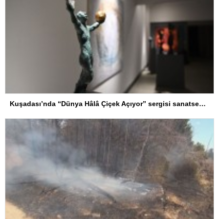
Kuşadası’nda “Dünya Hâlâ Çiçek Açıyor” sergisi sanatseverlerle buluşuyor