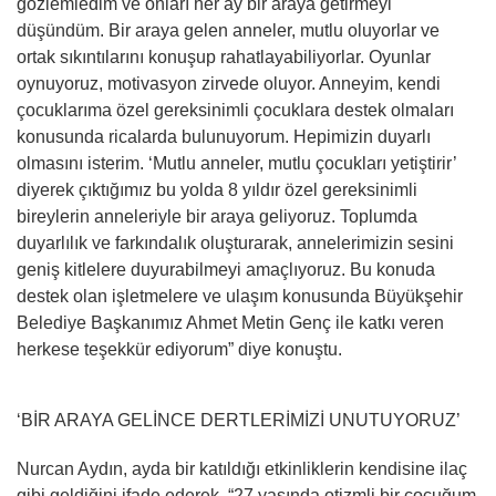
gözlemledim ve onları her ay bir araya getirmeyi
düşündüm. Bir araya gelen anneler, mutlu oluyorlar ve
ortak sıkıntılarını konuşup rahatlayabiliyorlar. Oyunlar
oynuyoruz, motivasyon zirvede oluyor. Anneyim, kendi
çocuklarıma özel gereksinimli çocuklara destek olmaları
konusunda ricalarda bulunuyorum. Hepimizin duyarlı
olmasını isterim. ‘Mutlu anneler, mutlu çocukları yetiştirir’
diyerek çıktığımız bu yolda 8 yıldır özel gereksinimli
bireylerin anneleriyle bir araya geliyoruz. Toplumda
duyarlılık ve farkındalık oluşturarak, annelerimizin sesini
geniş kitlelere duyurabilmeyi amaçlıyoruz. Bu konuda
destek olan işletmelere ve ulaşım konusunda Büyükşehir
Belediye Başkanımız Ahmet Metin Genç ile katkı veren
herkese teşekkür ediyorum” diye konuştu.
‘BİR ARAYA GELİNCE DERTLERİMİZİ UNUTUYORUZ’
Nurcan Aydın, ayda bir katıldığı etkinliklerin kendisine ilaç
gibi geldiğini ifade ederek, “27 yaşında otizmli bir çocuğum