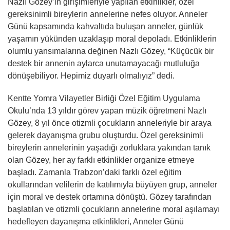
Nazlı Gözey’in girişimleriyle yapılan etkinlikler, özel
gereksinimli bireylerin annelerine nefes oluyor. Anneler
Günü kapsamında kahvaltıda buluşan anneler, günlük
yaşamın yükünden uzaklaşıp moral depoladı. Etkinliklerin
olumlu yansımalarına değinen Nazlı Gözey, “Küçücük bir
destek bir annenin aylarca unutamayacağı mutluluğa
dönüşebiliyor. Hepimiz duyarlı olmalıyız” dedi.
Kentte Yomra Vilayetler Birliği Özel Eğitim Uygulama
Okulu’nda 13 yıldır görev yapan müzik öğretmeni Nazlı
Gözey, 8 yıl önce otizmli çocukların anneleriyle bir araya
gelerek dayanışma grubu oluşturdu. Özel gereksinimli
bireylerin annelerinin yaşadığı zorluklara yakından tanık
olan Gözey, her ay farklı etkinlikler organize etmeye
başladı. Zamanla Trabzon’daki farklı özel eğitim
okullarından velilerin de katılımıyla büyüyen grup, anneler
için moral ve destek ortamına dönüştü. Gözey tarafından
başlatılan ve otizmli çocukların annelerine moral aşılamayı
hedefleyen dayanışma etkinlikleri, Anneler Günü