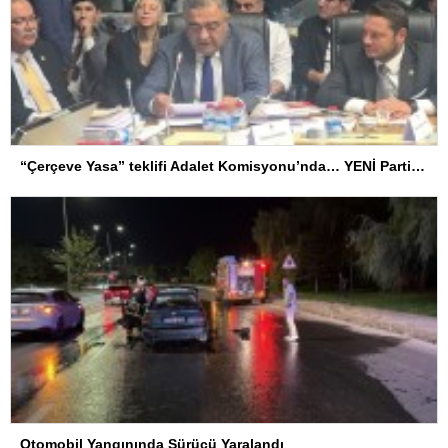
“Çerçeve Yasa” teklifi Adalet Komisyonu’nda… YENİ Partili Tanrıkulu: Bir insana ‘Silahını bırak, ülkene dön, siyasal ve toplumsal hayata katıl’ diyorsanız, o insan kapıdan içeri girdiğinde başına ne geleceğini bilmelidir
Otomobil Yangınında Sürücü Yaralandı