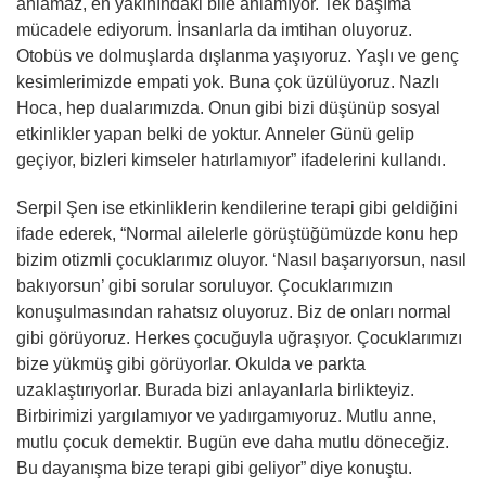
anlamaz, en yakınındaki bile anlamıyor. Tek başıma
mücadele ediyorum. İnsanlarla da imtihan oluyoruz.
Otobüs ve dolmuşlarda dışlanma yaşıyoruz. Yaşlı ve genç
kesimlerimizde empati yok. Buna çok üzülüyoruz. Nazlı
Hoca, hep dualarımızda. Onun gibi bizi düşünüp sosyal
etkinlikler yapan belki de yoktur. Anneler Günü gelip
geçiyor, bizleri kimseler hatırlamıyor” ifadelerini kullandı.
Serpil Şen ise etkinliklerin kendilerine terapi gibi geldiğini
ifade ederek, “Normal ailelerle görüştüğümüzde konu hep
bizim otizmli çocuklarımız oluyor. ‘Nasıl başarıyorsun, nasıl
bakıyorsun’ gibi sorular soruluyor. Çocuklarımızın
konuşulmasından rahatsız oluyoruz. Biz de onları normal
gibi görüyoruz. Herkes çocuğuyla uğraşıyor. Çocuklarımızı
bize yükmüş gibi görüyorlar. Okulda ve parkta
uzaklaştırıyorlar. Burada bizi anlayanlarla birlikteyiz.
Birbirimizi yargılamıyor ve yadırgamıyoruz. Mutlu anne,
mutlu çocuk demektir. Bugün eve daha mutlu döneceğiz.
Bu dayanışma bize terapi gibi geliyor” diye konuştu.