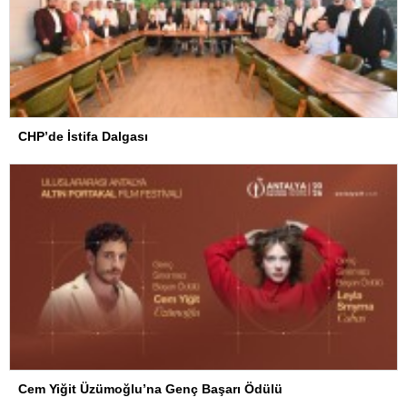
CHP’de İstifa Dalgası
Cem Yiğit Üzümoğlu’na Genç Başarı Ödülü