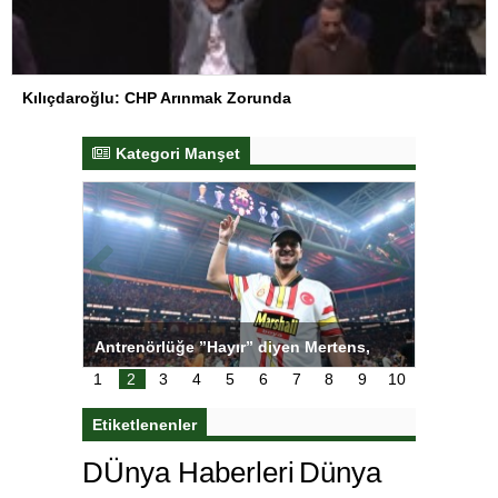
Kılıçdaroğlu: CHP Arınmak Zorunda
Kategori Manşet
tens,
Salihli Sporcuları Kuraş’ta Gururlandırdı
Torreira 
çok özle
1
2
3
4
5
6
7
8
9
10
Etiketlenenler
DÜnya Haberleri
Dünya