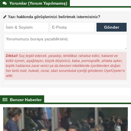
Yorumlar (Yorum Yapılmamış)
Yazı hakkında görüşlerinizi belirtmek istermisiniz?
Dikkat!
Suç teşkil edecek, yasadışı, tehditkar, rahatsız edici, hakaret ve
küfür içeren, aşağılayıcı, küçük düşürücü, kaba, pornografik, ahlaka aykırı,
kişilik haklarına zarar verici ya da benzeri niteliklerde içeriklerden doğan
her türlü mali, hukuki, cezai, idari sorumluluk içeriği gönderen Üye/Üyeler’e
aittir.
Benzer Haberler