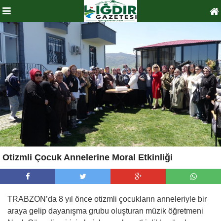
Otizmli Çocuk Annelerine Moral Etkinliği
TRABZON’da 8 yıl önce otizmli çocukların anneleriyle bir
araya gelip dayanışma grubu oluşturan müzik öğretmeni