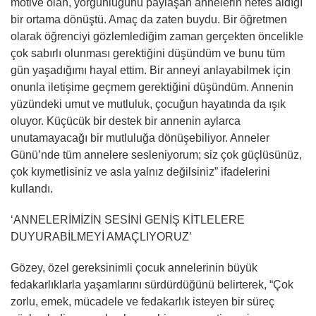
motive olan, yorgunluğunu paylaşan annelerin nefes aldığı
bir ortama dönüştü. Amaç da zaten buydu. Bir öğretmen
olarak öğrenciyi gözlemlediğim zaman gerçekten öncelikle
çok sabırlı olunması gerektiğini düşündüm ve bunu tüm
gün yaşadığımı hayal ettim. Bir anneyi anlayabilmek için
onunla iletişime geçmem gerektiğini düşündüm. Annenin
yüzündeki umut ve mutluluk, çocuğun hayatında da ışık
oluyor. Küçücük bir destek bir annenin aylarca
unutamayacağı bir mutluluğa dönüşebiliyor. Anneler
Günü’nde tüm annelere sesleniyorum; siz çok güçlüsünüz,
çok kıymetlisiniz ve asla yalnız değilsiniz” ifadelerini
kullandı.
‘ANNELERİMİZİN SESİNİ GENİŞ KİTLELERE
DUYURABİLMEYİ AMAÇLIYORUZ’
Gözey, özel gereksinimli çocuk annelerinin büyük
fedakarlıklarla yaşamlarını sürdürdüğünü belirterek, “Çok
zorlu, emek, mücadele ve fedakarlık isteyen bir süreç