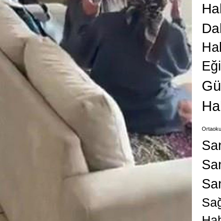
Hab
Da
Ha
Eğ
Gü
Ha
Ortaoku
Sa
San
Sa
Sağ
Hab