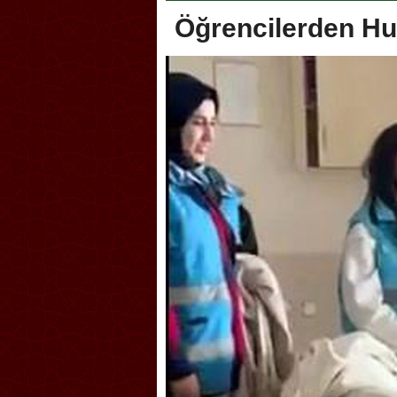
Öğrencilerden Hu
oca, Geleneksel Türk Okçuluğu
Askerlik şakası Dünya Kup
yonası’na ev sahipliği yapıyor
karıştırdı! Güney Kore’den 