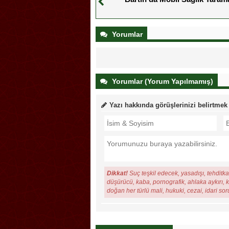
Yorumlar
Yorumlar (Yorum Yapılmamış)
Yazı hakkında görüşlerinizi belirtmek
Dikkat!
Suç teşkil edecek, yasadışı, tehditkar
düşürücü, kaba, pornografik, ahlaka aykırı, ki
doğan her türlü mali, hukuki, cezai, idari so