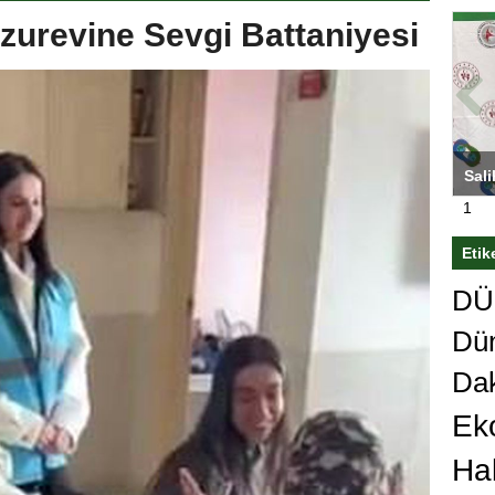
zurevine Sevgi Battaniyesi
ası’nı
Antrenörlüğe ”Hayır” diyen Mertens,
Sali
sert karar
Galatasaray’dan bakın ne istedi
1
Etik
DÜn
Dü
Da
Ek
Ha