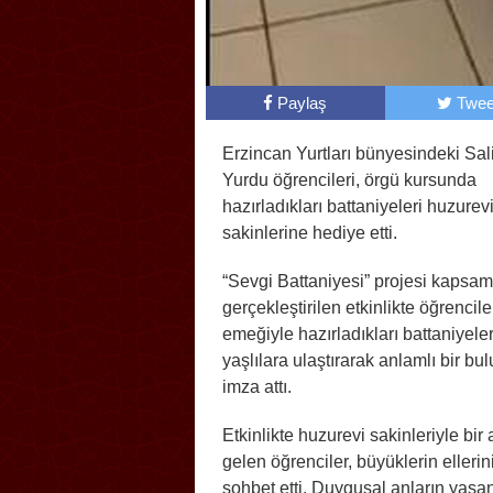
Paylaş
Twee
Erzincan Yurtları bünyesindeki Sa
Yurdu öğrencileri, örgü kursunda
hazırladıkları battaniyeleri huzurev
sakinlerine hediye etti.
“Sevgi Battaniyesi” projesi kapsa
gerçekleştirilen etkinlikte öğrenciler
emeğiyle hazırladıkları battaniyeler
yaşlılara ulaştırarak anlamlı bir b
imza attı.
Etkinlikte huzurevi sakinleriyle bir
gelen öğrenciler, büyüklerin elleri
sohbet etti. Duygusal anların yaş