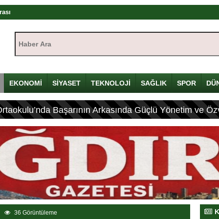
rası
ıştayı Iğdır’da başlıyor
Haber Ara:
mü
yı
çin Davulunu Kırdı
EKONOMİ
SİYASET
TEKNOLOJİ
SAĞLIK
SPOR
DÜ
Ortaokulu’nda Başarının Arkasında Güçlü Yönetim ve Özv
eleneksel Mirası
ası: 4 Yaralı
K
36 Görüntüleme