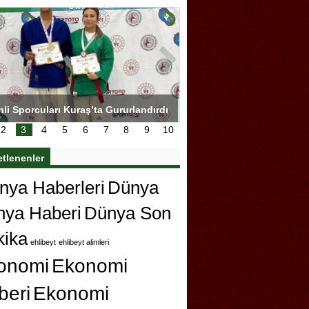
hli Sporcuları Kuraş’ta Gururlandırdı
Torreira gözyaşlarıyla ved
çok özleyeceğim
2
3
4
5
6
7
8
9
10
etlenenler
ya Haberleri
Dünya
nya Haberi
Dünya Son
kika
ehlibeyt
ehlibeyt alimleri
onomi
Ekonomi
beri
Ekonomi