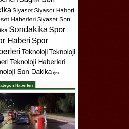
ika
Siyaset
Siyaset Haberi
set Haberleri
Siyaset Son
Sondakika
Spor
ika
or Haberi
Spor
erleri
Teknoloji
Teknoloji
eri
Teknoloji Haberleri
noloji Son Dakika
ığdır
ategori Haberleri