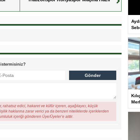
Ayd
Seb
 istermisiniz?
Kılı
Merk
, rahatsız edici, hakaret ve küfür içeren, aşağılayıcı, küçük
şilik haklarına zarar verici ya da benzeri niteliklerde içeriklerden
rumluluk içeriği gönderen Üye/Üyeler’e aittir.