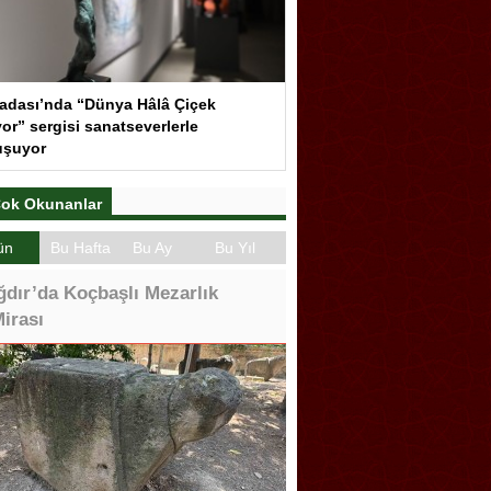
adası’nda “Dünya Hâlâ Çiçek
or” sergisi sanatseverlerle
uşuyor
ok Okunanlar
ün
Bu Hafta
Bu Ay
Bu Yıl
ğdır’da Koçbaşlı Mezarlık
irası