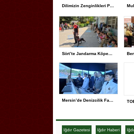
Dilimizin Zenginlikleri Projesi Kapanış Töreni
Siirt’te Jandarma Köpekleri Anaokulu’nda Gösteri Yaptı
Mersin’de Denizcilik Fakültesi binası hizmete açıldı
Iğdır Gazetesi
Iğdır Haberi
Iğd