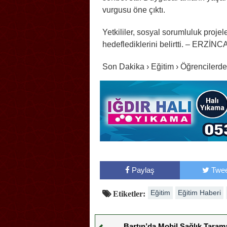
vurgusu öne çıktı.
Yetkililer, sosyal sorumluluk projel
hedeflediklerini belirtti. – ERZİN
Son Dakika › Eğitim › Öğrencilerd
Paylaş
Twee
Eğitim
Eğitim Haberi
Etiketler:
Bartın’da Mobil Sağlık Taram