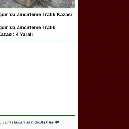
ğdır’da Zincirleme Trafik Kazası
ğdır’da Zincirleme Trafik
azası: 4 Yaralı
Tüm Hakları saklıdır.
Aşk İle ❤️