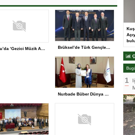
Kuş
Açıy
bul
Brüksel’de Türk Gençler İçin Diplomasi Programı
Bolu’da ‘Gezici Müzik Atölyesi’ Gala Programı
Ç
Bug
I
M
Nurbade Büber Dünya Şampiyonu