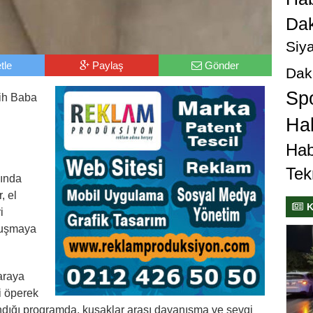
Dak
Siya
tle
Paylaş
Gönder
Dak
Sp
lih Baba
Hab
i
Hab
Tek
mında
, el
K
i
uluşmaya
 araya
ni öperek
andığı programda, kuşaklar arası dayanışma ve sevgi