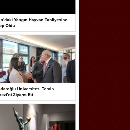
ın’daki Yangın Hayvan Tahliyesine
ep Oldu
çdaroğlu Üniversitesi Tercih
ezi’ni Ziyaret Etti