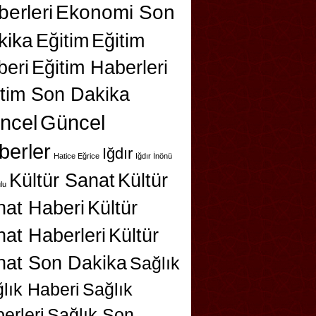
erleri
Ekonomi Son
kika
Eğitim
Eğitim
beri
Eğitim Haberleri
itim Son Dakika
ncel
Güncel
berler
Iğdır
Hatice Eğrice
Iğdır İnönü
Kültür Sanat
Kültür
lu
nat Haberi
Kültür
at Haberleri
Kültür
nat Son Dakika
Sağlık
lık Haberi
Sağlık
erleri
Sağlık Son