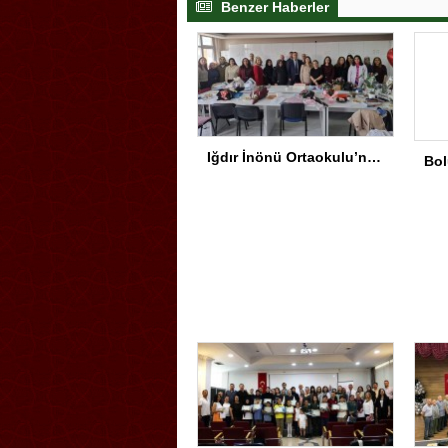
Benzer Haberler
Iğdır İnönü Ortaokulu’nda Başarının Arkasında Güçlü Yönetim ve Özverili Eğitim Kadrosu Bulunuyor