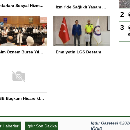
Muhtarlara Sosyal Hizmet Semineri
İzmir’de Sağlıklı Yaşam Spor Festivali düzenlendi
I
I
K
Benim Öznem Bursa Yıl Sonu Gösterisi
Emniyetin LGS Destanı
TOBB Başkanı Hisarcıklıoğlu MEÜ’yi Ziyaret Etti
Iğdır Gazetesi
©2026 
ır Haberleri
Iğdır Son Dakika
IĞDIR