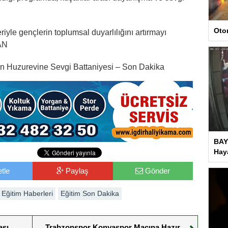
Oto
eriyle gençlerin toplumsal duyarlılığını artırmayı
CAN
en Huzurevine Sevgi Battaniyesi – Son Dakika
BAY
Haya
tle
Paylaş
Gönder
Eğitim Haberleri
Eğitim Son Dakika
ası
Trabzonspor Konyaspor Maçına Hazır