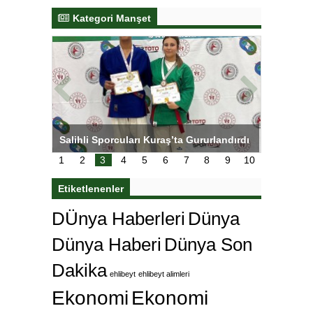
Kategori Manşet
tens,
Salihli Sporcuları Kuraş’ta Gururlandırdı
Torreira 
çok özle
1
2
3
4
5
6
7
8
9
10
Etiketlenenler
DÜnya Haberleri
Dünya
Dünya Haberi
Dünya Son
Dakika
ehlibeyt
ehlibeyt alimleri
Ekonomi
Ekonomi