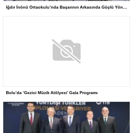
Iğdır İnönü Ortaokulu’nda Başarının Arkasında Güçlü Yönetim ve Özverili Eğitim Kadrosu Bulunuyor
Bolu’da ‘Gezici Müzik Atölyesi’ Gala Programı