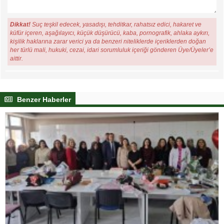
Dikkat!
Suç teşkil edecek, yasadışı, tehditkar, rahatsız edici, hakaret ve
küfür içeren, aşağılayıcı, küçük düşürücü, kaba, pornografik, ahlaka aykırı,
kişilik haklarına zarar verici ya da benzeri niteliklerde içeriklerden doğan
her türlü mali, hukuki, cezai, idari sorumluluk içeriği gönderen Üye/Üyeler’e
aittir.
Benzer Haberler