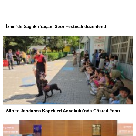
İzmir’de Sağlıklı Yaşam Spor Festivali düzenlendi
Siirt’te Jandarma Köpekleri Anaokulu’nda Gösteri Yaptı