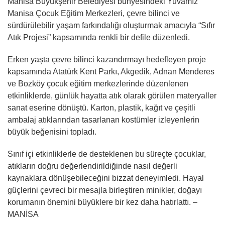
Manisa Büyükşehir Belediyesi bünyesindeki Yuvamız
Manisa Çocuk Eğitim Merkezleri, çevre bilinci ve
sürdürülebilir yaşam farkındalığı oluşturmak amacıyla “Sıfır
Atık Projesi” kapsamında renkli bir defile düzenledi.
Erken yaşta çevre bilinci kazandırmayı hedefleyen proje
kapsamında Atatürk Kent Parkı, Akgedik, Adnan Menderes
ve Bozköy çocuk eğitim merkezlerinde düzenlenen
etkinliklerde, günlük hayatta atık olarak görülen materyaller
sanat eserine dönüştü. Karton, plastik, kağıt ve çeşitli
ambalaj atıklarından tasarlanan kostümler izleyenlerin
büyük beğenisini topladı.
Sınıf içi etkinliklerle de desteklenen bu süreçte çocuklar,
atıkların doğru değerlendirildiğinde nasıl değerli
kaynaklara dönüşebileceğini bizzat deneyimledi. Hayal
güçlerini çevreci bir mesajla birleştiren minikler, doğayı
korumanın önemini büyüklere bir kez daha hatırlattı. –
MANİSA