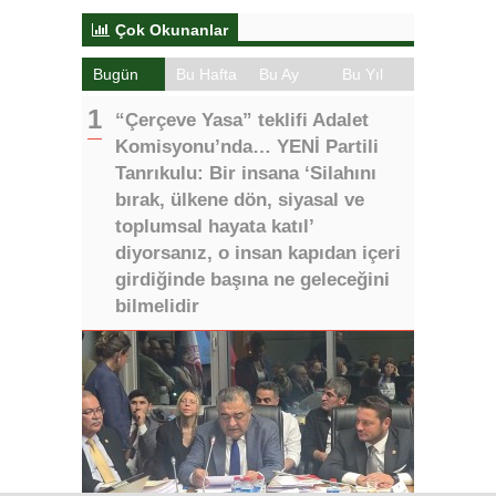
Çok Okunanlar
Bugün
Bu Hafta
Bu Ay
Bu Yıl
“Çerçeve Yasa” teklifi Adalet
Komisyonu’nda… YENİ Partili
Tanrıkulu: Bir insana ‘Silahını
bırak, ülkene dön, siyasal ve
toplumsal hayata katıl’
diyorsanız, o insan kapıdan içeri
girdiğinde başına ne geleceğini
bilmelidir