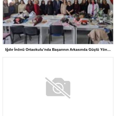
Iğdır İnönü Ortaokulu’nda Başarının Arkasında Güçlü Yönetim ve Özverili Eğitim Kadrosu Bulunuyor