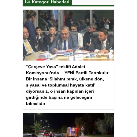
Kategori Haberleri
“Çerçeve Yasa” teklifi Adalet
Komisyonu’nda… YENİ Partili Tanrıkulu:
Bir insana ‘Silahını bırak, ülkene dön,
siyasal ve toplumsal hayata katıl’
diyorsanız, o insan kapıdan içeri
girdiğinde başına ne geleceğini
bilmelidir