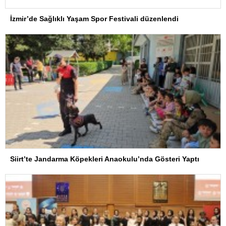
İzmir’de Sağlıklı Yaşam Spor Festivali düzenlendi
Siirt’te Jandarma Köpekleri Anaokulu’nda Gösteri Yaptı