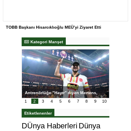
TOBB Başkanı Hisarcıklıoğlu MEÜ’yi Ziyaret Etti
Kategori Manşet
ı
Antrenörlüğe ”Hayır” diyen Mertens,
Salihli S
karar
Galatasaray’dan bakın ne istedi
1
2
3
4
5
6
7
8
9
10
Etiketlenenler
DÜnya Haberleri
Dünya