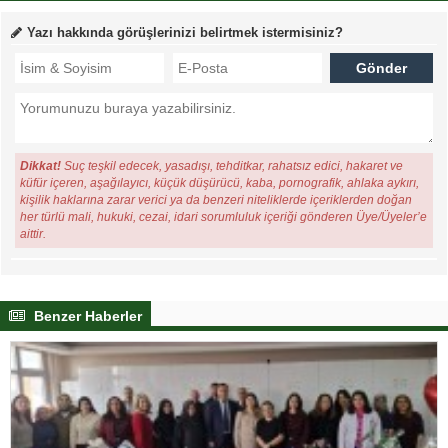
Yazı hakkında görüşlerinizi belirtmek istermisiniz?
Dikkat!
Suç teşkil edecek, yasadışı, tehditkar, rahatsız edici, hakaret ve
küfür içeren, aşağılayıcı, küçük düşürücü, kaba, pornografik, ahlaka aykırı,
kişilik haklarına zarar verici ya da benzeri niteliklerde içeriklerden doğan
her türlü mali, hukuki, cezai, idari sorumluluk içeriği gönderen Üye/Üyeler’e
aittir.
Benzer Haberler