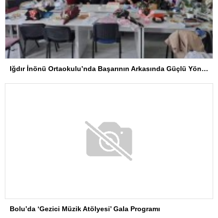
Iğdır İnönü Ortaokulu’nda Başarının Arkasında Güçlü Yönetim ve Özverili Eğitim Kadrosu Bulunuyor
Bolu’da ‘Gezici Müzik Atölyesi’ Gala Programı