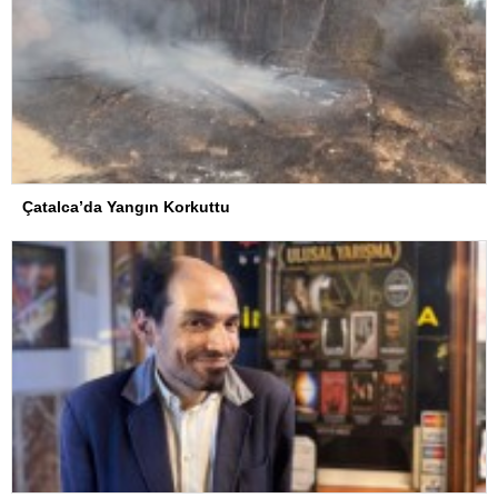
Çatalca’da Yangın Korkuttu