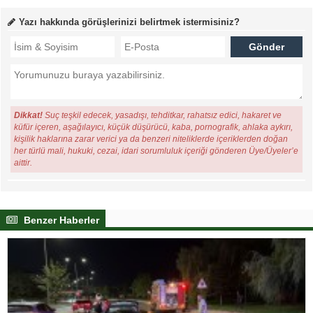
Yazı hakkında görüşlerinizi belirtmek istermisiniz?
Dikkat!
Suç teşkil edecek, yasadışı, tehditkar, rahatsız edici, hakaret ve
küfür içeren, aşağılayıcı, küçük düşürücü, kaba, pornografik, ahlaka aykırı,
kişilik haklarına zarar verici ya da benzeri niteliklerde içeriklerden doğan
her türlü mali, hukuki, cezai, idari sorumluluk içeriği gönderen Üye/Üyeler’e
aittir.
Benzer Haberler