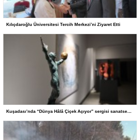
Kılıçdaroğlu Üniversitesi Tercih Merkezi’ni Ziyaret Etti
Kuşadası’nda “Dünya Hâlâ Çiçek Açıyor” sergisi sanatseverlerle buluşuyor