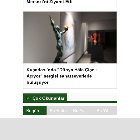
Merkezi’ni Ziyaret Etti
Kuşadası’nda “Dünya Hâlâ Çiçek
Açıyor” sergisi sanatseverlerle
buluşuyor
Çok Okunanlar
Bugün
Bu Hafta
Bu Ay
Bu Yıl
Iğdır’da Koçbaşlı Mezarlık
Mirası