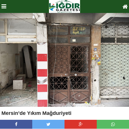
Mersin’de Yıkım Mağduriyeti