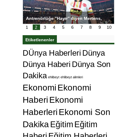
ı
Antrenörlüğe ”Hayır” diyen Mertens,
Salihli S
karar
Galatasaray’dan bakın ne istedi
1
2
3
4
5
6
7
8
9
10
Etiketlenenler
DÜnya Haberleri
Dünya
Dünya Haberi
Dünya Son
Dakika
ehlibeyt
ehlibeyt alimleri
Ekonomi
Ekonomi
Haberi
Ekonomi
Haberleri
Ekonomi Son
Dakika
Eğitim
Eğitim
Haberi
Eğitim Haberleri