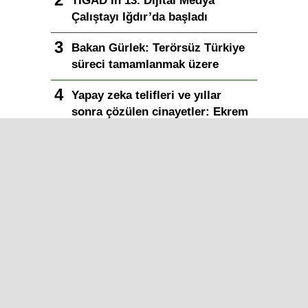
TİGAD’ın 13. Dijital Medya
Çalıştayı Iğdır’da başladı
Bakan Gürlek: Terörsüz Türkiye
süreci tamamlanmak üzere
Yapay zeka telifleri ve yıllar
sonra çözülen cinayetler: Ekrem
Teymur sordu, Bakan Gürlek
yanıtladı
Bakan Gürlek duyurdu: Sosyal
medya düzenlemesi geliyor
Iğdır Gazetesi
Iğdır Haberi
Iğdır Haberleri
Iğdır Son Dakika
Iğdır Haber
Telif & Yasal Uyarı
Iğdır Gazetesi
©2026 Tüm Hakları saklıdır.
Aşk İle ❤️ IĞDIR