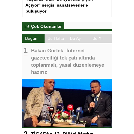
Açıyor” sergisi sanatseverlerle
buluşuyor
Çok Okunanlar
Bugün
Bu Hafta
Bu Ay
Bu Yıl
Bakan Gürlek: İnternet
gazeteciliği tek çatı altında
toplanmalı, yasal düzenlemeye
hazırız