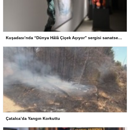
Kuşadası’nda “Dünya Hâlâ Çiçek Açıyor” sergisi sanatseverlerle buluşuyor
Çatalca’da Yangın Korkuttu