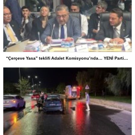
“Çerçeve Yasa” teklifi Adalet Komisyonu’nda… YENİ Partili Tanrıkulu: Bir insana ‘Silahını bırak, ülkene dön, siyasal ve toplumsal hayata katıl’ diyorsanız, o insan kapıdan içeri girdiğinde başına ne geleceğini bilmelidir