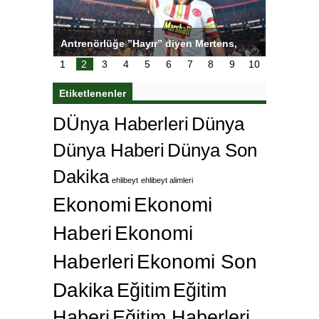
ı
Antrenörlüğe ”Hayır” diyen Mertens,
Salihli S
karar
Galatasaray’dan bakın ne istedi
1
2
3
4
5
6
7
8
9
10
Etiketlenenler
DÜnya Haberleri
Dünya
Dünya Haberi
Dünya Son
Dakika
ehlibeyt
ehlibeyt alimleri
Ekonomi
Ekonomi
Haberi
Ekonomi
Haberleri
Ekonomi Son
Dakika
Eğitim
Eğitim
Haberi
Eğitim Haberleri