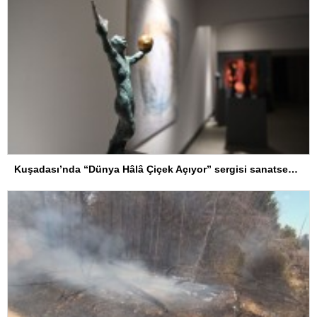
Kuşadası’nda “Dünya Hâlâ Çiçek Açıyor” sergisi sanatseverlerle buluşuyor