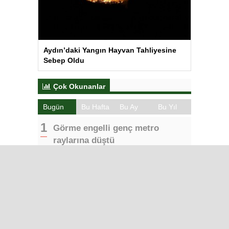
Aydın’daki Yangın Hayvan Tahliyesine
Sebep Oldu
Çok Okunanlar
Bugün
Bu Hafta
Bu Ay
Bu Yıl
Görme engelli genç metro
raylarına düştü