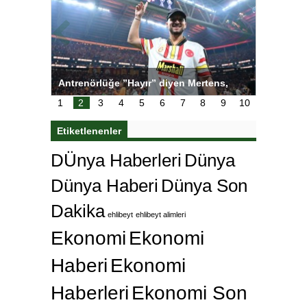
tens,
Salihli Sporcuları Kuraş’ta Gururlandırdı
Torreira 
çok özle
1
2
3
4
5
6
7
8
9
10
Etiketlenenler
DÜnya Haberleri
Dünya
Dünya Haberi
Dünya Son
Dakika
ehlibeyt
ehlibeyt alimleri
Ekonomi
Ekonomi
Haberi
Ekonomi
Haberleri
Ekonomi Son