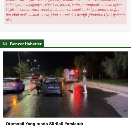
küfür içeren, aşağılayıcı, küçük düşürücü, kaba, pornografik, ahlaka aykırı,
kişilik haklarına zarar verici ya da benzeri niteliklerde içeriklerden doğan
her türlü mali, hukuki, cezai, idari sorumluluk içeriği gönderen Üye/Üyeler’e
aittir.
Benzer Haberler
Otomobil Yangınında Sürücü Yaralandı