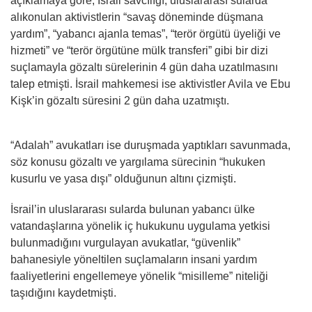
açıklamaya göre, İsrail savcılığı, uluslararası sularda
alıkonulan aktivistlerin “savaş döneminde düşmana
yardım”, “yabancı ajanla temas”, “terör örgütü üyeliği ve
hizmeti” ve “terör örgütüne mülk transferi” gibi bir dizi
suçlamayla gözaltı sürelerinin 4 gün daha uzatılmasını
talep etmişti. İsrail mahkemesi ise aktivistler Avila ve Ebu
Kişk’in gözaltı süresini 2 gün daha uzatmıştı.
“Adalah” avukatları ise duruşmada yaptıkları savunmada,
söz konusu gözaltı ve yargılama sürecinin “hukuken
kusurlu ve yasa dışı” olduğunun altını çizmişti.
İsrail’in uluslararası sularda bulunan yabancı ülke
vatandaşlarına yönelik iç hukukunu uygulama yetkisi
bulunmadığını vurgulayan avukatlar, “güvenlik”
bahanesiyle yöneltilen suçlamaların insani yardım
faaliyetlerini engellemeye yönelik “misilleme” niteliği
taşıdığını kaydetmişti.