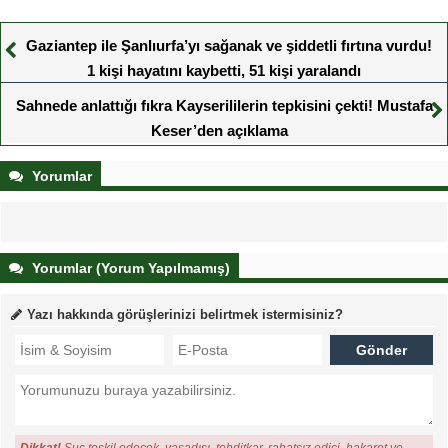
Gaziantep ile Şanlıurfa’yı sağanak ve şiddetli fırtına vurdu!
1 kişi hayatını kaybetti, 51 kişi yaralandı
Sahnede anlattığı fıkra Kayserililerin tepkisini çekti! Mustafa
Keser’den açıklama
Yorumlar
Yorumlar (Yorum Yapılmamış)
Yazı hakkında görüşlerinizi belirtmek istermisiniz?
Dikkat!
Suç teşkil edecek, yasadışı, tehditkar, rahatsız edici, hakaret ve