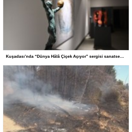
Kuşadası’nda “Dünya Hâlâ Çiçek Açıyor” sergisi sanatseverlerle buluşuyor