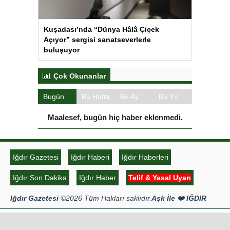
Kuşadası’nda “Dünya Hâlâ Çiçek
Açıyor” sergisi sanatseverlerle
buluşuyor
Çok Okunanlar
Bugün
Bu Hafta
Bu Ay
Bu Yıl
Maalesef, bugün hiç haber eklenmedi.
Iğdır Gazetesi
Iğdır Haberi
Iğdır Haberleri
Iğdır Son Dakika
Iğdır Haber
Telif & Yasal Uyarı
Iğdır Gazetesi
©2026 Tüm Hakları saklıdır.
Aşk İle ❤️ IĞDIR
Tema Tasarım | Ozakajans.com