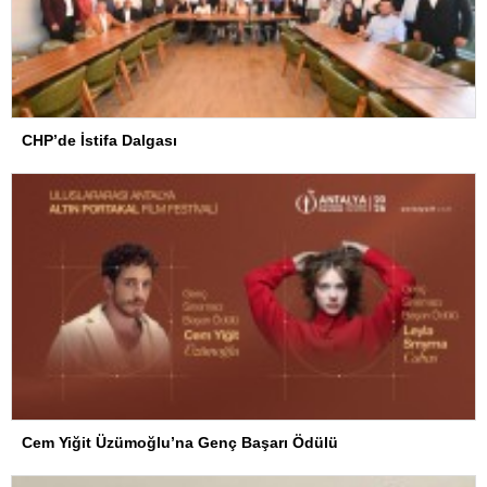
CHP’de İstifa Dalgası
Cem Yiğit Üzümoğlu’na Genç Başarı Ödülü