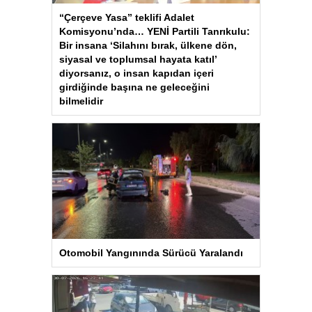
“Çerçeve Yasa” teklifi Adalet
Komisyonu’nda… YENİ Partili Tanrıkulu:
Bir insana ‘Silahını bırak, ülkene dön,
siyasal ve toplumsal hayata katıl’
diyorsanız, o insan kapıdan içeri
girdiğinde başına ne geleceğini
bilmelidir
Otomobil Yangınında Sürücü Yaralandı