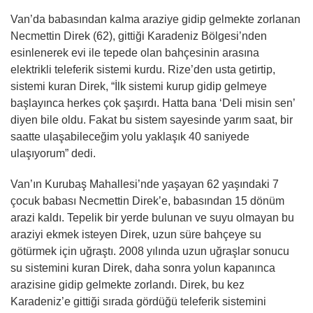
Van’da babasından kalma araziye gidip gelmekte zorlanan
Necmettin Direk (62), gittiği Karadeniz Bölgesi’nden
esinlenerek evi ile tepede olan bahçesinin arasına
elektrikli teleferik sistemi kurdu. Rize’den usta getirtip,
sistemi kuran Direk, “İlk sistemi kurup gidip gelmeye
başlayınca herkes çok şaşırdı. Hatta bana ‘Deli misin sen’
diyen bile oldu. Fakat bu sistem sayesinde yarım saat, bir
saatte ulaşabileceğim yolu yaklaşık 40 saniyede
ulaşıyorum” dedi.
Van’ın Kurubaş Mahallesi’nde yaşayan 62 yaşındaki 7
çocuk babası Necmettin Direk’e, babasından 15 dönüm
arazi kaldı. Tepelik bir yerde bulunan ve suyu olmayan bu
araziyi ekmek isteyen Direk, uzun süre bahçeye su
götürmek için uğraştı. 2008 yılında uzun uğraşlar sonucu
su sistemini kuran Direk, daha sonra yolun kapanınca
arazisine gidip gelmekte zorlandı. Direk, bu kez
Karadeniz’e gittiği sırada gördüğü teleferik sistemini