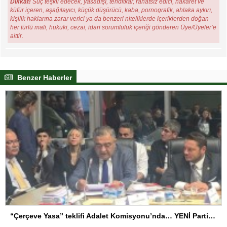
Dikkat!
Suç teşkil edecek, yasadışı, tehditkar, rahatsız edici, hakaret ve
küfür içeren, aşağılayıcı, küçük düşürücü, kaba, pornografik, ahlaka aykırı,
kişilik haklarına zarar verici ya da benzeri niteliklerde içeriklerden doğan
her türlü mali, hukuki, cezai, idari sorumluluk içeriği gönderen Üye/Üyeler’e
aittir.
Benzer Haberler
“Çerçeve Yasa” teklifi Adalet Komisyonu’nda… YENİ Partili Tanrıkulu: Bir insana ‘Silahını bırak, ülkene dön, siyasal ve toplumsal hayata katıl’ diyorsanız, o insan kapıdan içeri girdiğinde başına ne geleceğini bilmelidir