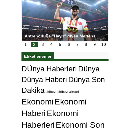
ı
Antrenörlüğe ”Hayır” diyen Mertens,
Salihli S
karar
Galatasaray’dan bakın ne istedi
1
2
3
4
5
6
7
8
9
10
Etiketlenenler
DÜnya Haberleri
Dünya
Dünya Haberi
Dünya Son
Dakika
ehlibeyt
ehlibeyt alimleri
Ekonomi
Ekonomi
Haberi
Ekonomi
Haberleri
Ekonomi Son