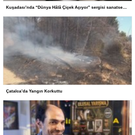
Kuşadası’nda “Dünya Hâlâ Çiçek Açıyor” sergisi sanatseverlerle buluşuyor
Çatalca’da Yangın Korkuttu