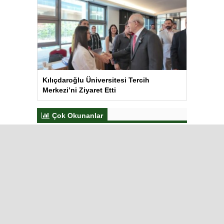
Kılıçdaroğlu Üniversitesi Tercih
Merkezi’ni Ziyaret Etti
Çok Okunanlar
Bugün
Bu Hafta
Bu Ay
Bu Yıl
“Çerçeve Yasa” teklifi Adalet
Komisyonu’nda… YENİ Partili
Tanrıkulu: Bir insana ‘Silahını
bırak, ülkene dön, siyasal ve
toplumsal hayata katıl’
diyorsanız, o insan kapıdan içeri