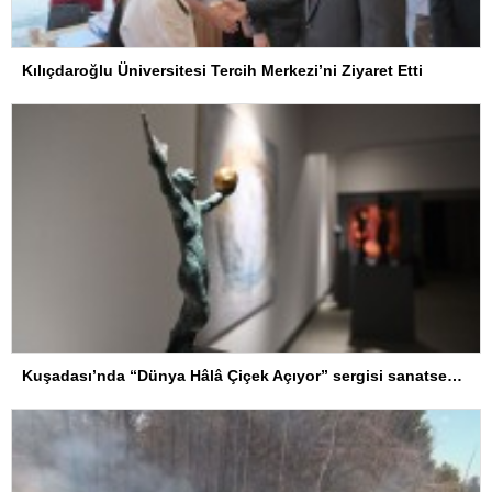
Kılıçdaroğlu Üniversitesi Tercih Merkezi’ni Ziyaret Etti
Kuşadası’nda “Dünya Hâlâ Çiçek Açıyor” sergisi sanatseverlerle buluşuyor