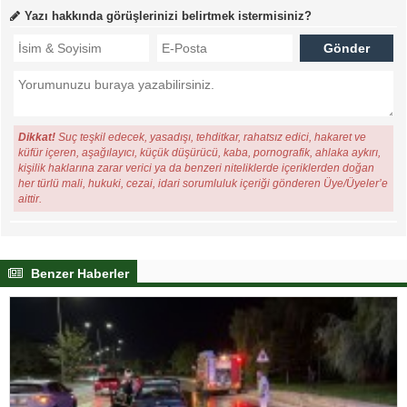
Yazı hakkında görüşlerinizi belirtmek istermisiniz?
Dikkat!
Suç teşkil edecek, yasadışı, tehditkar, rahatsız edici, hakaret ve
küfür içeren, aşağılayıcı, küçük düşürücü, kaba, pornografik, ahlaka aykırı,
kişilik haklarına zarar verici ya da benzeri niteliklerde içeriklerden doğan
her türlü mali, hukuki, cezai, idari sorumluluk içeriği gönderen Üye/Üyeler’e
aittir.
Benzer Haberler