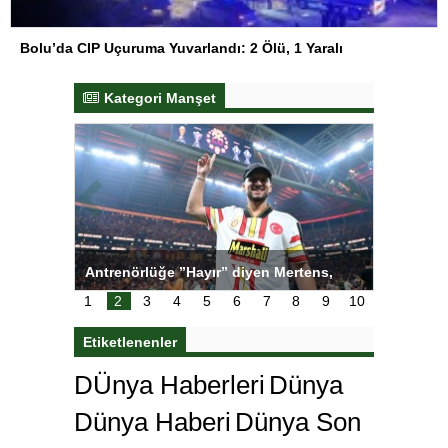
Bolu’da CIP Uçuruma Yuvarlandı: 2 Ölü, 1 Yaralı
Kategori Manşet
ı
Antrenörlüğe ”Hayır” diyen Mertens,
Salihli S
karar
Galatasaray’dan bakın ne istedi
1
2
3
4
5
6
7
8
9
10
Etiketlenenler
DÜnya Haberleri
Dünya
Dünya Haberi
Dünya Son