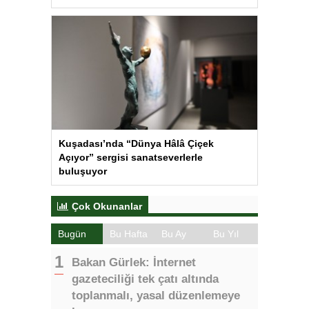
Kuşadası’nda “Dünya Hâlâ Çiçek
Açıyor” sergisi sanatseverlerle
buluşuyor
Çok Okunanlar
Bugün
Bu Hafta
Bu Ay
Bu Yıl
Bakan Gürlek: İnternet
gazeteciliği tek çatı altında
toplanmalı, yasal düzenlemeye