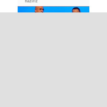
hazırız
TİGAD’ın 13. Dijital Medya
Çalıştayı Iğdır’da başladı
Bakan Gürlek: Terörsüz Türkiye
süreci tamamlanmak üzere
Yapay zeka telifleri ve yıllar
sonra çözülen cinayetler: Ekrem
Teymur sordu, Bakan Gürlek
yanıtladı