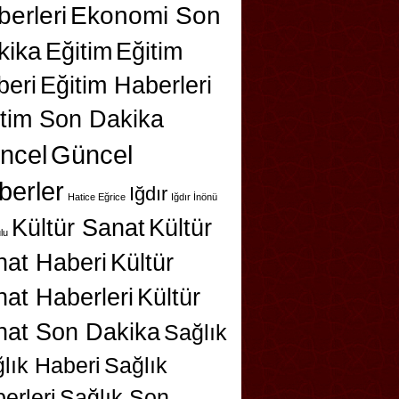
erleri
Ekonomi Son
kika
Eğitim
Eğitim
beri
Eğitim Haberleri
itim Son Dakika
ncel
Güncel
berler
Iğdır
Hatice Eğrice
Iğdır İnönü
Kültür Sanat
Kültür
lu
nat Haberi
Kültür
at Haberleri
Kültür
nat Son Dakika
Sağlık
lık Haberi
Sağlık
erleri
Sağlık Son