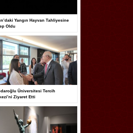
ın’daki Yangın Hayvan Tahliyesine
ep Oldu
çdaroğlu Üniversitesi Tercih
ezi’ni Ziyaret Etti