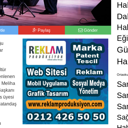
Hab
Da
Ha
tle
Paylaş
Gönder
Eğ
ğu
Gü
ar
Ha
tür
Ortaoku
enlenen
Sa
i Meliha
 Başkanı
San
s üyesi
 vatandaş
Sa
Sağ
m
Hab