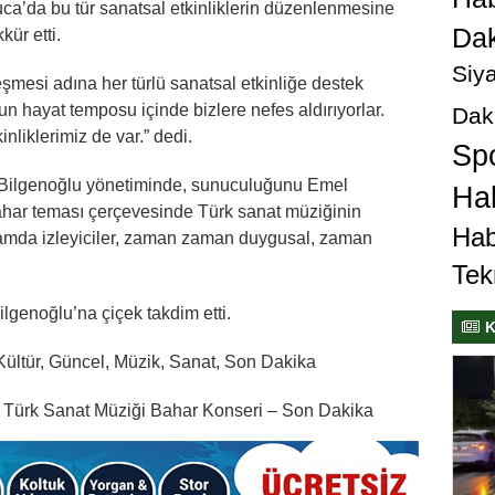
ca’da bu tür sanatsal etkinliklerin düzenlenmesine
Dak
kür etti.
Siya
şmesi adına her türlü sanatsal etkinliğe destek
un hayat temposu içinde bizlere nefes aldırıyorlar.
Dak
inliklerimiz de var.” dedi.
Sp
Bilgenoğlu yönetiminde, sunuculuğunu Emel
Hab
bahar teması çerçevesinde Türk sanat müziğinin
Hab
gramda izleyiciler, zaman zaman duygusal, zaman
Tek
lgenoğlu’na çiçek takdim etti.
K
 Kültür, Güncel, Müzik, Sanat, Son Dakika
 Türk Sanat Müziği Bahar Konseri – Son Dakika