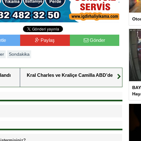
Oto
tle
Paylaş
Gönder
er
Sondakika
landı
Kral Charles ve Kraliçe Camilla ABD’de
BAY
Haya
 istermisiniz?