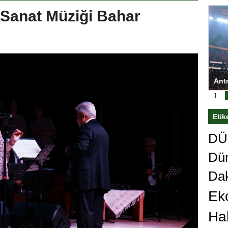
Sanat Müziği Bahar
ası’nı
Antrenörlüğe ”Hayır” diyen Mertens,
Sali
sert karar
Galatasaray’dan bakın ne istedi
1
Etik
DÜn
Dü
Da
Ek
Ha