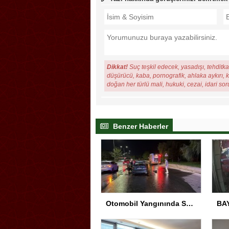
Dikkat!
Suç teşkil edecek, yasadışı, tehditkar
düşürücü, kaba, pornografik, ahlaka aykırı, ki
doğan her türlü mali, hukuki, cezai, idari so
Benzer Haberler
Otomobil Yangınında Sürücü Yaralandı