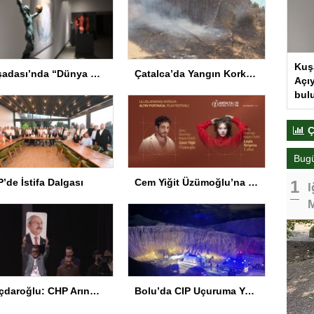
Kuş
Kuşadası’nda “Dünya Hâlâ Çiçek Açıyor” sergisi sanatseverlerle buluşuyor
Çatalca’da Yangın Korkuttu
Açıy
bul
Ç
Bug
’de İstifa Dalgası
Cem Yiğit Üzümoğlu’na Genç Başarı Ödülü
I
M
Kılıçdaroğlu: CHP Arınmak Zorunda
Bolu’da CIP Uçuruma Yuvarlandı: 2 Ölü, 1 Yaralı