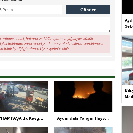
Ayd
Seb
, rahatsız edici, hakaret ve küfür içeren, aşağılayıcı, küçük
şilik haklarına zarar verici ya da benzeri niteliklerde içeriklerden
rumluluk içeriği gönderen Üye/Üyeler’e aittir.
Kılı
Merk
BAYRAMPAŞA’da Kavga: Bir Kişi Hayatını Kaybetti
Aydın’daki Yangın Hayvan Tahliyesine Sebep Oldu