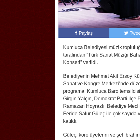
Paylaş
Twee
Kumluca Belediyesi müzik toplulu
tarafından “Türk Sanat Müziği Bah
Konseri” verildi.
Belediyenin Mehmet Akif Ersoy Kül
Sanat ve Kongre Merkezi’nde düz
programa, Kumluca Baro temsilcis
Girgin Yalçın, Demokrat Parti İlçe
Ramazan Hoyrazlı, Belediye Mecli
Feride Salur Güleç ile çok sayıda
katıldı.
Güleç, koro üyelerini ve şef İbrahi