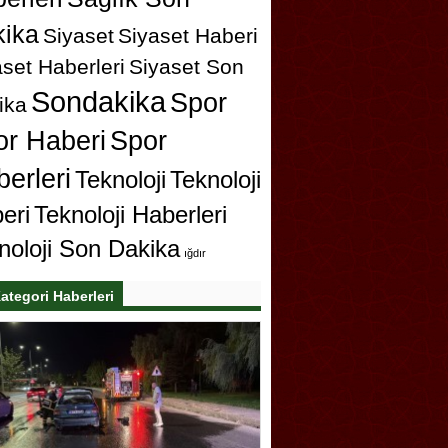
ika
Siyaset
Siyaset Haberi
set Haberleri
Siyaset Son
Sondakika
Spor
ika
or Haberi
Spor
erleri
Teknoloji
Teknoloji
eri
Teknoloji Haberleri
noloji Son Dakika
ığdır
ategori Haberleri