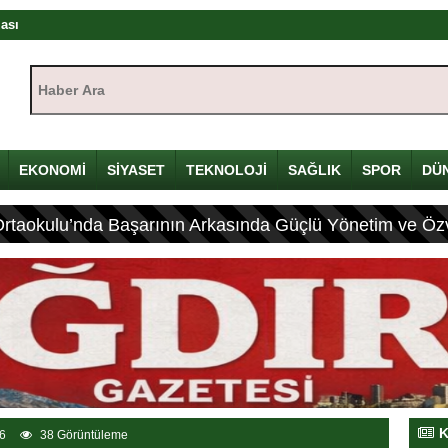
rası
ıştayı Iğdır’da başlıyor
Haber Ara:
mü
yı
çin Davulunu Kırdı
EKONOMİ
SİYASET
TEKNOLOJİ
SAĞLIK
SPOR
DÜ
Ortaokulu’nda Başarının Arkasında Güçlü Yönetim ve Özv
eleneksel Mirası
ası: 4 Yaralı
K
6
38 Görüntüleme