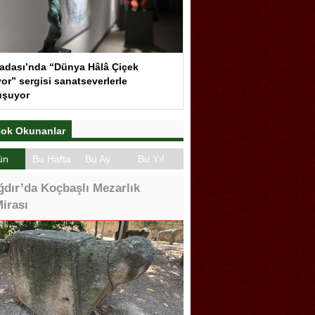
adası’nda “Dünya Hâlâ Çiçek
or” sergisi sanatseverlerle
uşuyor
ok Okunanlar
ün
Bu Hafta
Bu Ay
Bu Yıl
ğdır’da Koçbaşlı Mezarlık
irası