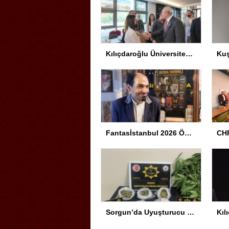
Kılıçdaroğlu Üniversitesi Tercih Merkezi’ni Ziyaret Etti
Fantasİstanbul 2026 Ödül Töreni Yapıldı
CHP
Sorgun’da Uyuşturucu Operasyonu