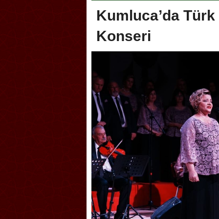
Kumluca’da Türk 
Konseri
oca, Geleneksel Türk Okçuluğu
Askerlik şakası Dünya Kup
yonası’na ev sahipliği yapıyor
karıştırdı! Güney Kore’den 