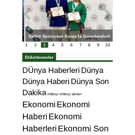
tens,
Salihli Sporcuları Kuraş’ta Gururlandırdı
Torreira 
çok özle
1
2
3
4
5
6
7
8
9
10
Etiketlenenler
DÜnya Haberleri
Dünya
Dünya Haberi
Dünya Son
Dakika
ehlibeyt
ehlibeyt alimleri
Ekonomi
Ekonomi
Haberi
Ekonomi
Haberleri
Ekonomi Son