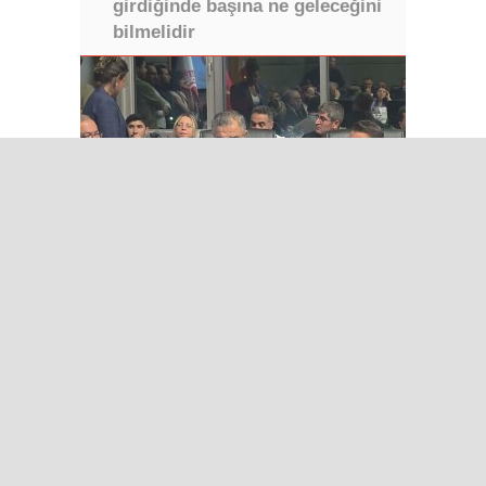
girdiğinde başına ne geleceğini
bilmelidir
Iğdır’da Sınır Kapısı Umutları
Dijital Medya Çalıştayı Iğdır’da
Iğdır Gazetesi
Iğdır Haberi
Iğdır Haberleri
Iğdır Son Dakika
Iğdır Haber
Telif & Yasal Uyarı
Iğdır Gazetesi
©2026 Tüm Hakları saklıdır.
Aşk İle ❤️ IĞDIR