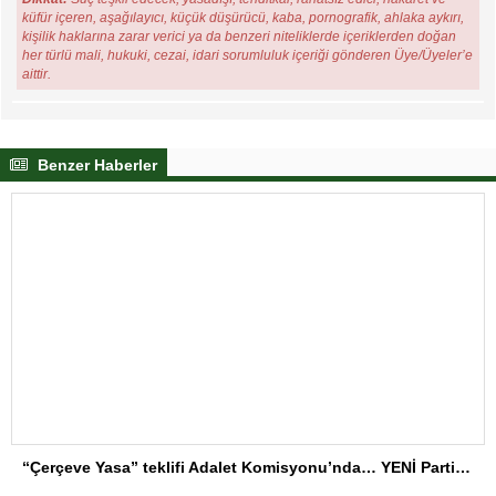
küfür içeren, aşağılayıcı, küçük düşürücü, kaba, pornografik, ahlaka aykırı,
kişilik haklarına zarar verici ya da benzeri niteliklerde içeriklerden doğan
her türlü mali, hukuki, cezai, idari sorumluluk içeriği gönderen Üye/Üyeler’e
aittir.
Benzer Haberler
“Çerçeve Yasa” teklifi Adalet Komisyonu’nda… YENİ Partili Tanrıkulu: Bir insana ‘Silahını bırak, ülkene dön, siyasal ve toplumsal hayata katıl’ diyorsanız, o insan kapıdan içeri girdiğinde başına ne geleceğini bilmelidir