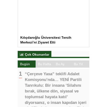
Kılıçdaroğlu Üniversitesi Tercih
Merkezi’ni Ziyaret Etti
Çok Okunanlar
Bugün
Bu Hafta
Bu Ay
Bu Yıl
“Çerçeve Yasa” teklifi Adalet
Komisyonu’nda… YENİ Partili
Tanrıkulu: Bir insana ‘Silahını
bırak, ülkene dön, siyasal ve
toplumsal hayata katıl’
diyorsanız, o insan kapıdan içeri