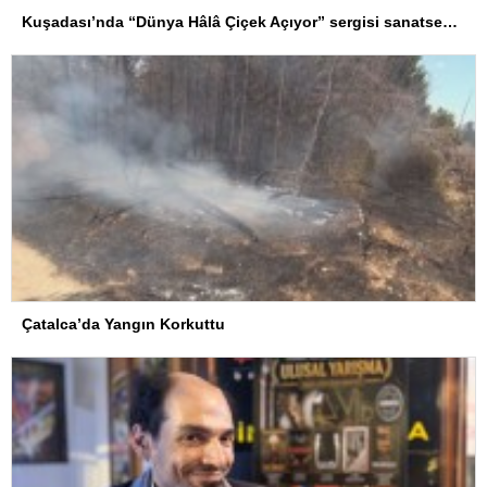
Kuşadası’nda “Dünya Hâlâ Çiçek Açıyor” sergisi sanatseverlerle buluşuyor
Çatalca’da Yangın Korkuttu