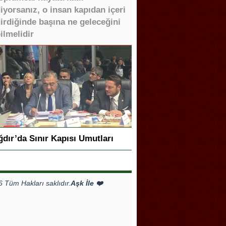
iyorsanız, o insan kapıdan içeri
irdiğinde başına ne geleceğini
ilmelidir
ğdır’da Sınır Kapısı Umutları
Tüm Hakları saklıdır.
Aşk İle ❤️