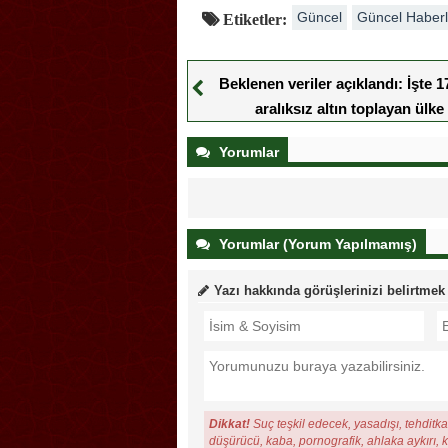
Güncel
Güncel Haberl
Etiketler:
Beklenen veriler açıklandı: İşte 1
aralıksız altın toplayan ülke
Yorumlar
Yorumlar (Yorum Yapılmamış)
Yazı hakkında görüşlerinizi belirtmek
Dikkat!
Suç teşkil edecek, yasadışı, tehditkar
düşürücü, kaba, pornografik, ahlaka aykırı, ki