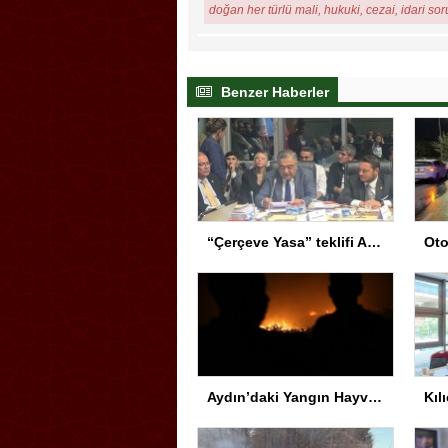
doğan her türlü mali, hukuki, cezai, idari so
Benzer Haberler
“Çerçeve Yasa” teklifi Adalet Komisyonu’nda… YENİ Partili Tanrıkulu: Bir insana ‘Silahını bırak, ülkene dön, siyasal ve toplumsal hayata katıl’ diyorsanız, o insan kapıdan içeri girdiğinde başına ne geleceğini bilmelidir
Aydın’daki Yangın Hayvan Tahliyesine Sebep Oldu