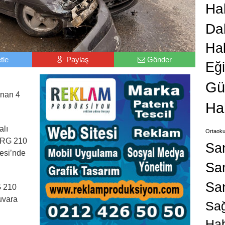
Hab
Da
Ha
tle
Paylaş
Gönder
Eğ
Gü
anan 4
Ha
alı
Ortaoku
 DRG 210
Sa
esi’nde
San
Sa
G 210
uvara
Sağ
Hab