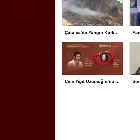
Çatalca’da Yangın Korkuttu
Cem Yiğit Üzümoğlu’na Genç Başarı Ödülü