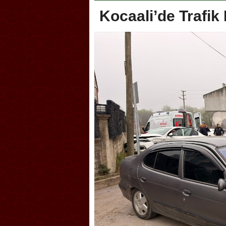
Kocaali’de Trafik 
oca, Geleneksel Türk Okçuluğu
Askerlik şakası Dünya Kup
yonası’na ev sahipliği yapıyor
karıştırdı! Güney Kore’den 