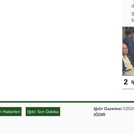
d
g
b
I
Iğdır Gazetesi
©2026 
ır Haberleri
Iğdır Son Dakika
IĞDIR