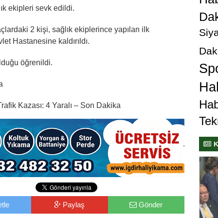
k ekipleri sevk edildi.
Dak
ardaki 2 kişi, sağlık ekiplerince yapılan ilk
Siya
et Hastanesine kaldırıldı.
Dak
olduğu öğrenildi.
Sp
a
Hab
Hab
rafik Kazası: 4 Yaralı – Son Dakika
Tek
K
tle
Paylaş
Gönder