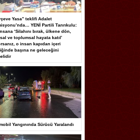
çeve Yasa” teklifi Adalet
isyonu’nda… YENİ Partili Tanrıkulu:
insana ‘Silahını bırak, ülkene dön,
sal ve toplumsal hayata katıl’
rsanız, o insan kapıdan içeri
iğinde başına ne geleceğini
elidir
mobil Yangınında Sürücü Yaralandı