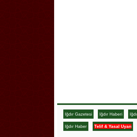
Iğdır Gazetesi
Iğdır Haberi
Iğd
Iğdır Haber
Telif & Yasal Uyarı