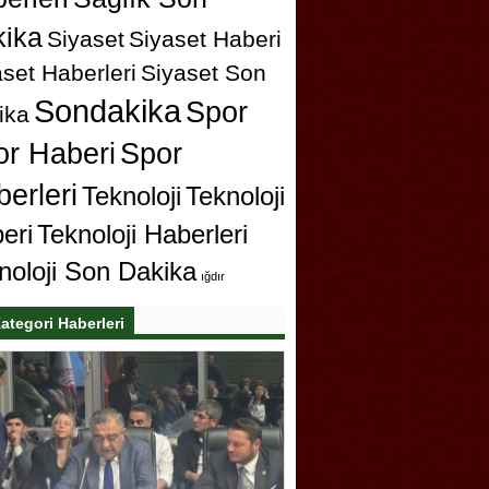
ika
Siyaset
Siyaset Haberi
set Haberleri
Siyaset Son
Sondakika
Spor
ika
or Haberi
Spor
erleri
Teknoloji
Teknoloji
eri
Teknoloji Haberleri
noloji Son Dakika
ığdır
ategori Haberleri