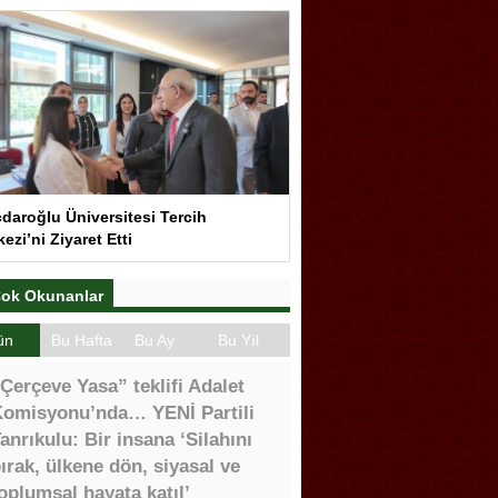
çdaroğlu Üniversitesi Tercih
ezi’ni Ziyaret Etti
ok Okunanlar
ün
Bu Hafta
Bu Ay
Bu Yıl
Çerçeve Yasa” teklifi Adalet
omisyonu’nda… YENİ Partili
anrıkulu: Bir insana ‘Silahını
ırak, ülkene dön, siyasal ve
oplumsal hayata katıl’