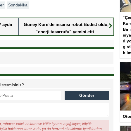
er
Sondakika
“Çer
Kom
7 aydır
Güney Kore’de insansı robot Budist oldu,
Bir 
“enerji tasarrufu” yemini etti
siya
diyo
gird
bilm
 istermisiniz?
Oto
, rahatsız edici, hakaret ve küfür içeren, aşağılayıcı, küçük
şilik haklarına zarar verici ya da benzeri niteliklerde içeriklerden