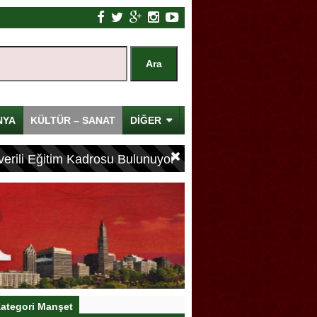
NYA
KÜLTÜR – SANAT
DİĞER
erili Eğitim Kadrosu Bulunuyor
ategori Manşet