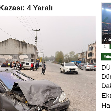
Kazası: 4 Yaralı
ası’nı
Antrenörlüğe ”Hayır” diyen Mertens,
Sali
sert karar
Galatasaray’dan bakın ne istedi
1
Etik
DÜn
Dü
Da
Ek
Ha