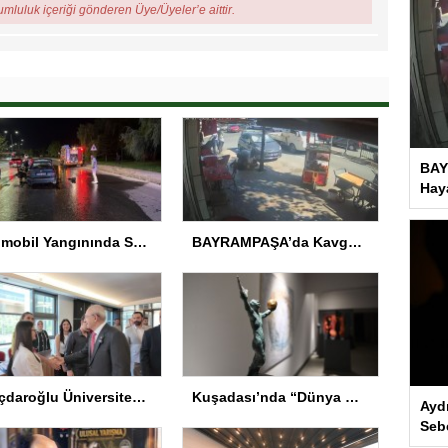
rumluluk içeriği gönderen Üye/Üyeler’e aittir.
BAY
Haya
Otomobil Yangınında Sürücü Yaralandı
BAYRAMPAŞA’da Kavga: Bir Kişi Hayatını Kaybetti
Kılıçdaroğlu Üniversitesi Tercih Merkezi’ni Ziyaret Etti
Kuşadası’nda “Dünya Hâlâ Çiçek Açıyor” sergisi sanatseverlerle buluşuyor
Ayd
Seb