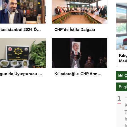
Fantasİstanbul 2026 Ödül Töreni Yapıldı
CHP’de İstifa Dalgası
Kılı
Merk
Sorgun’da Uyuşturucu Operasyonu
Kılıçdaroğlu: CHP Arınmak Zorunda
Ç
Bug
“
K
T
b
t