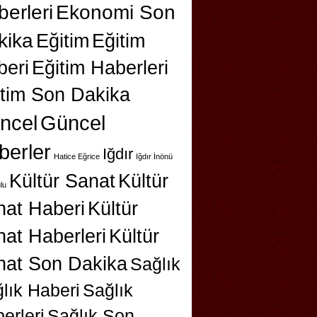
erleri
Ekonomi Son
kika
Eğitim
Eğitim
beri
Eğitim Haberleri
itim Son Dakika
ncel
Güncel
berler
Iğdır
Hatice Eğrice
Iğdır İnönü
Kültür Sanat
Kültür
lu
nat Haberi
Kültür
at Haberleri
Kültür
nat Son Dakika
Sağlık
lık Haberi
Sağlık
erleri
Sağlık Son