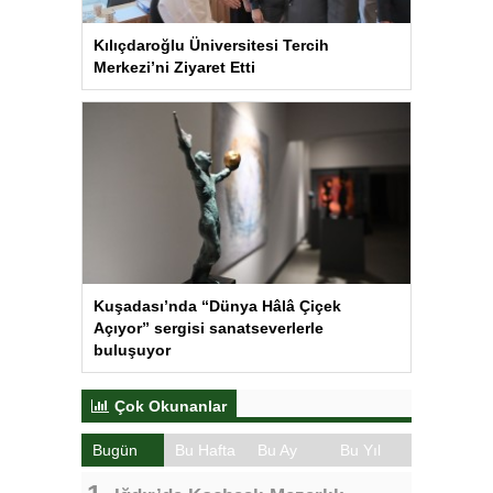
Kılıçdaroğlu Üniversitesi Tercih
Merkezi’ni Ziyaret Etti
Kuşadası’nda “Dünya Hâlâ Çiçek
Açıyor” sergisi sanatseverlerle
buluşuyor
Çok Okunanlar
Bugün
Bu Hafta
Bu Ay
Bu Yıl