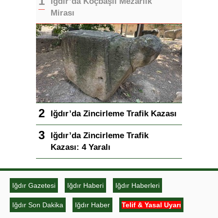
Iğdır’da Koçbaşlı Mezarlık
Mirası
Iğdır’da Zincirleme Trafik Kazası
Iğdır’da Zincirleme Trafik
Kazası: 4 Yaralı
Iğdır Gazetesi
Iğdır Haberi
Iğdır Haberleri
Iğdır Son Dakika
Iğdır Haber
Telif & Yasal Uyarı