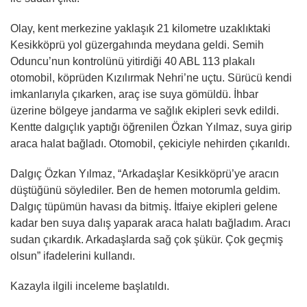
Olay, kent merkezine yaklaşık 21 kilometre uzaklıktaki
Kesikköprü yol güzergahında meydana geldi. Semih
Oduncu’nun kontrolünü yitirdiği 40 ABL 113 plakalı
otomobil, köprüden Kızılırmak Nehri’ne uçtu. Sürücü kendi
imkanlarıyla çıkarken, araç ise suya gömüldü. İhbar
üzerine bölgeye jandarma ve sağlık ekipleri sevk edildi.
Kentte dalgıçlık yaptığı öğrenilen Özkan Yılmaz, suya girip
araca halat bağladı. Otomobil, çekiciyle nehirden çıkarıldı.
Dalgıç Özkan Yılmaz, “Arkadaşlar Kesikköprü’ye aracın
düştüğünü söylediler. Ben de hemen motorumla geldim.
Dalgıç tüpümün havası da bitmiş. İtfaiye ekipleri gelene
kadar ben suya dalış yaparak araca halatı bağladım. Aracı
sudan çıkardık. Arkadaşlarda sağ çok şükür. Çok geçmiş
olsun” ifadelerini kullandı.
Kazayla ilgili inceleme başlatıldı.