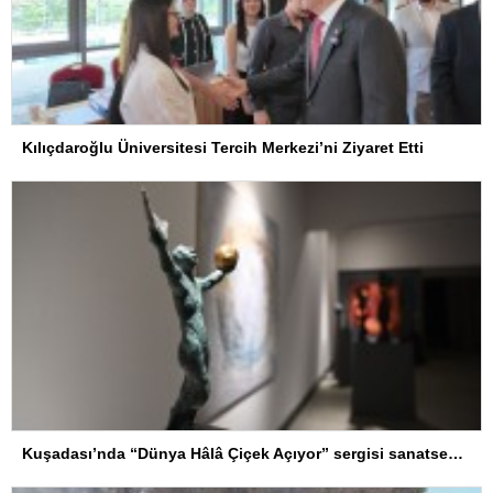
Kılıçdaroğlu Üniversitesi Tercih Merkezi’ni Ziyaret Etti
Kuşadası’nda “Dünya Hâlâ Çiçek Açıyor” sergisi sanatseverlerle buluşuyor