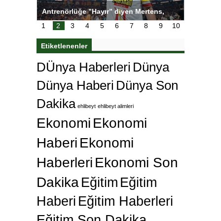
ı
Antrenörlüğe ”Hayır” diyen Mertens,
Salihli S
karar
Galatasaray’dan bakın ne istedi
1
2
3
4
5
6
7
8
9
10
Etiketlenenler
DÜnya Haberleri
Dünya
Dünya Haberi
Dünya Son
Dakika
ehlibeyt
ehlibeyt alimleri
Ekonomi
Ekonomi
Haberi
Ekonomi
Haberleri
Ekonomi Son
Dakika
Eğitim
Eğitim
Haberi
Eğitim Haberleri
Eğitim Son Dakika