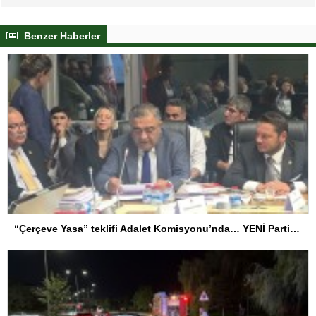
Benzer Haberler
“Çerçeve Yasa” teklifi Adalet Komisyonu’nda… YENİ Partili Tanrıkulu: Bir insana ‘Silahını bırak, ülkene dön, siyasal ve toplumsal hayata katıl’ diyorsanız, o insan kapıdan içeri girdiğinde başına ne geleceğini bilmelidir