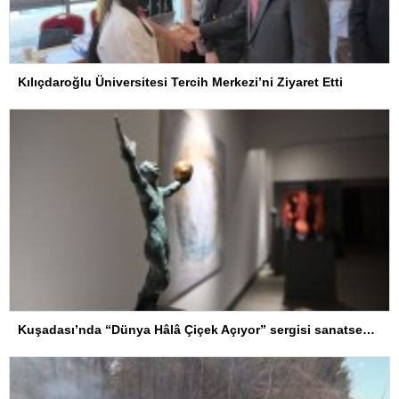
Kılıçdaroğlu Üniversitesi Tercih Merkezi’ni Ziyaret Etti
Kuşadası’nda “Dünya Hâlâ Çiçek Açıyor” sergisi sanatseverlerle buluşuyor