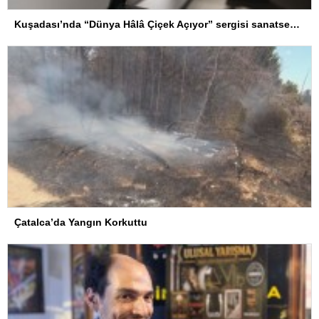
Kuşadası’nda “Dünya Hâlâ Çiçek Açıyor” sergisi sanatseverlerle buluşuyor
Çatalca’da Yangın Korkuttu