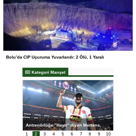
Bolu’da CIP Uçuruma Yuvarlandı: 2 Ölü, 1 Yaralı
Kategori Manşet
ı
Antrenörlüğe ”Hayır” diyen Mertens,
Salihli S
karar
Galatasaray’dan bakın ne istedi
1
2
3
4
5
6
7
8
9
10