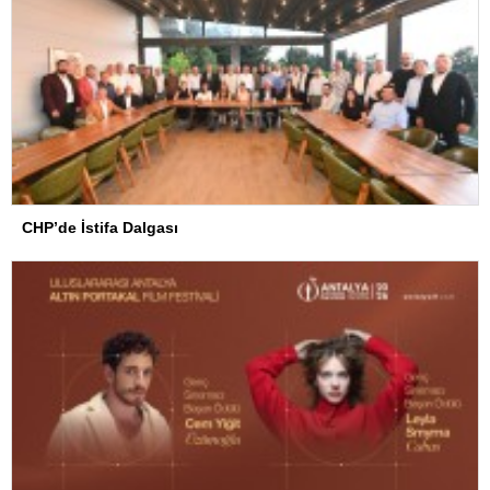
CHP’de İstifa Dalgası