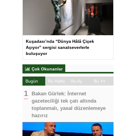
Kuşadası’nda “Dünya Hâlâ Çiçek
Açıyor” sergisi sanatseverlerle
buluşuyor
Çok Okunanlar
Bugün
Bu Hafta
Bu Ay
Bu Yıl
Bakan Gürlek: İnternet
gazeteciliği tek çatı altında
toplanmalı, yasal düzenlemeye
hazırız