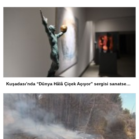
Kuşadası’nda “Dünya Hâlâ Çiçek Açıyor” sergisi sanatseverlerle buluşuyor