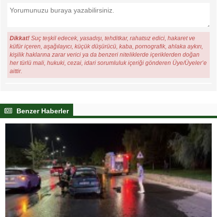
Dikkat!
Suç teşkil edecek, yasadışı, tehditkar, rahatsız edici, hakaret ve
küfür içeren, aşağılayıcı, küçük düşürücü, kaba, pornografik, ahlaka aykırı,
kişilik haklarına zarar verici ya da benzeri niteliklerde içeriklerden doğan
her türlü mali, hukuki, cezai, idari sorumluluk içeriği gönderen Üye/Üyeler’e
aittir.
Benzer Haberler