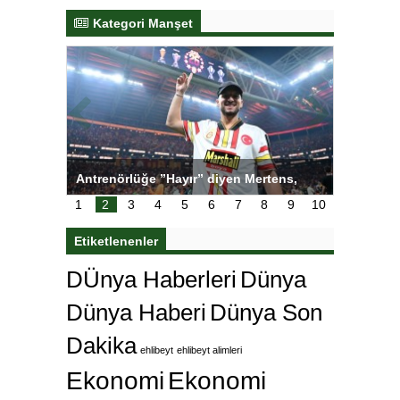
Kategori Manşet
 ”Hayır” diyen Mertens,
Salihli Sporcuları Kuraş’ta Gururla
dan bakın ne istedi
1
2
3
4
5
6
7
8
9
10
Etiketlenenler
DÜnya Haberleri
Dünya
Dünya Haberi
Dünya Son
Dakika
ehlibeyt
ehlibeyt alimleri
Ekonomi
Ekonomi