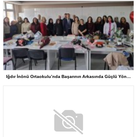
Iğdır İnönü Ortaokulu’nda Başarının Arkasında Güçlü Yönetim ve Özverili Eğitim Kadrosu Bulunuyor