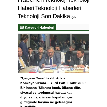
Haberi
Teknoloji Haberleri
Teknoloji Son Dakika
ığdır
Kategori Haberleri
“Çerçeve Yasa” teklifi Adalet
Komisyonu’nda… YENİ Partili Tanrıkulu:
Bir insana ‘Silahını bırak, ülkene dön,
siyasal ve toplumsal hayata katıl’
diyorsanız, o insan kapıdan içeri
girdiğinde başına ne geleceğini
bilmelidir