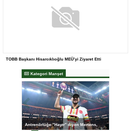
TOBB Başkanı Hisarcıklıoğlu MEÜ’yi Ziyaret Etti
Kategori Manşet
ı
Antrenörlüğe ”Hayır” diyen Mertens,
Salihli S