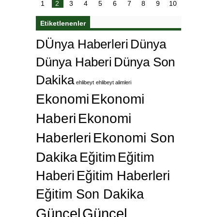
karar
Galatasaray’dan bakın ne istedi
1
2
3
4
5
6
7
8
9
10
Etiketlenenler
DÜnya Haberleri
Dünya
Dünya Haberi
Dünya Son
Dakika
ehlibeyt
ehlibeyt alimleri
Ekonomi
Ekonomi
Haberi
Ekonomi
Haberleri
Ekonomi Son
Dakika
Eğitim
Eğitim
Haberi
Eğitim Haberleri
Eğitim Son Dakika
Güncel
Güncel