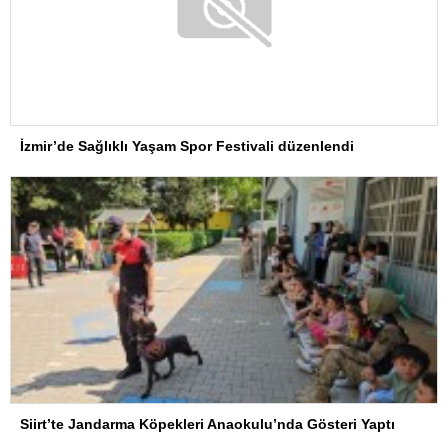
İzmir’de Sağlıklı Yaşam Spor Festivali düzenlendi
Siirt’te Jandarma Köpekleri Anaokulu’nda Gösteri Yaptı