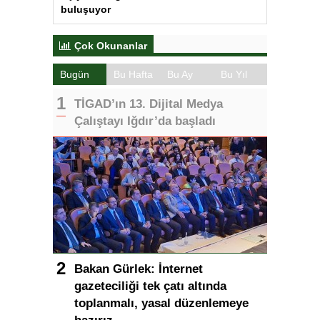
buluşuyor
Çok Okunanlar
Bugün
Bu Hafta
Bu Ay
Bu Yıl
TİGAD’ın 13. Dijital Medya
Çalıştayı Iğdır’da başladı
Bakan Gürlek: İnternet
gazeteciliği tek çatı altında
toplanmalı, yasal düzenlemeye