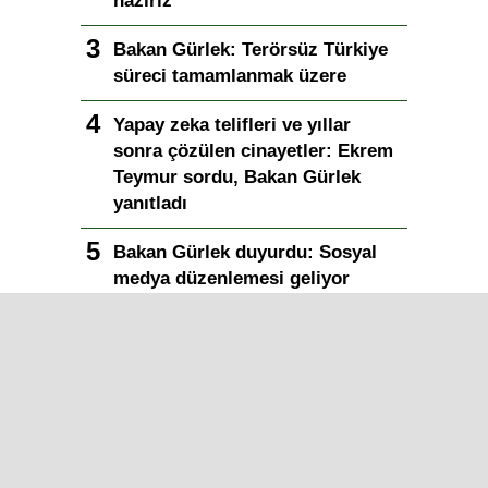
hazırız
Bakan Gürlek: Terörsüz Türkiye
süreci tamamlanmak üzere
Yapay zeka telifleri ve yıllar
sonra çözülen cinayetler: Ekrem
Teymur sordu, Bakan Gürlek
yanıtladı
Bakan Gürlek duyurdu: Sosyal
medya düzenlemesi geliyor
Iğdır Gazetesi
Iğdır Haberi
Iğdır Haberleri
Iğdır Son Dakika
Iğdır Haber
Telif & Yasal Uyarı
Iğdır Gazetesi
©2026 Tüm Hakları saklıdır.
Aşk İle ❤️ IĞDIR