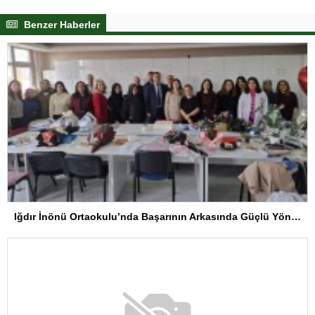
Benzer Haberler
Iğdır İnönü Ortaokulu’nda Başarının Arkasında Güçlü Yönetim ve Özverili Eğitim Kadrosu Bulunuyor