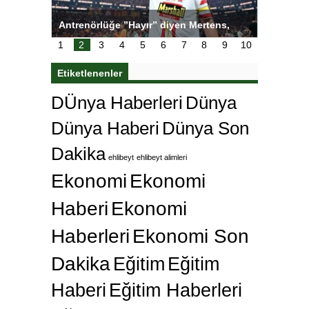
ı
Antrenörlüğe ”Hayır” diyen Mertens,
Salihli S
karar
Galatasaray’dan bakın ne istedi
1
2
3
4
5
6
7
8
9
10
Etiketlenenler
DÜnya Haberleri
Dünya
Dünya Haberi
Dünya Son
Dakika
ehlibeyt
ehlibeyt alimleri
Ekonomi
Ekonomi
Haberi
Ekonomi
Haberleri
Ekonomi Son
Dakika
Eğitim
Eğitim
Haberi
Eğitim Haberleri