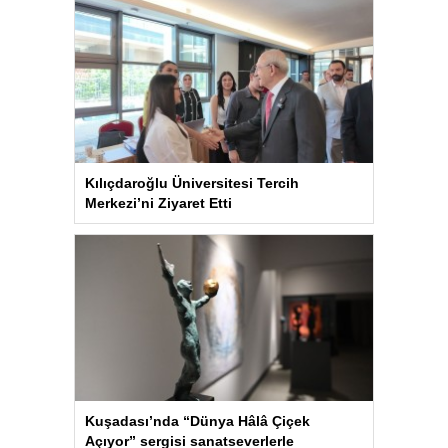
Kılıçdaroğlu Üniversitesi Tercih
Merkezi’ni Ziyaret Etti
Kuşadası’nda “Dünya Hâlâ Çiçek
Açıyor” sergisi sanatseverlerle