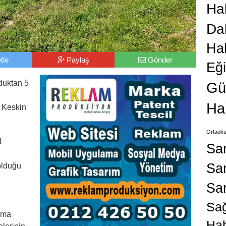
Hab
Da
Ha
tle
Paylaş
Gönder
Eğ
duktan 5
Gü
Ha
n Keskin
Ortaoku
1
Sa
San
olduğu
Sa
Sağ
rma
Hab