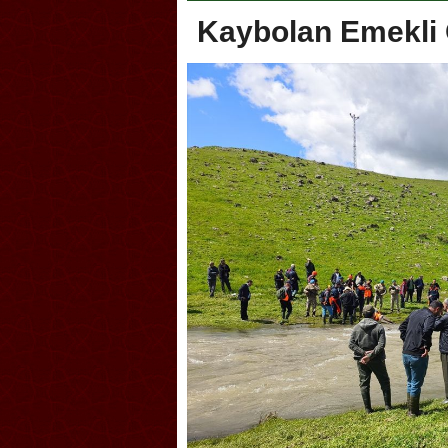
Kaybolan Emekli 
Akçakoca, Geleneksel Tür
Şampiyonası’na ev sahipliğ