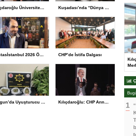
Kılıçdaroğlu Üniversitesi Tercih Merkezi’ni Ziyaret Etti
Kuşadası’nda “Dünya Hâlâ Çiçek Açıyor” sergisi sanatseverlerle buluşuyor
Fantasİstanbul 2026 Ödül Töreni Yapıldı
CHP’de İstifa Dalgası
Kılı
Merk
Ç
Bug
Sorgun’da Uyuşturucu Operasyonu
Kılıçdaroğlu: CHP Arınmak Zorunda
“
K
T
b
t