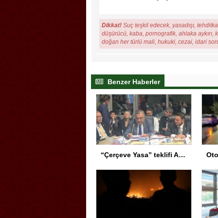
Dikkat!
Suç teşkil edecek, yasadışı, tehditkar
düşürücü, kaba, pornografik, ahlaka aykırı, ki
doğan her türlü mali, hukuki, cezai, idari so
Benzer Haberler
“Çerçeve Yasa” teklifi Adalet Komisyonu’nda… YENİ Partili Tanrıkulu: Bir insana ‘Silahını bırak, ülkene dön, siyasal ve toplumsal hayata katıl’ diyorsanız, o insan kapıdan içeri girdiğinde başına ne geleceğini bilmelidir