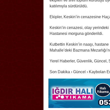
ekipleri ve sivil toplum kuruluşu üy
katılımıyla sürdürüldü.
Ekipler, Keskin’in cenazesine Haça
Keskin’in cenazesi, olay yerindeki
Hastanesi morguna gönderildi.
Kutbettin Keskin’in naaşı, hastan
Mahalle’deki Bazmana Mezarlığı’nd
Yerel Haberler, Güvenlik, Güncel,
Son Dakika › Güncel › Kaybolan E