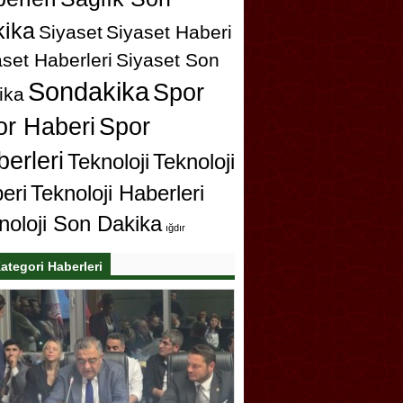
ika
Siyaset
Siyaset Haberi
set Haberleri
Siyaset Son
Sondakika
Spor
ika
or Haberi
Spor
erleri
Teknoloji
Teknoloji
eri
Teknoloji Haberleri
noloji Son Dakika
ığdır
ategori Haberleri