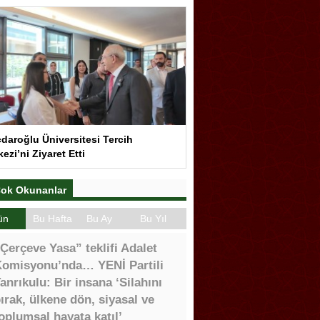
çdaroğlu Üniversitesi Tercih
ezi’ni Ziyaret Etti
ok Okunanlar
ün
Bu Hafta
Bu Ay
Bu Yıl
Çerçeve Yasa” teklifi Adalet
omisyonu’nda… YENİ Partili
anrıkulu: Bir insana ‘Silahını
ırak, ülkene dön, siyasal ve
oplumsal hayata katıl’