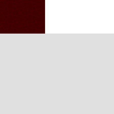
Iğdır Gazetesi
Iğdır Haberi
Iğd
Iğdır Haber
Telif & Yasal Uyarı