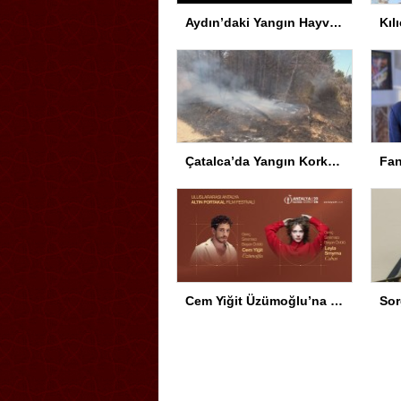
Aydın’daki Yangın Hayvan Tahliyesine Sebep Oldu
Çatalca’da Yangın Korkuttu
Cem Yiğit Üzümoğlu’na Genç Başarı Ödülü