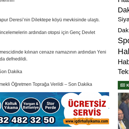
elerinin
Dak
Siya
pur Deresi’nin Dilektepe köyü mevkisinde ulaştı.
Dak
 incelemelerin ardından otopsi için Genç Devlet
Sp
Hab
e mescidinde kılınan cenaze namazının ardından Yeni
a defnedildi.
Hab
Tek
 Son Dakika
mekli Öğretmen Toprağa Verildi – Son Dakika
K