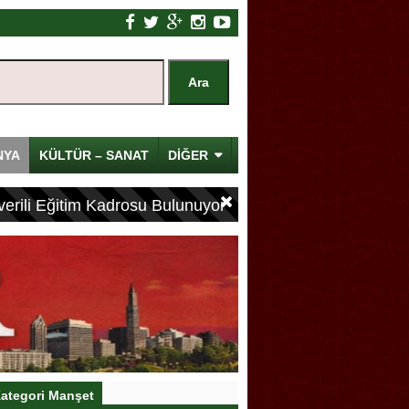
NYA
KÜLTÜR – SANAT
DİĞER
erili Eğitim Kadrosu Bulunuyor
ategori Manşet