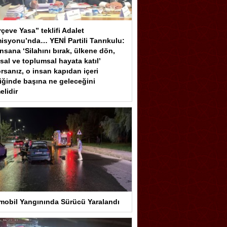
çeve Yasa” teklifi Adalet
isyonu’nda… YENİ Partili Tanrıkulu:
insana ‘Silahını bırak, ülkene dön,
sal ve toplumsal hayata katıl’
rsanız, o insan kapıdan içeri
iğinde başına ne geleceğini
elidir
mobil Yangınında Sürücü Yaralandı