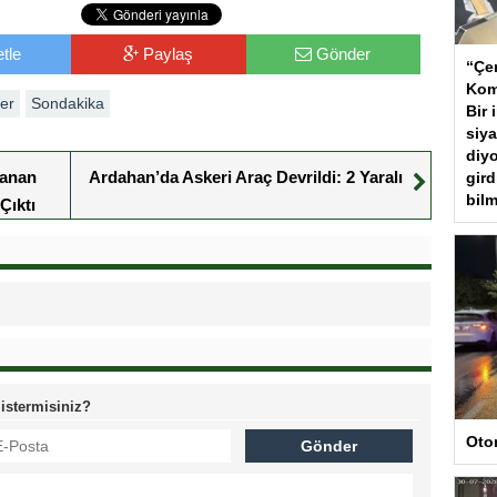
tle
Paylaş
Gönder
“Çer
Kom
er
Sondakika
Bir 
siya
diyo
lanan
Ardahan’da Askeri Araç Devrildi: 2 Yaralı
gird
bilm
Çıktı
 istermisiniz?
Oto