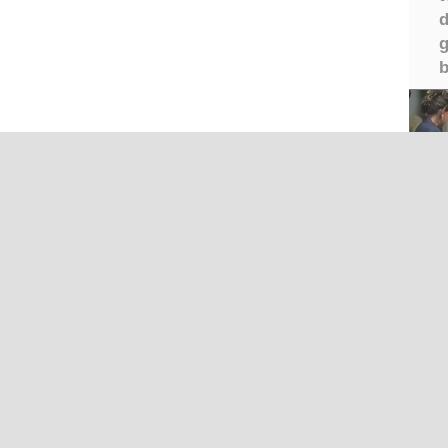
d
g
b
Iğdır Gazetesi
©2026 
ır Haberleri
Iğdır Son Dakika
IĞDIR