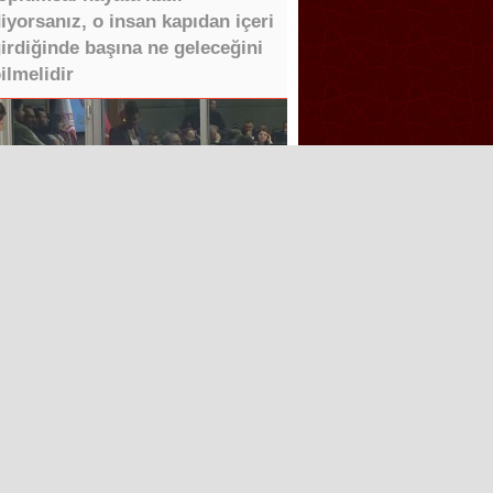
iyorsanız, o insan kapıdan içeri
irdiğinde başına ne geleceğini
ilmelidir
Tüm Hakları saklıdır.
Aşk İle ❤️