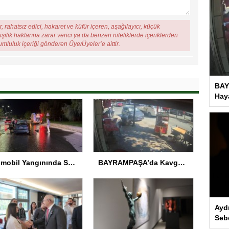
, rahatsız edici, hakaret ve küfür içeren, aşağılayıcı, küçük
şilik haklarına zarar verici ya da benzeri niteliklerde içeriklerden
rumluluk içeriği gönderen Üye/Üyeler’e aittir.
BAY
Haya
Otomobil Yangınında Sürücü Yaralandı
BAYRAMPAŞA’da Kavga: Bir Kişi Hayatını Kaybetti
Ayd
Seb