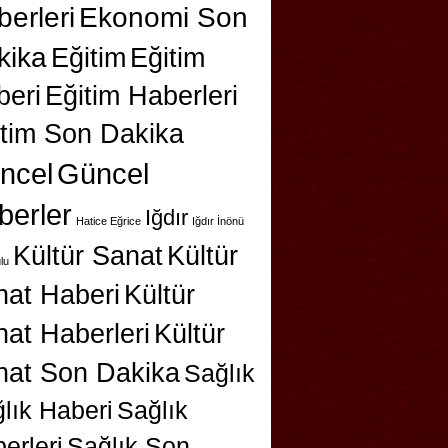
erleri
Ekonomi Son
kika
Eğitim
Eğitim
beri
Eğitim Haberleri
itim Son Dakika
ncel
Güncel
berler
Iğdır
Hatice Eğrice
Iğdır İnönü
Kültür Sanat
Kültür
lu
nat Haberi
Kültür
at Haberleri
Kültür
nat Son Dakika
Sağlık
lık Haberi
Sağlık
erleri
Sağlık Son