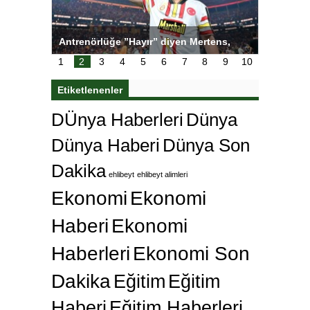
tens,
Salihli Sporcuları Kuraş’ta Gururlandırdı
Torreira 
çok özle
1
2
3
4
5
6
7
8
9
10
Etiketlenenler
DÜnya Haberleri
Dünya
Dünya Haberi
Dünya Son
Dakika
ehlibeyt
ehlibeyt alimleri
Ekonomi
Ekonomi
Haberi
Ekonomi
Haberleri
Ekonomi Son
Dakika
Eğitim
Eğitim
Haberi
Eğitim Haberleri