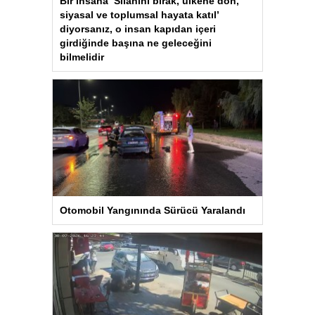
Bir insana ‘Silahını bırak, ülkene dön,
siyasal ve toplumsal hayata katıl’
diyorsanız, o insan kapıdan içeri
girdiğinde başına ne geleceğini
bilmelidir
Otomobil Yangınında Sürücü Yaralandı