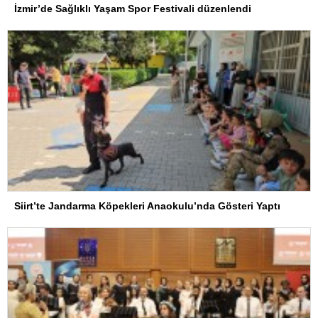
İzmir’de Sağlıklı Yaşam Spor Festivali düzenlendi
Siirt’te Jandarma Köpekleri Anaokulu’nda Gösteri Yaptı