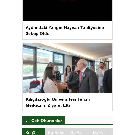
Aydın’daki Yangın Hayvan Tahliyesine
Sebep Oldu
Kılıçdaroğlu Üniversitesi Tercih
Merkezi’ni Ziyaret Etti
Çok Okunanlar
Bugün
Bu Hafta
Bu Ay
Bu Yıl