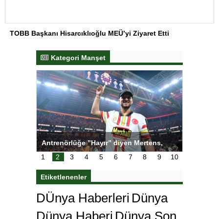
TOBB Başkanı Hisarcıklıoğlu MEÜ’yi Ziyaret Etti
Kategori Manşet
ı
Antrenörlüğe ”Hayır” diyen Mertens,
Salihli S
karar
Galatasaray’dan bakın ne istedi
1
2
3
4
5
6
7
8
9
10
Etiketlenenler
DÜnya Haberleri
Dünya
Dünya Haberi
Dünya Son