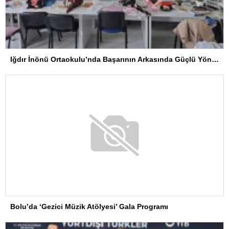
Iğdır İnönü Ortaokulu’nda Başarının Arkasında Güçlü Yönetim ve Özverili Eğitim Kadrosu Bulunuyor
Bolu’da ‘Gezici Müzik Atölyesi’ Gala Programı