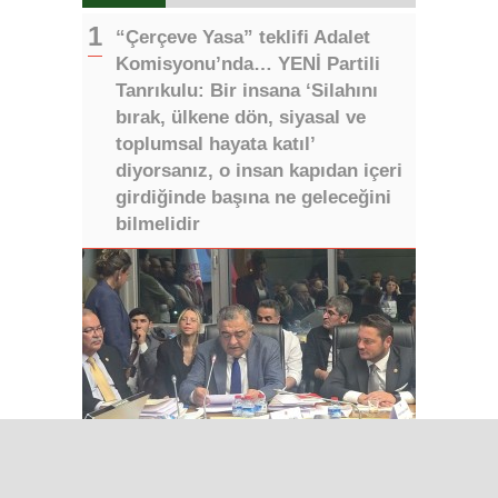
“Çerçeve Yasa” teklifi Adalet
Komisyonu’nda… YENİ Partili
Tanrıkulu: Bir insana ‘Silahını
bırak, ülkene dön, siyasal ve
toplumsal hayata katıl’
diyorsanız, o insan kapıdan içeri
girdiğinde başına ne geleceğini
bilmelidir
Iğdır Gazetesi
Iğdır Haberi
Iğdır Haberleri