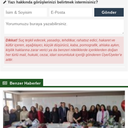
Yazı hakkında görüşlerinizi belirtmek istermisiniz?
Dikkat!
Suç teşkil edecek, yasadışı, tehditkar, rahatsız edici, hakaret ve
küfür içeren, aşağılayıcı, küçük düşürücü, kaba, pornografik, ahlaka aykırı,
kişilik haklarına zarar verici ya da benzeri niteliklerde içeriklerden doğan
her türlü mali, hukuki, cezai, idari sorumluluk içeriği gönderen Üye/Üyeler’e
aittir.
Benzer Haberler