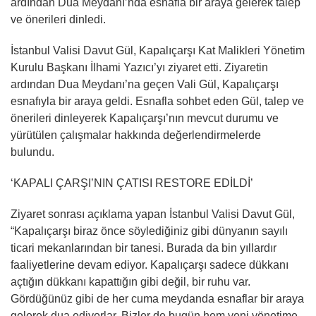
ardından Dua Meydanı’nda esnafla bir araya gelerek talep
ve önerileri dinledi.
İstanbul Valisi Davut Gül, Kapalıçarşı Kat Malikleri Yönetim
Kurulu Başkanı İlhami Yazıcı’yı ziyaret etti. Ziyaretin
ardından Dua Meydanı’na geçen Vali Gül, Kapalıçarşı
esnafıyla bir araya geldi. Esnafla sohbet eden Gül, talep ve
önerileri dinleyerek Kapalıçarşı’nın mevcut durumu ve
yürütülen çalışmalar hakkında değerlendirmelerde
bulundu.
‘KAPALI ÇARŞI’NIN ÇATISI RESTORE EDİLDİ’
Ziyaret sonrası açıklama yapan İstanbul Valisi Davut Gül,
“Kapalıçarşı biraz önce söylediğiniz gibi dünyanın sayılı
ticari mekanlarından bir tanesi. Burada da bin yıllardır
faaliyetlerine devam ediyor. Kapalıçarşı sadece dükkanı
açtığın dükkanı kapattığın gibi değil, bir ruhu var.
Gördüğünüz gibi de her cuma meydanda esnaflar bir araya
gelerek dua ediyorlar. Bizler de bugün hem yeni yönetime