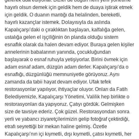
hayırlı olsun demek için geldik hem de duaya iştirak etmek
için geldik. O duanın mantığı da helalinden, bereketli,
hayırlı kazançlar istemek. Dolayısıyla da aslında
Kapalıçarşı’daki o çıraklıktan başlayan, kalfalığa gelen,
ustalığa gelen el işçiliğinin ön planda olduğu sistem
esnaflık olarak da halen devam ediyor. Buraya gelen kişiler
annelerinin babalarının yanında, çocukluğundan
başlayarak o esnaf ruhuyla yetişiyorlar. Birini övmek için
adam esnaf adam, düzgün adam derler. Kapalıçarşı’da o
esnaflığı, düzgünlüğü memnuniyetle görüyoruz. Aynı
zamanda da tabii hayat devam ediyor. Ufak tefek
restorasyonlar yapılıyor, ihtiyaçlar oluyor. Onları da Fatih
Belediyemizle, Kapalıçarşı Yönetimi, Valilik hep birlikte o
restorasyonları da yapıyoruz. Çatıyı gördük. Gelmişken
size de tavsiye ederiz. Çok güzel. Restorasyondan sonra
yerli ve yabancı ziyaretçilerimizin gelip fotoğraf çektirdiği,
etrafı seyrettiği bir mekan haline gelmiş. Özetle
Kapalıçarşı’nın içi kıymetli, dışı kıymetli, çatısı kıymetli, her