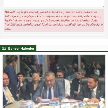
Dikkat!
Suç teşkil edecek, yasadışı, tehditkar, rahatsız edici, hakaret ve
küfür içeren, aşağılayıcı, küçük düşürücü, kaba, pornografik, ahlaka aykırı,
kişilik haklarına zarar verici ya da benzeri niteliklerde içeriklerden doğan
her türlü mali, hukuki, cezai, idari sorumluluk içeriği gönderen Üye/Üyeler’e
aittir.
Benzer Haberler