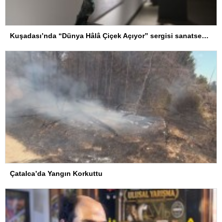
Kuşadası’nda “Dünya Hâlâ Çiçek Açıyor” sergisi sanatseverlerle buluşuyor
Çatalca’da Yangın Korkuttu