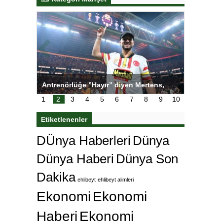
Antrenörlüğe ”Hayır” diyen Mertens,
Salihli Sporcu
Galatasaray’dan bakın ne istedi
1
2
3
4
5
6
7
8
9
10
Etiketlenenler
DÜnya Haberleri
Dünya
Dünya Haberi
Dünya Son
Dakika
ehlibeyt
ehlibeyt alimleri
Ekonomi
Ekonomi
Haberi
Ekonomi