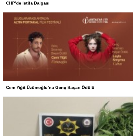
CHP’de İstifa Dalgası
Cem Yiğit Üzümoğlu’na Genç Başarı Ödülü