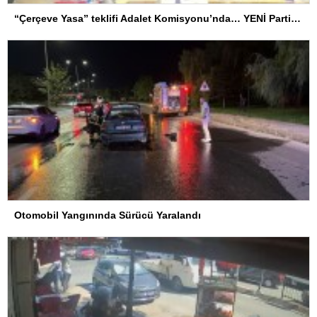
“Çerçeve Yasa” teklifi Adalet Komisyonu’nda… YENİ Partili Tanrıkulu: Bir insana ‘Silahını bırak, ülkene dön, siyasal ve toplumsal hayata katıl’ diyorsanız, o insan kapıdan içeri girdiğinde başına ne geleceğini bilmelidir
Otomobil Yangınında Sürücü Yaralandı