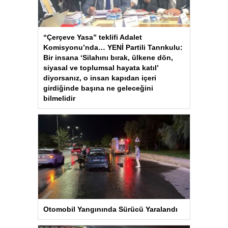
“Çerçeve Yasa” teklifi Adalet
Komisyonu’nda… YENİ Partili Tanrıkulu:
Bir insana ‘Silahını bırak, ülkene dön,
siyasal ve toplumsal hayata katıl’
diyorsanız, o insan kapıdan içeri
girdiğinde başına ne geleceğini
bilmelidir
Otomobil Yangınında Sürücü Yaralandı