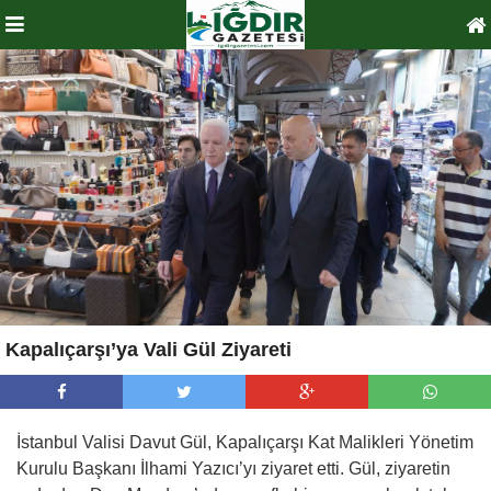
Kapalıçarşı’ya Vali Gül Ziyareti
İstanbul Valisi Davut Gül, Kapalıçarşı Kat Malikleri Yönetim
Kurulu Başkanı İlhami Yazıcı’yı ziyaret etti. Gül, ziyaretin