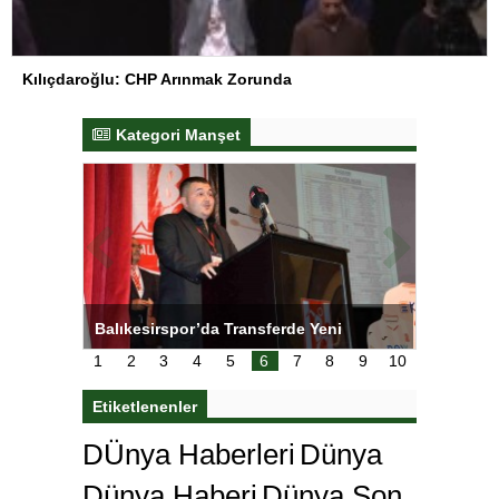
Kılıçdaroğlu: CHP Arınmak Zorunda
Kategori Manşet
NL’de
Balıkesirspor’da Transferde Yeni
Yeşilay’
Yaklaşım
1
2
3
4
5
6
7
8
9
10
Etiketlenenler
DÜnya Haberleri
Dünya
Dünya Haberi
Dünya Son