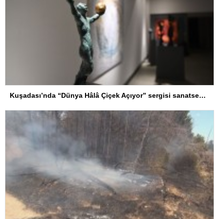
Kuşadası’nda “Dünya Hâlâ Çiçek Açıyor” sergisi sanatseverlerle buluşuyor