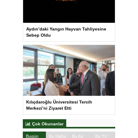
Aydın’daki Yangın Hayvan Tahliyesine
Sebep Oldu
Kılıçdaroğlu Üniversitesi Tercih
Merkezi’ni Ziyaret Etti
Çok Okunanlar
Bugün
Bu Hafta
Bu Ay
Bu Yıl