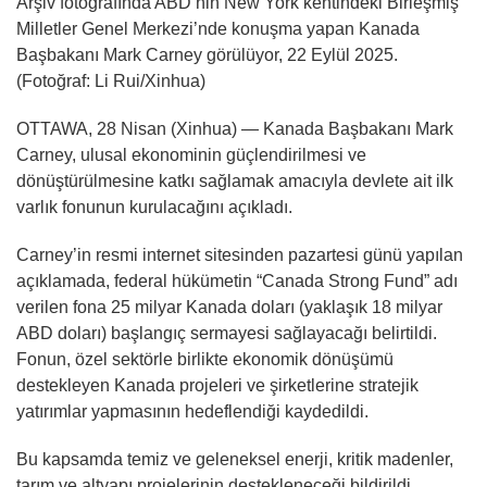
Arşiv fotoğrafında ABD’nin New York kentindeki Birleşmiş
Milletler Genel Merkezi’nde konuşma yapan Kanada
Başbakanı Mark Carney görülüyor, 22 Eylül 2025.
(Fotoğraf: Li Rui/Xinhua)
OTTAWA, 28 Nisan (Xinhua) — Kanada Başbakanı Mark
Carney, ulusal ekonominin güçlendirilmesi ve
dönüştürülmesine katkı sağlamak amacıyla devlete ait ilk
varlık fonunun kurulacağını açıkladı.
Carney’in resmi internet sitesinden pazartesi günü yapılan
açıklamada, federal hükümetin “Canada Strong Fund” adı
verilen fona 25 milyar Kanada doları (yaklaşık 18 milyar
ABD doları) başlangıç sermayesi sağlayacağı belirtildi.
Fonun, özel sektörle birlikte ekonomik dönüşümü
destekleyen Kanada projeleri ve şirketlerine stratejik
yatırımlar yapmasının hedeflendiği kaydedildi.
Bu kapsamda temiz ve geleneksel enerji, kritik madenler,
tarım ve altyapı projelerinin destekleneceği bildirildi.