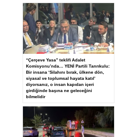
“Çerçeve Yasa” teklifi Adalet
Komisyonu’nda… YENİ Partili Tanrıkulu:
Bir insana ‘Silahını bırak, ülkene dön,
siyasal ve toplumsal hayata katıl’
diyorsanız, o insan kapıdan içeri
girdiğinde başına ne geleceğini
bilmelidir