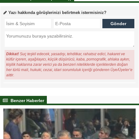
Yazı hakkında görüşlerinizi belirtmek istermisiniz?
Dikkat!
Suç teşkil edecek, yasadışı, tehditkar, rahatsız edici, hakaret ve
küfür içeren, aşağılayıcı, küçük düşürücü, kaba, pornografik, ahlaka aykırı,
kişilik haklarına zarar verici ya da benzeri niteliklerde içeriklerden doğan
her türlü mali, hukuki, cezai, idari sorumluluk içeriği gönderen Üye/Üyeler’e
aittir.
Benzer Haberler