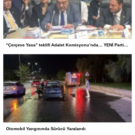
“Çerçeve Yasa” teklifi Adalet Komisyonu’nda… YENİ Partili Tanrıkulu: Bir insana ‘Silahını bırak, ülkene dön, siyasal ve toplumsal hayata katıl’ diyorsanız, o insan kapıdan içeri girdiğinde başına ne geleceğini bilmelidir
Otomobil Yangınında Sürücü Yaralandı