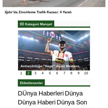
Iğdır’da Zincirleme Trafik Kazası: 4 Yaralı
Kategori Manşet
ı
Antrenörlüğe ”Hayır” diyen Mertens,
Salihli S
karar
Galatasaray’dan bakın ne istedi
1
2
3
4
5
6
7
8
9
10
Etiketlenenler
DÜnya Haberleri
Dünya
Dünya Haberi
Dünya Son