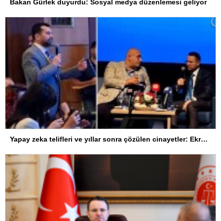
Bakan Gürlek duyurdu: Sosyal medya düzenlemesi geliyor
Yapay zeka telifleri ve yıllar sonra çözülen cinayetler: Ekrem Teymur sordu, Bakan Gürlek yanıtladı