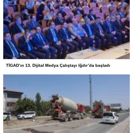
TİGAD’ın 13. Dijital Medya Çalıştayı Iğdır’da başladı