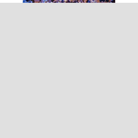
Bakan Gürlek: İnternet
gazeteciliği tek çatı altında
toplanmalı, yasal düzenlemeye
hazırız
Bakan Gürlek: Terörsüz Türkiye
süreci tamamlanmak üzere
Yapay zeka telifleri ve yıllar
sonra çözülen cinayetler: Ekrem
Teymur sordu, Bakan Gürlek
yanıtladı