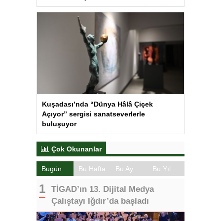
Kuşadası’nda “Dünya Hâlâ Çiçek
Açıyor” sergisi sanatseverlerle
buluşuyor
Çok Okunanlar
Bugün
Bu Hafta
Bu Ay
Bu Yıl
TİGAD’ın 13. Dijital Medya
Çalıştayı Iğdır’da başladı