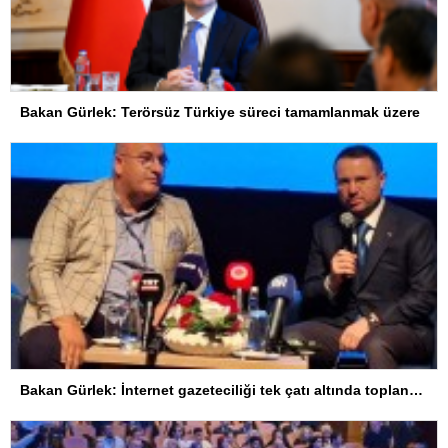
Bakan Gürlek: Terörsüz Türkiye süreci tamamlanmak üzere
Bakan Gürlek: İnternet gazeteciliği tek çatı altında toplanmalı, yasal düzenlemeye hazırız