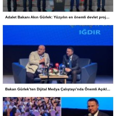
Adalet Bakanı Akın Gürlek: Yüzyılın en önemli devlet projesi
Bakan Gürlek’ten Dijital Medya Çalıştayı’nda Önemli Açıklamalar