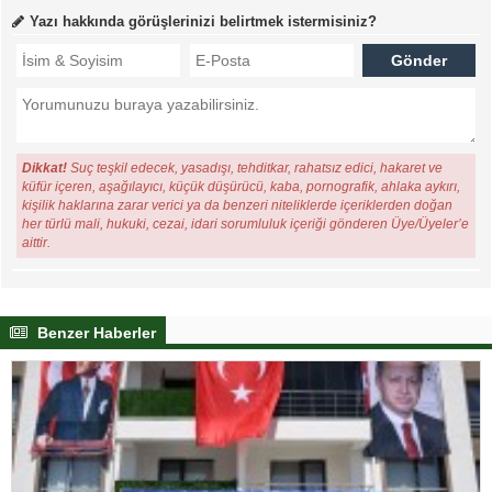
Yazı hakkında görüşlerinizi belirtmek istermisiniz?
Dikkat!
Suç teşkil edecek, yasadışı, tehditkar, rahatsız edici, hakaret ve
küfür içeren, aşağılayıcı, küçük düşürücü, kaba, pornografik, ahlaka aykırı,
kişilik haklarına zarar verici ya da benzeri niteliklerde içeriklerden doğan
her türlü mali, hukuki, cezai, idari sorumluluk içeriği gönderen Üye/Üyeler’e
aittir.
Benzer Haberler