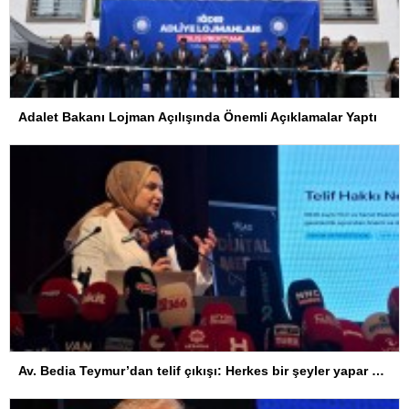
Adalet Bakanı Lojman Açılışında Önemli Açıklamalar Yaptı
Av. Bedia Teymur’dan telif çıkışı: Herkes bir şeyler yapar ama herkes üretemez