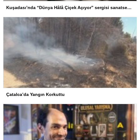
Kuşadası’nda “Dünya Hâlâ Çiçek Açıyor” sergisi sanatseverlerle buluşuyor
Çatalca’da Yangın Korkuttu