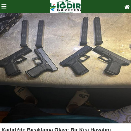
Kadirli’de Bıçaklama Olayı: Bir Kişi Hayatını