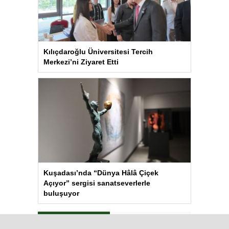
Kılıçdaroğlu Üniversitesi Tercih
Merkezi’ni Ziyaret Etti
Kuşadası’nda “Dünya Hâlâ Çiçek
Açıyor” sergisi sanatseverlerle
buluşuyor
Çok Okunanlar