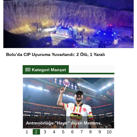
Bolu’da CIP Uçuruma Yuvarlandı: 2 Ölü, 1 Yaralı
Kategori Manşet
ı
Antrenörlüğe ”Hayır” diyen Mertens,
Salihli S
karar
Galatasaray’dan bakın ne istedi
1
2
3
4
5
6
7
8
9
10