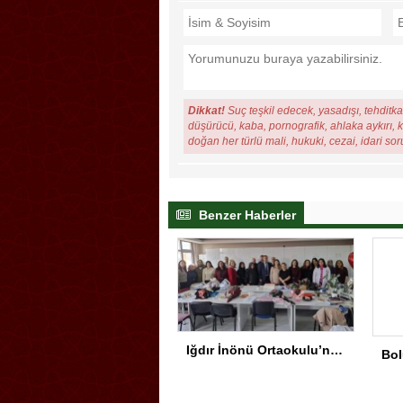
Dikkat!
Suç teşkil edecek, yasadışı, tehditkar
düşürücü, kaba, pornografik, ahlaka aykırı, ki
doğan her türlü mali, hukuki, cezai, idari so
Benzer Haberler
Iğdır İnönü Ortaokulu’nda Başarının Arkasında Güçlü Yönetim ve Özverili Eğitim Kadrosu Bulunuyor