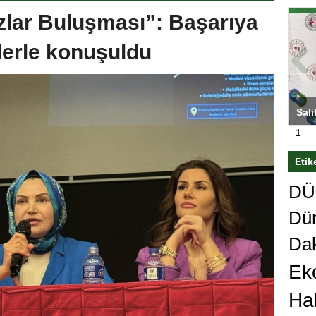
zlar Buluşması”: Başarıya
lerle konuşuldu
ası’nı
Antrenörlüğe ”Hayır” diyen Mertens,
Sali
sert karar
Galatasaray’dan bakın ne istedi
1
Etik
DÜn
Dü
Da
Ek
Ha