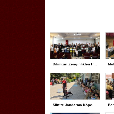
Dilimizin Zenginlikleri Projesi Kapanış Töreni
Siirt’te Jandarma Köpekleri Anaokulu’nda Gösteri Yaptı