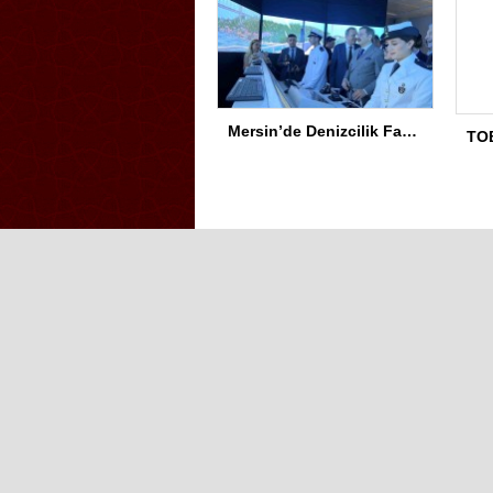
Mersin’de Denizcilik Fakültesi binası hizmete açıldı
Iğdır Gazetesi
Iğdır Haberi
Iğd
Iğdır Haber
Telif & Yasal Uyarı