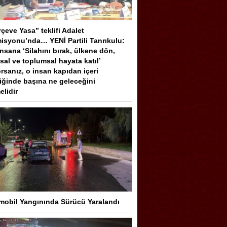
çeve Yasa” teklifi Adalet
isyonu’nda… YENİ Partili Tanrıkulu:
insana ‘Silahını bırak, ülkene dön,
sal ve toplumsal hayata katıl’
rsanız, o insan kapıdan içeri
iğinde başına ne geleceğini
elidir
mobil Yangınında Sürücü Yaralandı