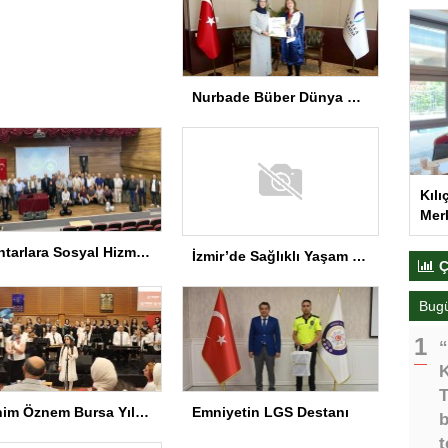
Nurbade Büber Dünya Şampiyonu
Kılı
Merk
Muhtarlara Sosyal Hizmet Semineri
İzmir’de Sağlıklı Yaşam Spor Festivali düzenlendi
Ç
Bug
“
K
T
Benim Öznem Bursa Yıl Sonu Gösterisi
Emniyetin LGS Destanı
b
t