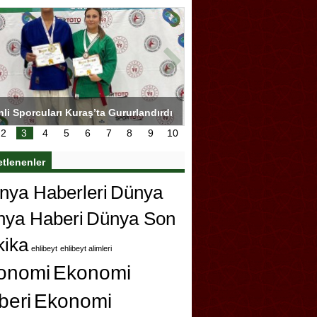
hli Sporcuları Kuraş’ta Gururlandırdı
Torreira gözyaşlarıyla ved
çok özleyeceğim
2
3
4
5
6
7
8
9
10
etlenenler
ya Haberleri
Dünya
nya Haberi
Dünya Son
kika
ehlibeyt
ehlibeyt alimleri
onomi
Ekonomi
beri
Ekonomi