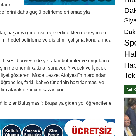
nlarını
Dak
edeflerini daha güçlü belirlemeleri amacıyla
Siya
Dak
ar, başarıya giden süreçte edindikleri deneyimleri
im, hedef belirleme ve disiplinli çalışma konularında
Sp
Hab
u Lisesi bünyesinde yer alan bölümler ve uygulama
Hab
lişimine önemli katkılar sunuyor. Yiyecek ve İçecek
Tek
iyet gösteren “Moda Lezzet Atölyesi”nin ardından
renciler, farklı kahve türlerinin hazırlanması ve
tim alarak deneyim kazanıyor
K
Yıldızlar Buluşması”: Başarıya giden yol öğrencilerle