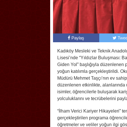
Paylaş
Twee
Kadıköy Mesleki ve Teknik Anadol
Lisesi’nde “Yıldızlar Buluşması: B
Giden Yol” başlığıyla düzenlenen 
yoğun katılımla gerçekleştirildi. Ok
Müdürü Mehmet Taşçı’nın ev sahip
düzenlenen etkinlikte, alanlarınd
isimler, öğrencilerle buluşarak kari
yolculuklarını ve tecrübelerini payla
“İlham Verici Kariyer Hikayeleri” t
gerçekleştirilen programa öğrencile
öğretmeler ve veliler yoğun ilgi gös