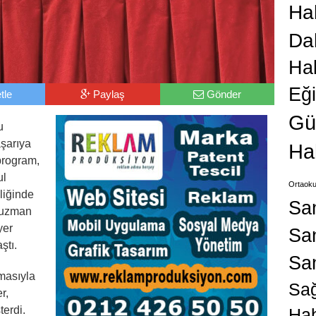
Hab
Da
Ha
Eğ
tle
Paylaş
Gönder
Gü
u
aşarıya
Ha
program,
ul
Ortaoku
liğinde
Sa
a uzman
yer
San
ştı.
Sa
emasıyla
Sağ
r,
terdi.
Hab