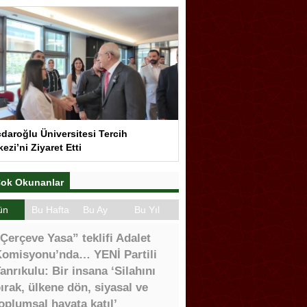
çdaroğlu Üniversitesi Tercih
ezi’ni Ziyaret Etti
ok Okunanlar
ün
Bu Hafta
Bu Ay
Bu Yıl
Çerçeve Yasa” teklifi Adalet
omisyonu’nda… YENİ Partili
anrıkulu: Bir insana ‘Silahını
ırak, ülkene dön, siyasal ve
oplumsal hayata katıl’