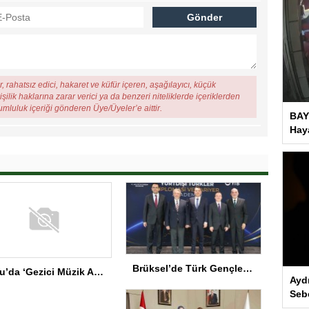
, rahatsız edici, hakaret ve küfür içeren, aşağılayıcı, küçük
şilik haklarına zarar verici ya da benzeri niteliklerde içeriklerden
rumluluk içeriği gönderen Üye/Üyeler’e aittir.
BAY
Haya
Brüksel’de Türk Gençler İçin Diplomasi Programı
Bolu’da ‘Gezici Müzik Atölyesi’ Gala Programı
Ayd
Seb