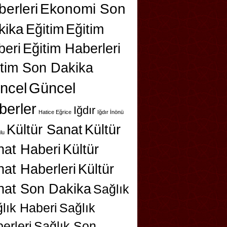
erleri
Ekonomi Son
kika
Eğitim
Eğitim
beri
Eğitim Haberleri
itim Son Dakika
ncel
Güncel
berler
Iğdır
Hatice Eğrice
Iğdır İnönü
Kültür Sanat
Kültür
lu
nat Haberi
Kültür
at Haberleri
Kültür
nat Son Dakika
Sağlık
lık Haberi
Sağlık
erleri
Sağlık Son