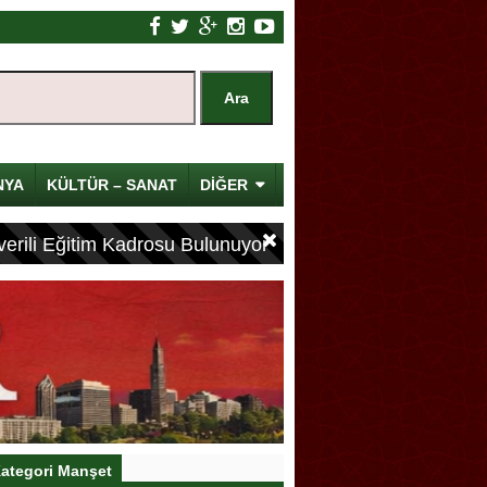
NYA
KÜLTÜR – SANAT
DİĞER
erili Eğitim Kadrosu Bulunuyor
ategori Manşet