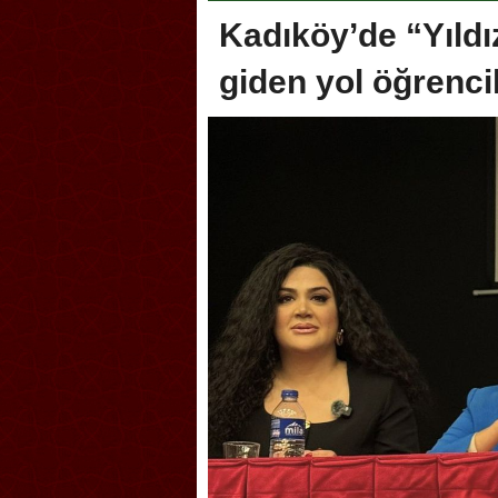
Kadıköy’de “Yıldı
giden yol öğrenci
oca, Geleneksel Türk Okçuluğu
Askerlik şakası Dünya Kup
yonası’na ev sahipliği yapıyor
karıştırdı! Güney Kore’den 