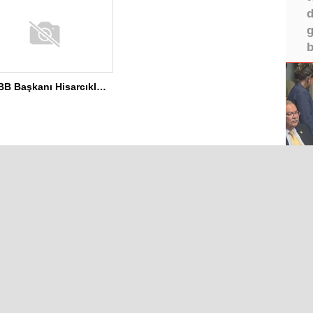
d
g
b
TOBB Başkanı Hisarcıklıoğlu MEÜ’yi Ziyaret Etti
Iğdır Gazetesi
©2026 
ır Haberleri
Iğdır Son Dakika
IĞDIR