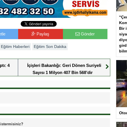
“Çer
Kom
Bir 
tle
Paylaş
Gönder
siya
diyo
gird
Eğitim Haberleri
Eğitim Son Dakika
bilm
tı: 4
İçişleri Bakanlığı: Geri Dönen Suriyeli
Sayısı 1 Milyon 407 Bin 568’dir
Oto
 istermisiniz?